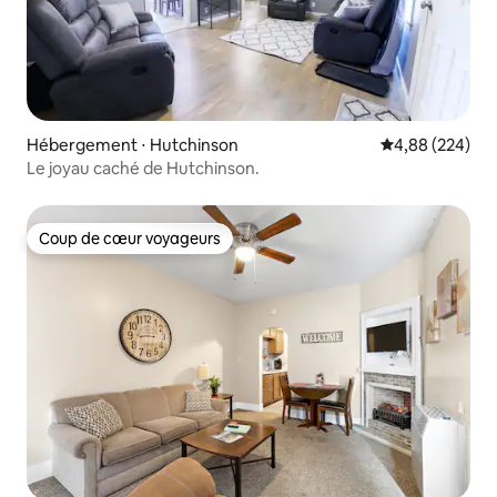
Hébergement ⋅ Hutchinson
Évaluation moy
4,88 (224)
Le joyau caché de Hutchinson.
Coup de cœur voyageurs
Coup de cœur voyageurs