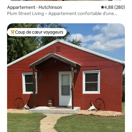
Appartement ⋅ Hutchinson
Évaluation moy
4,88 (280)
Plum Street Living ~ Appartement confortable d'une
chambre
Coup de cœur voyageurs
Coups de cœur voyageurs les plus appréciés