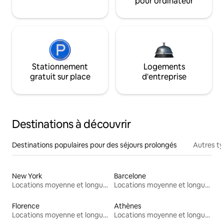
pour ordinateur
Stationnement
Logements
gratuit sur place
d'entreprise
Destinations à découvrir
Destinations populaires pour des séjours prolongés
Autres t
New York
Barcelone
Locations moyenne et longue durée
Locations moyenne et longue durée
Florence
Athènes
Locations moyenne et longue durée
Locations moyenne et longue durée