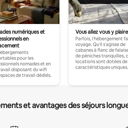
des numériques et
Vous allez vous y plaire
essionnels en
Parfois, l'hébergement fai
voyage. Qu'il s'agisse de
acement
cabanes à flanc de falais
hébergements
de péniches tranquilles, 
rtables pour les
locations sont dotées de
ssionnels nomades et en
caractéristiques uniques
ravail disposant du wifi
espaces de travail dédiés.
ments et avantages des séjours longu