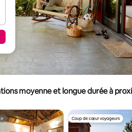
tions moyenne et longue durée à prox
te
Coup de cœur voyageurs
te
Coup de cœur voyageurs