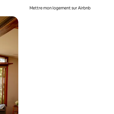
Mettre mon logement sur Airbnb
sant glisser.