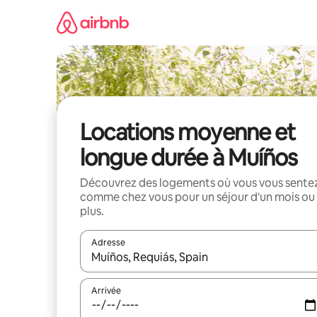
Aller
directement
au
contenu
Locations moyenne et
longue durée à Muíños
Découvrez des logements où vous vous sente
comme chez vous pour un séjour d'un mois ou
plus.
Adresse
Lorsque les résultats s'affichent, utilisez les flèc
Arrivée