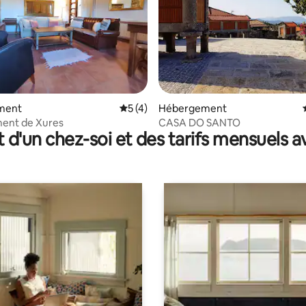
 la base de 102 commentaires : 4,92 sur 5
ment
Évaluation moyenne sur la base de 4 co
5 (4)
Hébergement
ent de Xures
CASA DO SANTO
t d'un chez-soi et des tarifs mensuels 