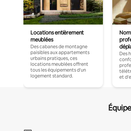
Locations entièrement
Noma
meublées
prof
dépl
Des cabanes de montagne
paisibles aux appartements
Des 
urbains pratiques, ces
confo
locations meublées offrent
profe
tous les équipements d'un
télét
logement standard.
et d'
Équipe