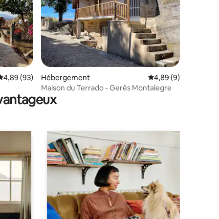
mmentaires : 5 sur 5
Évaluation moyenne sur la base de 93 commentaires : 4,89 sur 5
4,89 (93)
Hébergement
Évaluation moyenne s
4,89 (9)
Maison du Terrado - Gerês Montalegre
avantageux