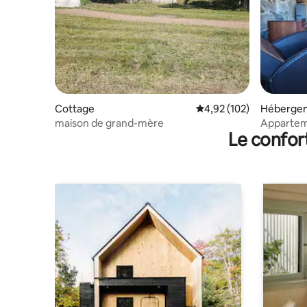
Cottage
Évaluation moyenne sur
4,92 (102)
Héberge
maison de grand-mère
Appartem
Le confor