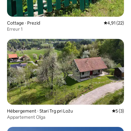
Cottage ⋅ Prezid
Évaluation mo
4,91 (22)
Erreur 1
Hébergement ⋅ Stari Trg pri Ložu
Évaluatio
5 (3)
Appartement Olga