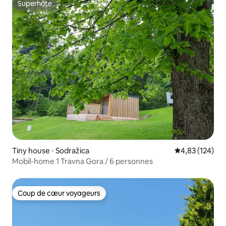
Superhôte
Superhôte
Tiny house ⋅ Sodražica
Évaluation moy
4,83 (124)
Mobil-home 1 Travna Gora / 6 personnes
Coup de cœur voyageurs
Coup de cœur voyageurs