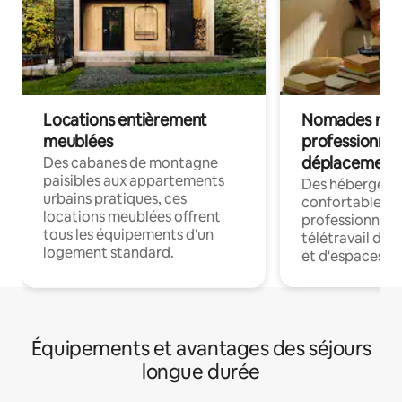
Locations entièrement
Nomades num
meublées
professionnel
déplacement
Des cabanes de montagne
paisibles aux appartements
Des hébergem
urbains pratiques, ces
confortables p
locations meublées offrent
professionnels
tous les équipements d'un
télétravail dis
logement standard.
et d'espaces de
Équipements et avantages des séjours
longue durée