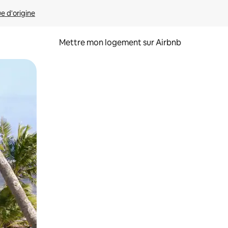
ue d'origine
Mettre mon logement sur Airbnb
sant glisser.