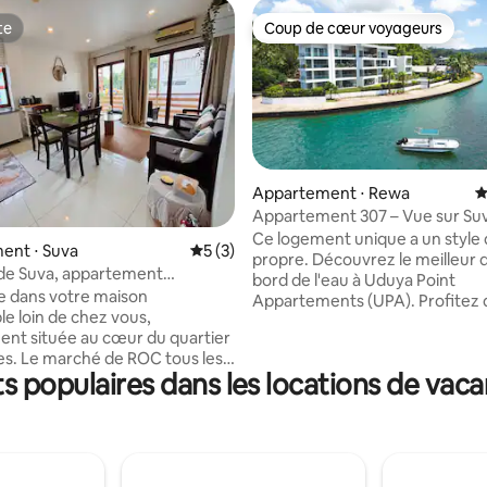
te
Coup de cœur voyageurs
te
Coup de cœur voyageurs
Appartement ⋅ Rewa
É
Appartement 307 – Vue sur Suv
l'océan, grand balcon
Ce logement unique a un style q
 la base de 143 commentaires : 4,85 sur 5
ent ⋅ Suva
Évaluation moyenne sur la base de 3 co
5 (3)
propre. Découvrez le meilleur d
de Suva, appartement
bord de l'eau à Uduya Point
e dans le quartier des affaires,
 dans votre maison
Appartements (UPA). Profitez 
e partout
le loin de chez vous,
imprenable sur l'océan et la vill
ent située au cœur du quartier
brises de mer fraîches et d'un 
res. Le marché de ROC tous les
tranquille atmosphère. Nos
 populaires dans les locations de vac
es, les cafés, les clubs et un
appartements modernes dispos
ix de restaurants sont tous à
Intérieurs ● spacieux Cuisines
inutes à pied. Cet
équipées Balcons ● surdimens
nt accueillant offre un espace
Avec une piscine de style resor
x et invitant pour se détendre
accès direct à l'océan, c'est l'en
 journée d'exploration. Que
pour les amateurs de sports na