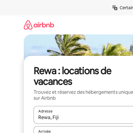
Aller
Certai
directement
au
contenu
Rewa : locations de
vacances
Trouvez et réservez des hébergements uniqu
sur Airbnb
Adresse
Lorsque les résultats s'affichent, utilisez les flèc
Arrivée