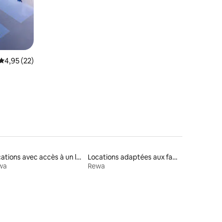
Évaluation moyenne sur la base de 22 commentaires : 4,95 sur 5
4,95 (22)
Locations avec accès à un lac
Locations adaptées aux familles
wa
Rewa