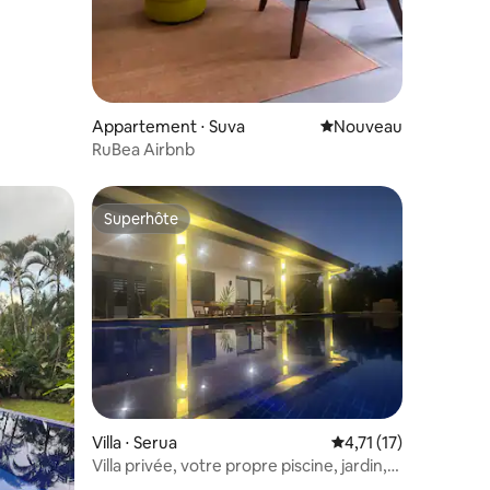
Appartement ⋅ Suva
Nouvel hébergement
Nouveau
RuBea Airbnb
Superhôte
Superhôte
taires : 4,96 sur 5
Villa ⋅ Serua
Évaluation moyenne s
4,71 (17)
Villa privée, votre propre piscine, jardin,
clôturé.