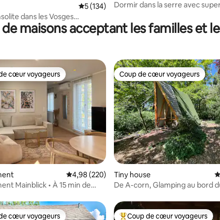
Dormir dans la serre avec supe
Évaluation moyenne sur la base de 134 co
5 (134)
solite dans les Vosges
 de maisons acceptant les familles et l
les
de cœur voyageurs
Coup de cœur voyageurs
 cœur voyageurs les plus appréciés
Coup de cœur voyageurs
la base de 346 commentaires : 4,88 sur 5
ment
Évaluation moyenne sur la base de 220 commen
4,98 (220)
Tiny house
É
nt Mainblick • À 15 min de
De A-corn, Glamping au bord du
 • Parking gratuit
Gastvrijplaats
de cœur voyageurs
Coup de cœur voyageurs