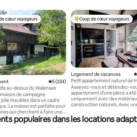
de cœur voyageurs
Coup de cœur voyageurs
 cœur voyageurs les plus appréciés
Coups de cœur voyageurs les p
ur la base de 345 commentaires : 5 sur 5
Logement de vacances
É
Petit appartement naturel de M
ment
Évaluation moyenne sur la base de 224 com
5 (224)
sauna
Asseyez-vous et détendez-vous
adis au-dessus du Walensee
appartement d'une pièce a été
e maison de campagne
uniquement avec des matériau
 jolie meublée dans un cadre
construction naturels. Avec une grande
que. La maison est parfaite pour
attention portée aux détails, j'ai
nnes qui cherchent à faire une
ici de l'ardoise naturelle et du b
nts populaires dans les locations adapt
s le grand monde bruyant ou
chêne. L'intérieur de haute qualité invite
ient découvrir les belles
à la détente. Ici, à la porte du 
ses à pied. Si vous venez
se trouve, entre autres, l'entré
ports en commun, vous devrez