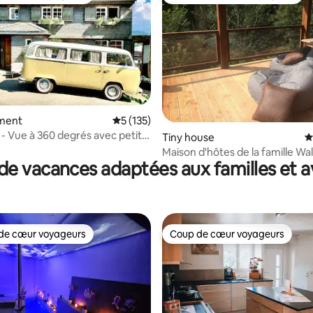
 cœur voyageurs les plus appréciés
Coups de cœur voyageurs les p
ment
Évaluation moyenne sur la base de 135 co
5 (135)
 - Vue à 360 degrés avec petit
la base de 345 commentaires : 4,94 sur 5
Tiny house
É
Maison d'hôtes de la famille Wa
de vacances adaptées aux familles et a
milieu de la forêt
de cœur voyageurs
Coup de cœur voyageurs
 cœur voyageurs les plus appréciés
Coup de cœur voyageurs