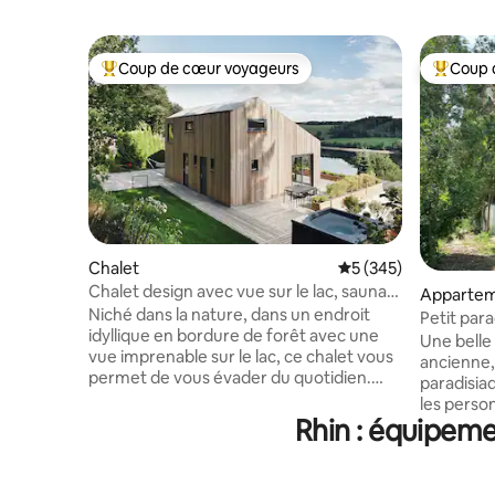
Coup de cœur voyageurs
Coup 
Coups de cœur voyageurs les plus appréciés
Coups de
Chalet
Évaluation moyenne s
5 (345)
Chalet design avec vue sur le lac, sauna,
Apparte
cheminée et jacuzzi
Niché dans la nature, dans un endroit
Petit par
idyllique en bordure de forêt avec une
Une bell
vue imprenable sur le lac, ce chalet vous
ancienne,
permet de vous évader du quotidien.
paradisia
Promenez-vous dans la forêt ou au bord
les perso
du lac et profitez d'une balade à vélo
Rhin : équipeme
pause dan
avec nos vélos électriques. Quand il fait
qui aimera
frais, réchauffez-vous dans le sauna ou
montagnes suis
dans la piscine chauffée avant de vous
en trans