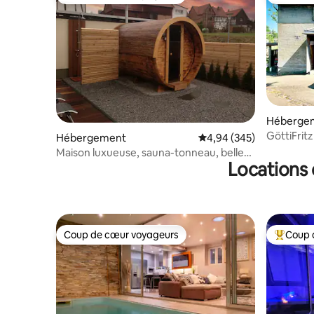
Coup de cœur voyageurs
Coups de
Héberge
GöttiFritz
Hébergement
Évaluation moyenne sur 
4,94 (345)
déjeuner
Maison luxueuse, sauna-tonneau, belle
Locations 
nature
Coup de cœur voyageurs
Coup 
Coup de cœur voyageurs
Coups de