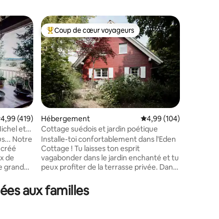
Tiny hou
Coup de cœur voyageurs
Coup
lus appréciés
Coups de cœur voyageurs les plus appréciés
Coups d
Plongez d
découvrez
Notre cab
directem
Bösch ave
montagne
feu le soi
Se détend
valuation moyenne sur la base de 419 commentaires : 4,99 sur 5
4,99 (419)
Hébergement
Évaluation moyenne sur
4,99 (104)
au premie
ichel et
Cottage suédois et jardin poétique
mentaires : 5 sur 5
trouverez
... Notre
Installe-toi confortablement dans l'Eden
table plia
 créé
Cottage ! Tu laisses ton esprit
four chau
x de
vagabonder dans le jardin enchanté et tu
café ou le
peux profiter de la terrasse privée. Dans
WC et pos
 travaillé
la maison élégante et décorée avec
immédia
ois de
amour, vous vous sentez
ées aux familles
immédiatement le bienvenu. La cuisine
Vogelsberg
est parfaitement équipée. Découvrez la
e du
célèbre ville médiévale et la magnifique