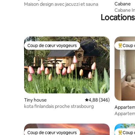
Cabane
Maison design avec jacuzzi et sauna
Cabane In
Locations
confortab
Coup de cœur voyageurs
Coup 
Coup de cœur voyageurs
Coups de
Tiny house
Évaluation moyenne sur 
4,88 (346)
kota finlandais proche strasbourg
Apparte
Apparteme
l'aéroport
Coup de cœur voyageurs
Coup 