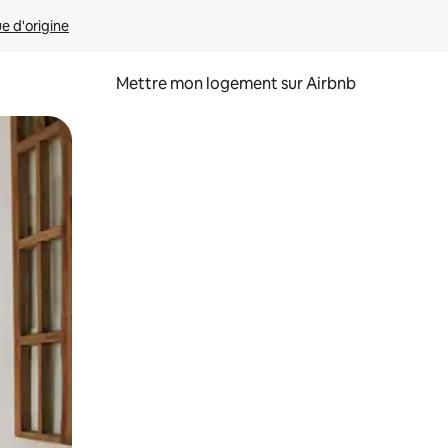
ue d'origine
Mettre mon logement sur Airbnb
sant glisser.