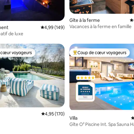
la base de 576 commentaires : 4,86 sur 5
Gîte à la ferme
É
Vacances à la ferme en famille
ment
Évaluation moyenne sur la base de 149 commen
4,99 (149)
atif de luxe
 cœur voyageurs
Coup de cœur voyageurs
 cœur voyageurs
Coups de cœur voyageurs les p
Évaluation moyenne sur la base de 170 comme
4,95 (170)
Villa
É
Gîte O² Piscine Int. Spa Saun
Salle Cinéma