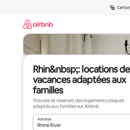
Aller
Certai
directement
au
contenu
Rhin&nbsp;: locations de
vacances adaptées aux
familles
Trouvez et réservez des logements uniques
adaptés aux familles sur Airbnb
Adresse
Lorsque les résultats s'affichent, utilisez les flèc