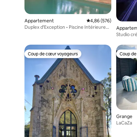
Appartement
Évaluation moyenne sur 
4,86 (576)
Duplex d'Exception • Piscine Intérieure
Apparte
Privée
Studio cré
Coup de cœur voyageurs
Coup de
Coup de cœur voyageurs
Coup de
Grange
LaCaZa