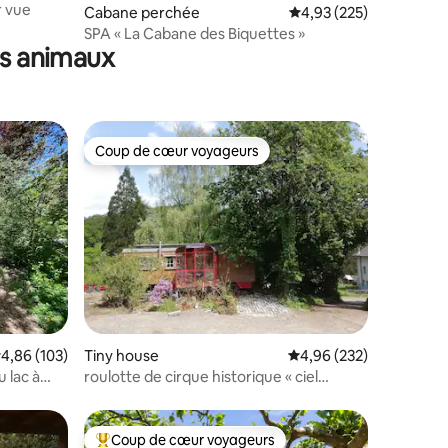
r vue
mmentaires : 5 sur 5
Cabane perchée
Évaluation moyenne sur
4,93 (225)
SPA « La Cabane des Biquettes »
es animaux
Coup de cœur voyageurs
Coup de cœur voyageurs
taires : 4,98 sur 5
valuation moyenne sur la base de 103 commentaires : 4,86 sur 5
4,86 (103)
Tiny house
Évaluation moyenne sur
4,96 (232)
 lac à
roulotte de cirque historique « ciel
étoilé » avec sauna
Coup de cœur voyageurs