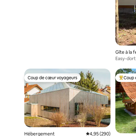
Gîte à la 
Easy-dort
Coup de cœur voyageurs
Coup 
Coup de cœur voyageurs
Coups de
Hébergement
Évaluation moyenne sur 
4,95 (290)