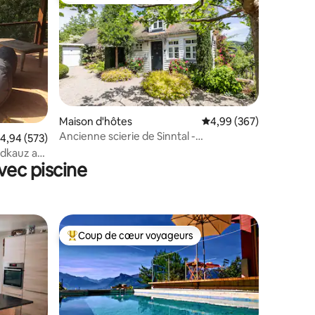
lus appréciés
Coups de cœur voyageurs les plus appréciés
mmentaires : 5 sur 5
Maison d'hôtes
Évaluation moyenne sur
4,99 (367)
Ancienne scierie de Sinntal -
valuation moyenne sur la base de 573 commentaires : 4,94 sur 5
4,94 (573)
naturellement charmante
ldkauz au
vec piscine
Coup de cœur voyageurs
Coups de cœur voyageurs les plus appréciés