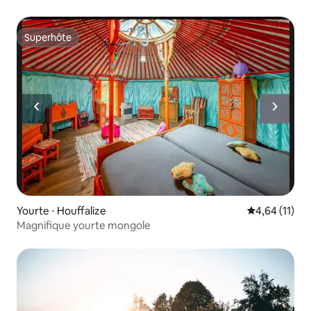
Superhôte
Superhôte
Yourte ⋅ Houffalize
Évaluation mo
4,64 (11)
Magnifique yourte mongole