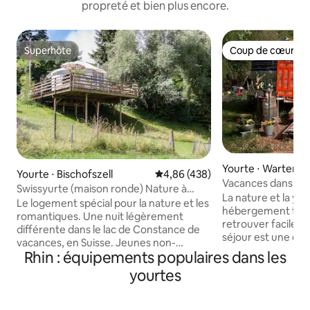
propreté et bien plus encore.
Superhôte
Coup de cœur vo
Superhôte
Coup de cœur vo
Yourte ⋅ Wartenb
Yourte ⋅ Bischofszell
Évaluation moyenne sur la base 
4,86 (438)
ch
Vacances dans la 
Swissyurte (maison ronde) Nature à
animaux Yourte d
La nature et la 
l'état pur Idéal pour 2 pers.
Le logement spécial pour la nature et les
hébergement te p
romantiques. Une nuit légèrement
retrouver facilem
différente dans le lac de Constance de
séjour est une exp
vacances, en Suisse. Jeunes non-
te donne la possib
Rhin : équipements populaires dans les
fumeurs de 5 m de diamètre = 20m2 est
pleinement dans la
joliment décoré. Ici, tu peux laisser ton
yourtes
nature et d'en profiter. Profitez
esprit vagabonder. De la terrasse, vous
entouré de prairie
avez une vue sur la verdure et le
Observez les anima
paysage de la sitter. Pour arriver