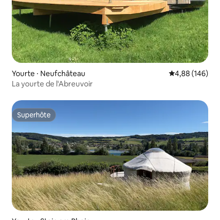
Yourte ⋅ Neufchâteau
Évaluation moy
4,88 (146)
La yourte de l'Abreuvoir
Superhôte
Superhôte