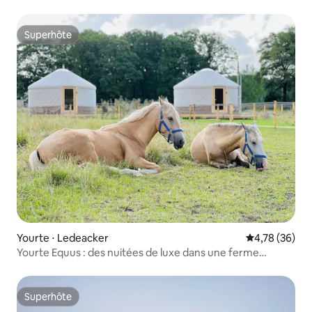
Superhôte
Superhôte
Yourte ⋅ Ledeacker
Évaluation mo
4,78 (36)
Yourte Equus : des nuitées de luxe dans une ferme
équestre
Superhôte
Superhôte