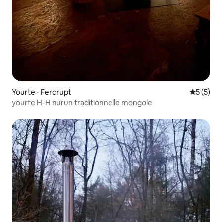
Yourte ⋅ Ferdrupt
Évaluatio
5 (5)
yourte H-H nurun traditionnelle mongole