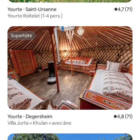
Yourte ⋅ Saint-Ursanne
Évaluation 
4,7 (71)
Yourte Roitelet (1-4 pers.)
Superhôte
Superhôte
Yourte ⋅ Degersheim
Évaluation m
4,8 (71)
Villa Jurte « Khulan » avec âne