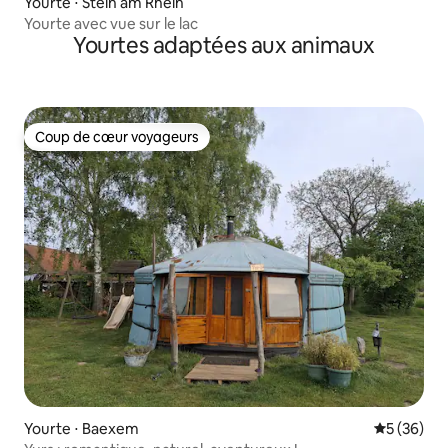
Yourte ⋅ Stein am Rhein
Yourte avec vue sur le lac
Yourtes adaptées aux animaux
Coup de cœur voyageurs
Coup de cœur voyageurs
Yourte ⋅ Baexem
Évaluation
5 (36)