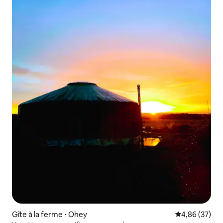
Gîte à la ferme ⋅ Ohey
Évaluation mo
4,86 (37)