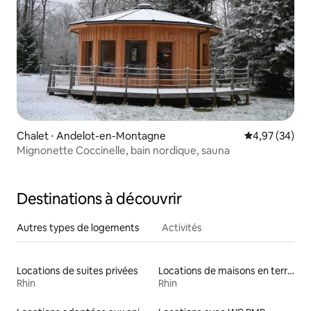
Chalet ⋅ Andelot-en-Montagne
Évaluation mo
4,97 (34)
Mignonette Coccinelle, bain nordique, sauna
Destinations à découvrir
Autres types de logements
Activités
Locations de suites privées
Locations de maisons en terre
Rhin
Rhin