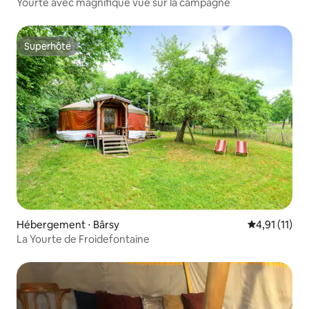
Yourte avec magnifique vue sur la campagne
Superhôte
Superhôte
Hébergement ⋅ Bârsy
Évaluation m
4,91 (11)
La Yourte de Froidefontaine