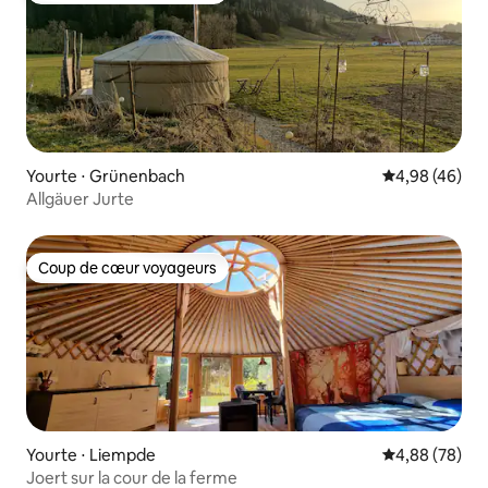
Yourte ⋅ Grünenbach
Évaluation mo
4,98 (46)
Allgäuer Jurte
Coup de cœur voyageurs
Coup de cœur voyageurs
Yourte ⋅ Liempde
Évaluation mo
4,88 (78)
Joert sur la cour de la ferme