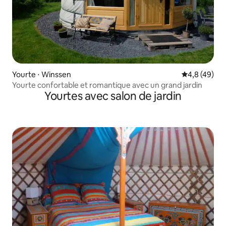
Yourte ⋅ Winssen
Évaluation m
4,8 (49)
Yourte confortable et romantique avec un grand jardin
Yourtes avec salon de jardin