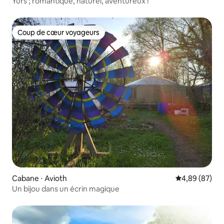
Yurs ; romantique, naturel, aventureux !
Coup de cœur voyageurs
Coup de cœur voyageurs
Cabane ⋅ Avioth
Évaluation mo
4,89 (87)
Un bijou dans un écrin magique