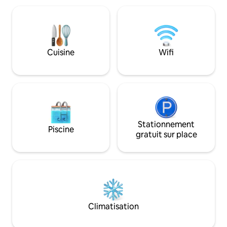
chèvres, les mini-
correctement, nous vous
animaux sauvages
recommandons de réserver au moins 2
les lièvres. Profite
nuits. Nuits Bischofszeller Rosen et
pensées être empo
semaine culturelle Sa. 20.6.26 à dim.
oiseaux de proie.
28.6.26 Pause hivernale du 1er
Cuisine
Wifi
novembre au 28 février
Stationnement
Piscine
gratuit sur place
Climatisation