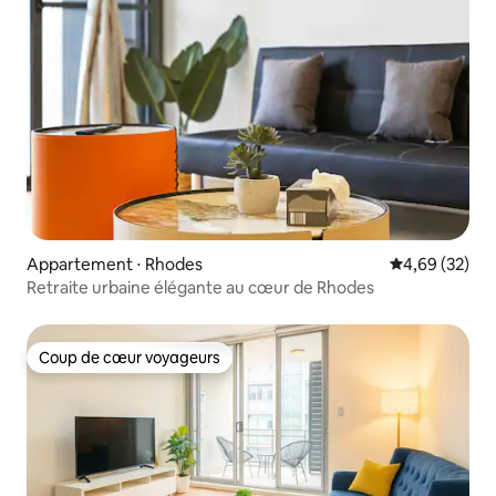
Appartement ⋅ Rhodes
Évaluation mo
4,69 (32)
Retraite urbaine élégante au cœur de Rhodes
Coup de cœur voyageurs
Coup de cœur voyageurs