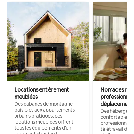
Locations entièrement
Nomades num
meublées
professionnel
déplacement
Des cabanes de montagne
paisibles aux appartements
Des hébergem
urbains pratiques, ces
confortables p
locations meublées offrent
professionnels
tous les équipements d'un
télétravail dis
logement standard.