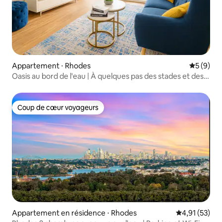
Appartement ⋅ Rhodes
Évaluatio
5 (9)
Oasis au bord de l'eau | À quelques pas des stades et des
parcs
Coup de cœur voyageurs
Coup de cœur voyageurs
Appartement en résidence ⋅ Rhodes
Évaluation mo
4,91 (53)