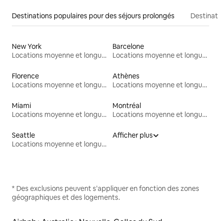
Destinations populaires pour des séjours prolongés
Destinati
New York
Barcelone
Locations moyenne et longue durée
Locations moyenne et longue durée
Florence
Athènes
Locations moyenne et longue durée
Locations moyenne et longue durée
Miami
Montréal
Locations moyenne et longue durée
Locations moyenne et longue durée
Seattle
Afficher plus
Locations moyenne et longue durée
* Des exclusions peuvent s'appliquer en fonction des zones
géographiques et des logements.