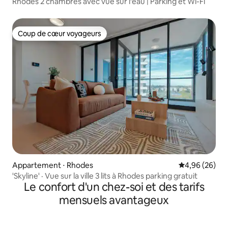
Rhodes 2 chambres avec vue sur l'eau | Parking et Wi-Fi
Coup de cœur voyageurs
Coup de cœur voyageurs
Appartement ⋅ Rhodes
Évaluation mo
4,96 (26)
'Skyline' · Vue sur la ville 3 lits à Rhodes parking gratuit
Le confort d'un chez-soi et des tarifs
mensuels avantageux