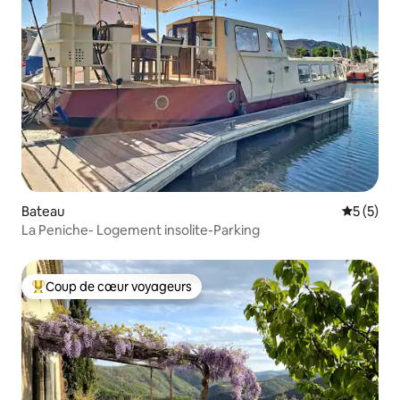
Bateau
Évaluatio
5 (5)
La Peniche- Logement insolite-Parking
Coup de cœur voyageurs
Coups de cœur voyageurs les plus appréciés