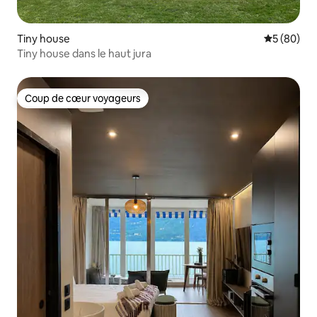
Tiny house
Évaluation
5 (80)
Tiny house dans le haut jura
Coup de cœur voyageurs
Coup de cœur voyageurs