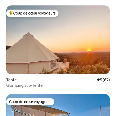
Coup de cœur voyageurs
Coups de cœur voyageurs les plus appréciés
Tente
Évaluation
5 (67)
Glamping Eco-Tente
Coup de cœur voyageurs
Coup de cœur voyageurs