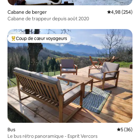
Cabane de berger
Évaluation moy
4,98 (254)
Cabane de trappeur depuis août 2020
Coup de cœur voyageurs
Coups de cœur voyageurs les plus appréciés
Bus
Évaluation
5 (36)
Le bus rétro panoramique - Esprit Vercors