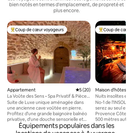
bien notés en termes d'emplacement, de propreté et
plus encore.
Coup de cœur voyageurs
Coup de cœur 
Coups de cœur voyageurs les plus appréciés
Coups de cœur vo
Appartement
Évaluation moyenne sur la b
5 (20)
Maison d'hôtes
La Voûte des Sens • Spa Privatif & Pièce
Nuits insolites en
Secrète
Suite de Luxe unique aménagée dans
No-1 de l’INSOLITE
une ancienne cave voûtée en pierre.
serez au seul endro
Profitez d'une grande baignoire balnéo
Provence Côtes d
privative, d'une douche sensorielle et
500 mètres autour
Équipements populaires dans les
d'une pièce secrète dédiée à une
vous surprendre p
expérience immersive à deux. Grâce à
Lodge avec sa ter