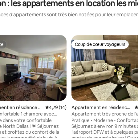
n : les appartements en location les m
nces d'appartements sont très bien notées pour leur emplaceme
te
Coup de cœur voyageurs
te
Coup de cœur voyageurs
r la base de 17 commentaires : 4,94 sur 5
ent en résidence ⋅
Évaluation moyenne sur la base de 14 comme
4,79 (14)
Appartement en résidence ⋅
É
 Dallas
Irving
nfortable 1 chambre avec
Appartement très proche de l'
t patio dans une communauté
DFW/Irving Convention !
 dans votre confortable
Pratique • Moderne • Conforta
rth Dallas ! 🌟 Séjournez
Séjournez à environ 9 minutes 
 et profitez du confort de la
l'aéroport DFW et à quelques p
ec la commodité de la vie à
centre de congrès Irving ! Que