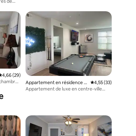
rès de
mmentaires : 5 sur 5
Évaluation moyenne sur la base de 29 commentaires : 4,66 sur 5
4,66 (29)
 chambre
Appartement en résidence ⋅
Évaluation moyenne su
4,55 (33)
Deep Ellum
Appartement de luxe en centre-ville
e
avec 3 lits et vue sur la ville