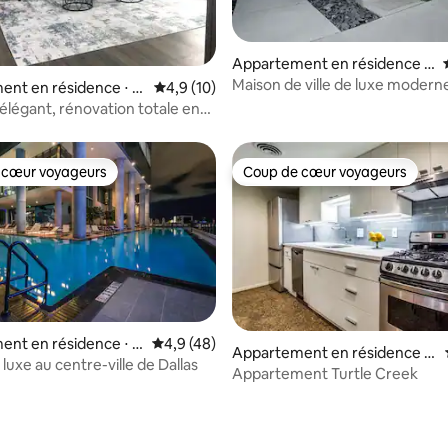
Appartement en résidence ⋅
r la base de 12 commentaires : 4,83 sur 5
Oak Lawn
Maison de ville de luxe modern
nt en résidence ⋅ N
Évaluation moyenne sur la base de 10 comm
4,9 (10)
s
élégant, rénovation totale en
é
 cœur voyageurs
Coup de cœur voyageurs
 cœur voyageurs
Coup de cœur voyageurs
nt en résidence ⋅ C
Évaluation moyenne sur la base de 48 comm
4,9 (48)
Appartement en résidence ⋅
e, Dallas
luxe au centre-ville de Dallas
Oak Lawn
Appartement Turtle Creek
 la base de 80 commentaires : 4,96 sur 5