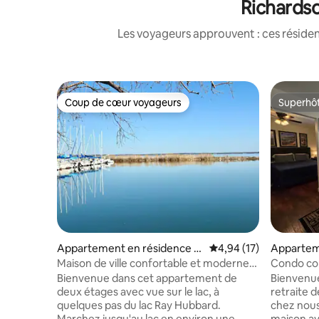
Richardso
Les voyageurs approuvent : ces réside
Coup de cœur voyageurs
Superhô
Coup de cœur voyageurs
Superhô
Appartement en résidence ⋅
Évaluation moyenne su
4,94 (17)
Appartem
Garland
Far North
Maison de ville confortable et moderne
Condo co
avec vue sur le lac
piscine e
Bienvenue dans cet appartement de
Bienvenue
fermée
deux étages avec vue sur le lac, à
retraite de No
quelques pas du lac Ray Hubbard.
chez nous
Marchez jusqu'au lac en environ une
maison av