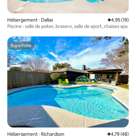
Hébergement ⋅ Dallas
Évaluation mo
4,95 (19)
Piscine : salle de poker, brasero, salle de sport, chaises spa
Superhôte
Superhôte
Hébergement ⋅ Richardson
Évaluation mo
4,79 (48)