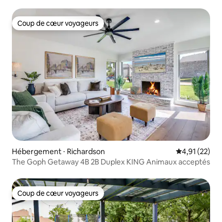
dans une cabane dans les arbres
Coup de cœur voyageurs
Coup de cœur voyageurs
Hébergement ⋅ Richardson
Évaluation mo
4,91 (22)
The Goph Getaway 4B 2B Duplex KING Animaux acceptés
Coup de cœur voyageurs
Coup de cœur voyageurs