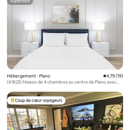
Superhôte
Superhôte
Hébergement ⋅ Plano
Évaluation mo
4,79 (19)
(#1625) Maison de 4 chambres au centre de Plano avec
jardin
Coup de cœur voyageurs
Coups de cœur voyageurs les plus appréciés