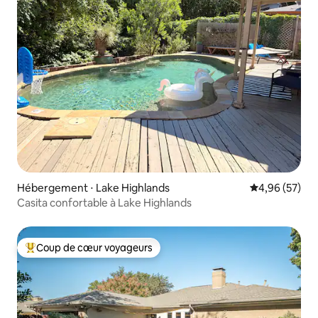
Hébergement ⋅ Lake Highlands
Évaluation mo
4,96 (57)
Casita confortable à Lake Highlands
Coup de cœur voyageurs
Coups de cœur voyageurs les plus appréciés