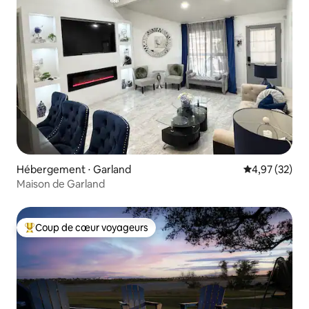
Hébergement ⋅ Garland
Évaluation mo
4,97 (32)
Maison de Garland
Coup de cœur voyageurs
Coups de cœur voyageurs les plus appréciés