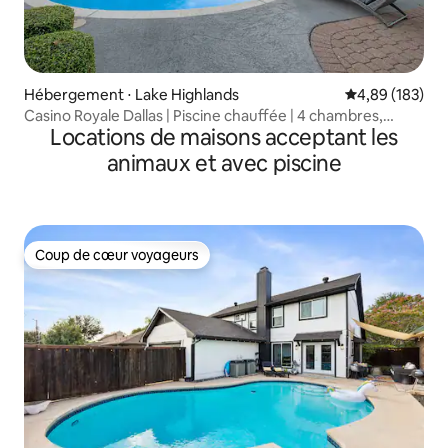
Hébergement ⋅ Lake Highlands
Évaluation moy
4,89 (183)
Casino Royale Dallas | Piscine chauffée | 4 chambres,
Locations de maisons acceptant les
16 couchages
animaux et avec piscine
Coup de cœur voyageurs
Coup de cœur voyageurs