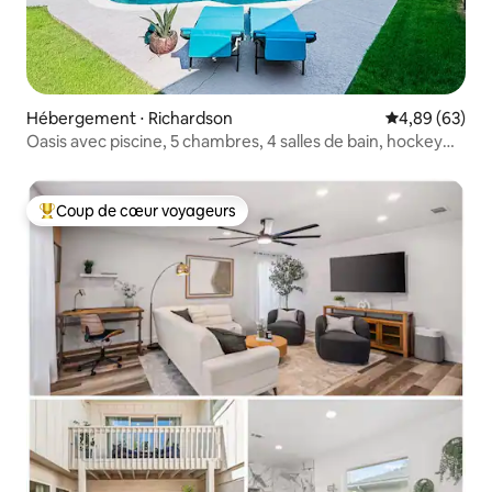
Hébergement ⋅ Richardson
Évaluation mo
4,89 (63)
Oasis avec piscine, 5 chambres, 4 salles de bain, hockey
sur table, ping-pong
Coup de cœur voyageurs
Coups de cœur voyageurs les plus appréciés