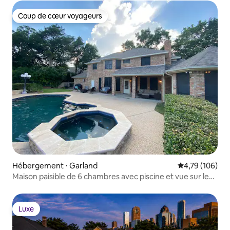
Coup de cœur voyageurs
Coup de cœur voyageurs
Hébergement ⋅ Garland
Évaluation moy
4,79 (106)
Maison paisible de 6 chambres avec piscine et vue sur le
terrain de golf
Luxe
Luxe