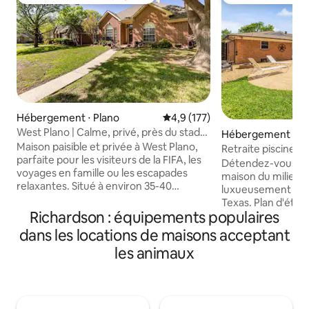
Coups de cœur voyageurs les plus appréciés
Coup de cœur vo
Hébergement ⋅ Plano
Évaluation moyenne sur la base
4,9 (177)
West Plano | Calme, privé, près du stade
Hébergement ⋅ Ri
AT&T
Maison paisible et privée à West Plano,
Retraite piscine R
parfaite pour les visiteurs de la FIFA, les
Détendez-vous en 
voyages en famille ou les escapades
maison du milieu d
relaxantes. Situé à environ 35-40
luxueusement rén
minutes de l'AT&T Stadium avec un
Texas. Plan d'étage ouvert avec
accès facile à Legacy West, Grandscape,
Richardson : équipements populaires
3 chambres, 2 sal
aux magasins et aux restaurants. Les
rénovées, belle pi
dans les locations de maisons acceptant
voyageurs bénéficient d'un accès privé à
et barbecue rend
les animaux
2 chambres, à un espace de travail, à une
parfaite pour les 
cuisine entièrement équipée, à un salon
ville ou une escapad
confortable, à un jardin et à un parking
vous choisissiez de
gratuit dans la rue devant la maison. Une
cuisine entièreme
suite séparée pour le propriétaire, avec
inoxydable ou de