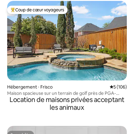
Coup de cœur voyageurs
Coups de cœur voyageurs les plus appréciés
Hébergement ⋅ Frisco
Évaluation 
5 (106)
Maison spacieuse sur un terrain de golf près de PGA-
Location de maisons privées acceptant
UNIVERSAL
les animaux