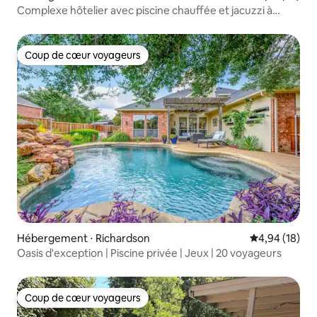
Complexe hôtelier avec piscine chauffée et jacuzzi à
Richardson
Coup de cœur voyageurs
Coup de cœur voyageurs
Hébergement ⋅ Richardson
Évaluation mo
4,94 (18)
Oasis d'exception | Piscine privée | Jeux | 20 voyageurs
Coup de cœur voyageurs
Coup de cœur voyageurs