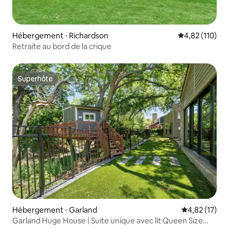
Hébergement ⋅ Richardson
Évaluation moy
4,82 (110)
Retraite au bord de la crique
Superhôte
Superhôte
Hébergement ⋅ Garland
Évaluation mo
4,82 (17)
Garland Huge House | Suite unique avec lit Queen Size