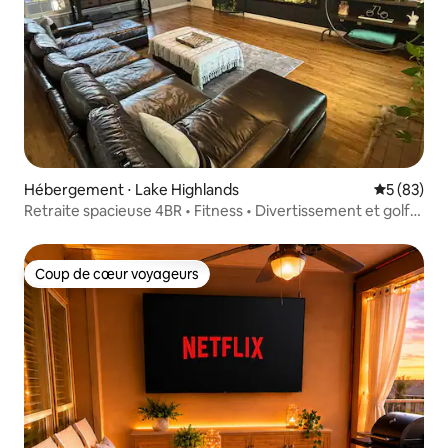
Hébergement ⋅ Lake Highlands
Évaluation
5 (83)
Retraite spacieuse 4BR • Fitness • Divertissement et golf
sim
Coup de cœur voyageurs
Coup de cœur voyageurs