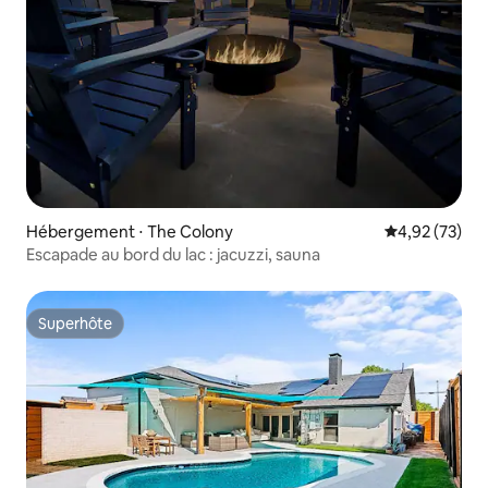
Hébergement ⋅ The Colony
Évaluation mo
4,92 (73)
Escapade au bord du lac : jacuzzi, sauna
Superhôte
Superhôte