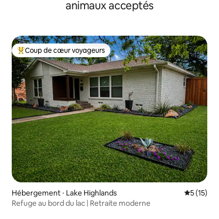
animaux acceptés
Coup de cœur voyageurs
Coups de cœur voyageurs les plus appréciés
Hébergement ⋅ Lake Highlands
Évaluation
5 (15)
Refuge au bord du lac | Retraite moderne