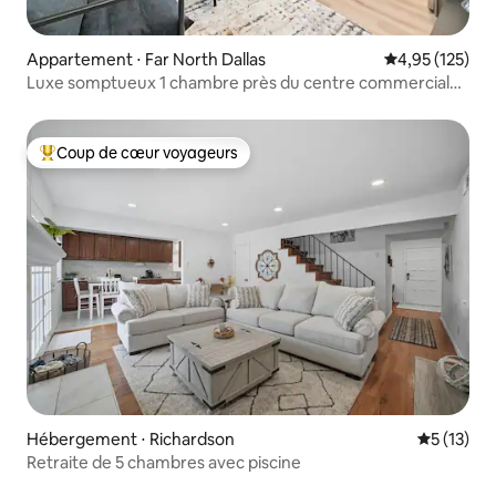
Appartement ⋅ Far North Dallas
Évaluation moy
4,95 (125)
Luxe somptueux 1 chambre près du centre commercial
Galleria - E
Coup de cœur voyageurs
Coups de cœur voyageurs les plus appréciés
Hébergement ⋅ Richardson
Évaluation
5 (13)
Retraite de 5 chambres avec piscine