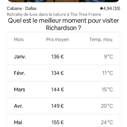
Cabane ⋅ Dallas
Évaluation mo
4,94 (33)
Retraite de luxe dans la nature à The Tree Frame
Quel est le meilleur moment pour visiter
Richardson ?
Mois
Prix moyen
Temp. moy.
Janv.
136 €
9 °C
Févr.
134 €
11 °C
Mars
144 €
15 °C
Avr.
149 €
20 °C
Mai
155 €
24 °C