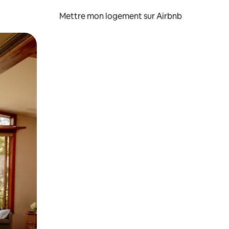
Mettre mon logement sur Airbnb
sant glisser.