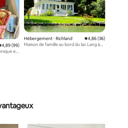
Hébergement ⋅ Richland
Évaluation moyenne su
4,86 (36)
taires : 4,86 sur 5
Maison de famille au bord du lac Lang à
Évaluation moyenne sur la base de 99 commentaires : 4,89 sur 5
4,89 (99)
Gull Lake
unique et
avantageux