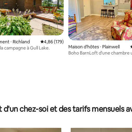
ent ⋅ Richland
Évaluation moyenne sur la base de 179 commen
4,86 (179)
Maison d'hôtes ⋅ Plainwell
la campagne à Gull Lake.
Boho BarnLoft d'une chambre 
confortable
r la base de 41 commentaires : 4,95 sur 5
t d'un chez-soi et des tarifs mensuels 