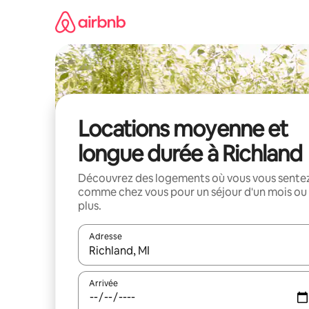
Aller
directement
au
contenu
Locations moyenne et
longue durée à Richland
Découvrez des logements où vous vous sente
comme chez vous pour un séjour d'un mois ou
plus.
Adresse
Lorsque les résultats s'affichent, utilisez les flèc
Arrivée