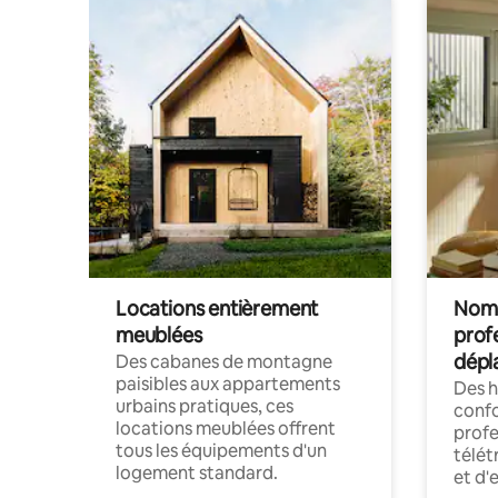
Locations entièrement
Noma
meublées
prof
dépl
Des cabanes de montagne
paisibles aux appartements
Des 
urbains pratiques, ces
confo
locations meublées offrent
profe
tous les équipements d'un
télét
logement standard.
et d'