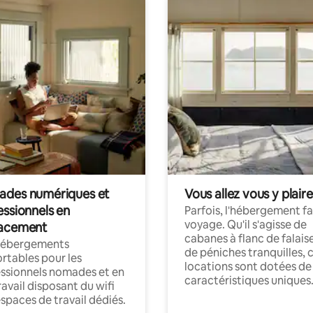
des numériques et
Vous allez vous y plaire
essionnels en
Parfois, l'hébergement fai
voyage. Qu'il s'agisse de
acement
cabanes à flanc de falais
hébergements
de péniches tranquilles, 
rtables pour les
locations sont dotées de
ssionnels nomades et en
caractéristiques uniques
ravail disposant du wifi
espaces de travail dédiés.