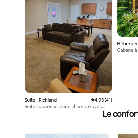
Hébergem
Cabane à 
Suite ⋅ Richland
Évaluation moyenne su
4,95 (41)
Suite spacieuse d'une chambre avec
Le confor
garage attenant.