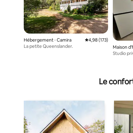
Hébergement ⋅ Camira
Évaluation moyenne sur
4,98 (173)
La petite Queenslander.
Maison d'
Studio pr
avec entr
Le confor