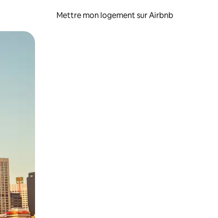
Mettre mon logement sur Airbnb
sant glisser.