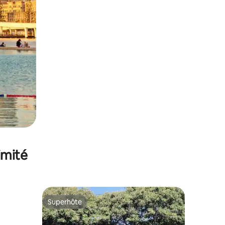
imité
Superhôte
Superhôte