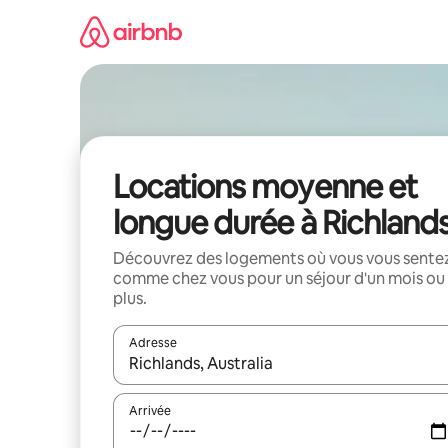
Aller
directement
au
contenu
Locations moyenne et
longue durée à Richland
Découvrez des logements où vous vous sente
comme chez vous pour un séjour d'un mois ou
plus.
Adresse
Lorsque les résultats s'affichent, utilisez les flèc
Arrivée