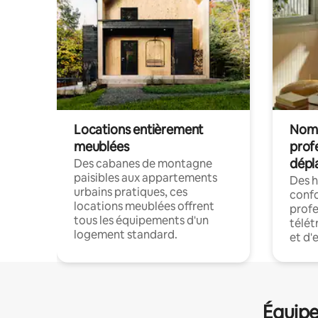
Locations entièrement
Noma
meublées
prof
dépl
Des cabanes de montagne
paisibles aux appartements
Des 
urbains pratiques, ces
confo
locations meublées offrent
profe
tous les équipements d'un
télét
logement standard.
et d'
Équipe