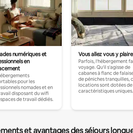
des numériques et
Vous allez vous y plaire
essionnels en
Parfois, l'hébergement fai
voyage. Qu'il s'agisse de
acement
cabanes à flanc de falais
hébergements
de péniches tranquilles, 
rtables pour les
locations sont dotées de
ssionnels nomades et en
caractéristiques uniques
ravail disposant du wifi
espaces de travail dédiés.
ments et avantages des séjours longu