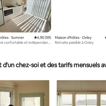
 la base de 173 commentaires : 4,98 sur 5
hôtes ⋅ Sumner
Évaluation moyenne sur la base de 59 commen
4,95 (59)
Maison d'hôtes ⋅ Oxley
ivé confortable et indépendant
Retraite paisible à Oxley
ée privée
t d'un chez-soi et des tarifs mensuels 