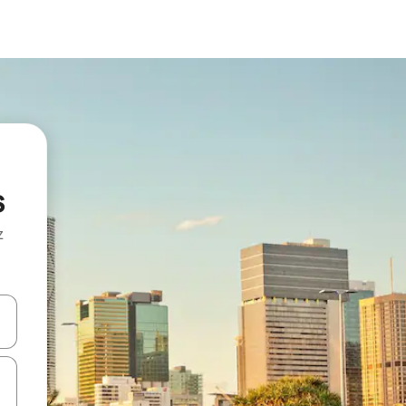
s
z
hes vers le haut et vers le bas pour les parcourir ou en appuyant et en fai