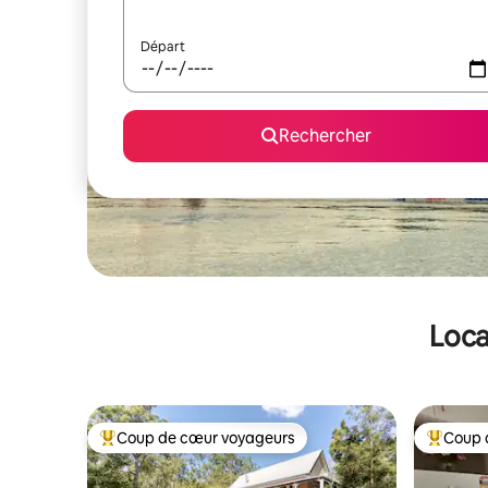
Départ
Rechercher
Loca
Coup de cœur voyageurs
Coup 
Coups de cœur voyageurs les plus appréciés
Coups de