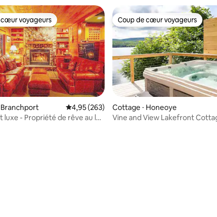
 cœur voyageurs
Coup de cœur voyageurs
 cœur voyageurs
Coup de cœur voyageurs
 Branchport
Évaluation moyenne sur la base de 263 commen
4,95 (263)
Cottage ⋅ Honeoye
 luxe - Propriété de rêve au lac
Vine and View Lakefront Cotta
r la base de 45 commentaires : 4,73 sur 5
Honeoye. Jacuzzi