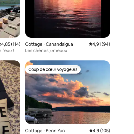
ntaires : 4,91 sur 5
valuation moyenne sur la base de 114 commentaires : 4,85 sur 5
4,85 (114)
Cottage ⋅ Canandaigua
Évaluation moyenne su
4,91 (94)
 l'eau !
Les chênes jumeaux
Coup de cœur voyageurs
Coup de cœur voyageurs
taires : 4,92 sur 5
Cottage ⋅ Penn Yan
Évaluation moyenne su
4,9 (105)