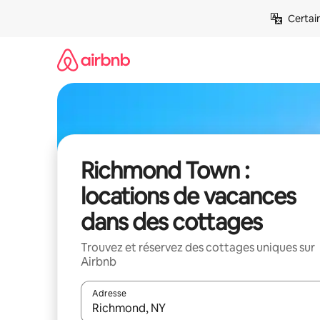
Aller
Certai
directement
au
contenu
Richmond Town :
locations de vacances
dans des cottages
Trouvez et réservez des cottages uniques sur
Airbnb
Adresse
Lorsque les résultats s'affichent, utilisez les flèc