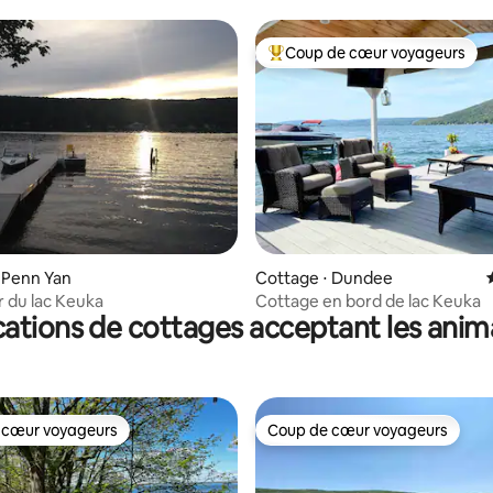
Coup de cœur voyageurs
Coups de cœur voyageurs les p
la base de 208 commentaires : 4,95 sur 5
 Penn Yan
Cottage ⋅ Dundee
 du lac Keuka
Cottage en bord de lac Keuka
ations de cottages acceptant les ani
 cœur voyageurs
Coup de cœur voyageurs
 cœur voyageurs
Coup de cœur voyageurs