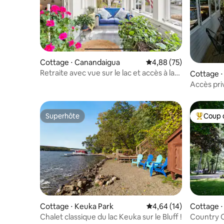
Cottage ⋅ Canandaigua
Évaluation moyenne sur
4,88 (75)
Retraite avec vue sur le lac et accès à la
Cottage ⋅
plage. Vignobles CMAC
Accès priv
cheminée
Superhôte
Coup 
Superhôte
Coups de
Cottage ⋅ Keuka Park
Évaluation moyenne su
4,64 (14)
Cottage ⋅
Chalet classique du lac Keuka sur le Bluff !
Country 