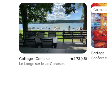
Coup de
Coup de
Cottage ⋅
Confort et
Cottage ⋅ Conesus
Évaluation moyenne su
4,73 (45)
Keuka
Le Lodge sur le lac Conesus