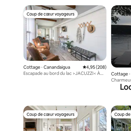
Coup de cœur voyageurs
Coup de cœur voyageurs
Cottage ⋅ Canandaigua
Évaluation moyenne sur 
4,95 (208)
Escapade au bord du lac >JACUZZI< À
Cottage ⋅
quelques pas du lac >près du CMAC<
Charmeur
Loc
Coup de cœur voyageurs
Coup de
Coup de cœur voyageurs
Coup de