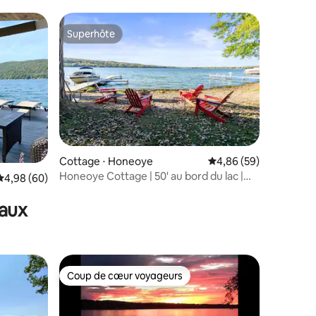
chiens acceptés
Superhôte
lus appréciés
Superhôte
Cottage ⋅ Honeoye
Évaluation moyenne su
4,86 (59)
Honeoye Cottage | 50' au bord du lac |
Évaluation moyenne sur la base de 60 commentaires : 4,98 sur 5
4,98 (60)
Quai | FLX
maux
Coup de cœur voyageurs
Coup de cœur voyageurs