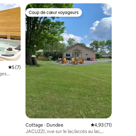
Coup de cœur voyageurs
Coup de cœur voyageurs
taires : 4,95 sur 5
Évaluation moyenne sur la base de 7 commentaires : 5 sur 5
5 (7)
ges
Cottage ⋅ Dundee
Évaluation moyenne su
4,93 (71)
JACUZZI, vue sur le lac/accès au lac,