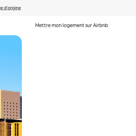
ue d'origine
Mettre mon logement sur Airbnb
sant glisser.