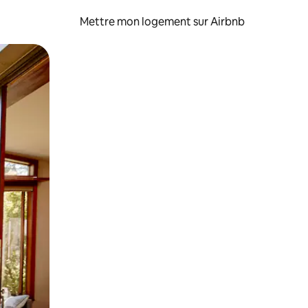
Mettre mon logement sur Airbnb
sant glisser.