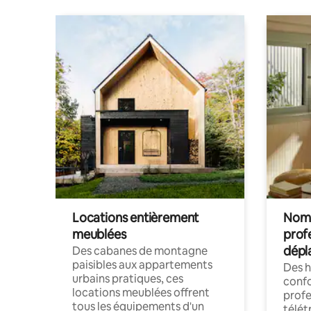
Locations entièrement
Noma
meublées
prof
dépl
Des cabanes de montagne
paisibles aux appartements
Des 
urbains pratiques, ces
confo
locations meublées offrent
profe
tous les équipements d'un
télét