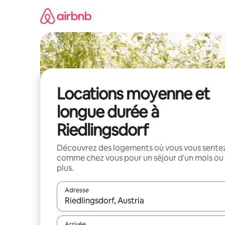
Aller
directement
au
contenu
Locations moyenne et
longue durée à
Riedlingsdorf
Découvrez des logements où vous vous sente
comme chez vous pour un séjour d'un mois ou
plus.
Adresse
Lorsque les résultats s'affichent, utilisez les flèc
Arrivée