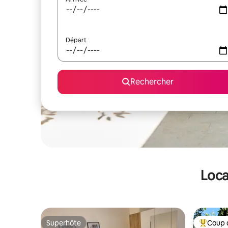
Départ
Rechercher
Loca
Superhôte
Coup 
Superhôte
Coups de