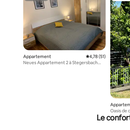
Appartement
Évaluation moyenne su
4,78 (51)
Neues Appartement 2 à Stegersbach
Zentrum
Apparte
Oasis de 
Le confor
Lafnitz