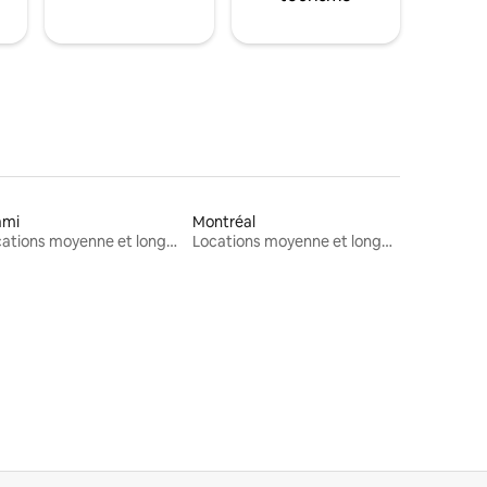
ami
Montréal
Locations moyenne et longue durée
Locations moyenne et longue durée