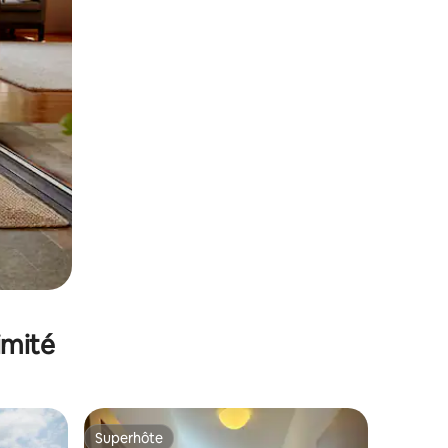
imité
Superhôte
lus appréciés
Superhôte