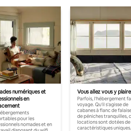
des numériques et
Vous allez vous y plaire
essionnels en
Parfois, l'hébergement fai
voyage. Qu'il s'agisse de
acement
cabanes à flanc de falais
hébergements
de péniches tranquilles, 
rtables pour les
locations sont dotées de
ssionnels nomades et en
caractéristiques uniques
ravail disposant du wifi