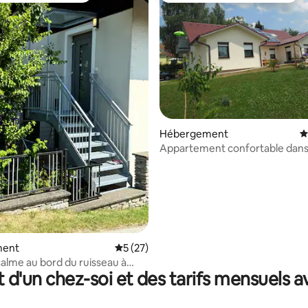
r la base de 51 commentaires : 4,78 sur 5
Hébergement
É
Appartement confortable dans 
thermale
ment
Évaluation moyenne sur la base de 27 co
5 (27)
calme au bord du ruisseau à
t d'un chez-soi et des tarifs mensuels 