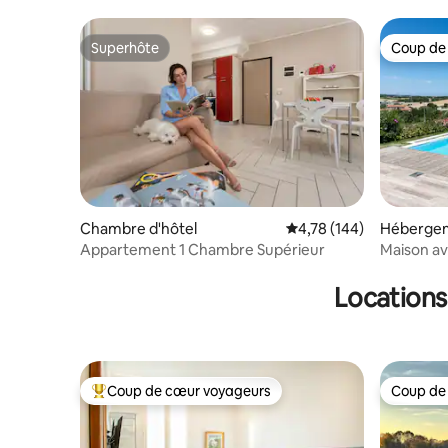
Superhôte
Coup de
Superhôte
Coup de
Chambre d'hôtel
Évaluation moyenne sur
4,78 (144)
Héberge
Appartement 1 Chambre Supérieur
Maison av
Locations
Coup de cœur voyageurs
Coup de
Coups de cœur voyageurs les plus appréciés
Coup de