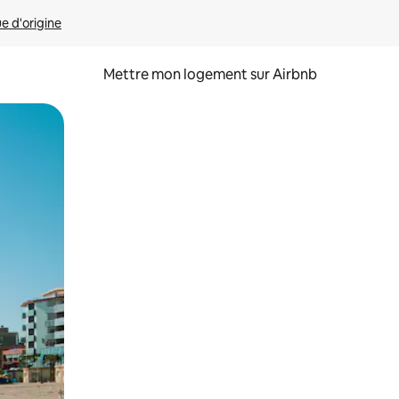
ue d'origine
Mettre mon logement sur Airbnb
sant glisser.