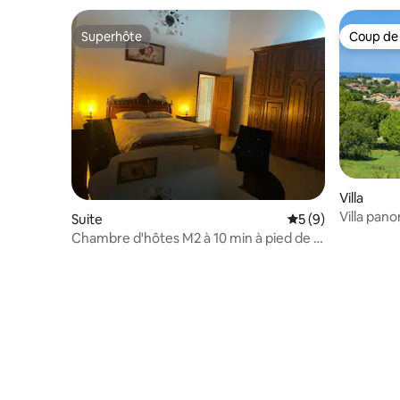
Superhôte
Coup de
Superhôte
Coup de
Villa
Villa pano
Suite
Évaluation moyenn
5 (9)
Chambre d'hôtes M2 à 10 min à pied de la
Fiera Entr Est