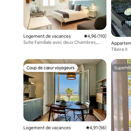
Logement de vacances
Évaluation moyenne sur
4,96 (110)
Suite Familiale avec deux Chambres,
Apparte
Sigismondo - Corso51
Tibère II
Coup de cœur voyageurs
Superhô
Coup de cœur voyageurs
Superhô
Logement de vacances
Évaluation moyenne su
4,91 (56)