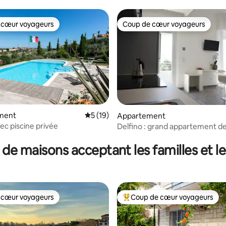
 cœur voyageurs
Coup de cœur voyageurs
 cœur voyageurs
Coup de cœur voyageurs
 la base de 144 commentaires : 4,78 sur 5
ment
Évaluation moyenne sur la base de 19 co
5 (19)
Appartement
ec piscine privée
Delfino : grand appartement de
pièces
 de maisons acceptant les familles et l
 cœur voyageurs
Coup de cœur voyageurs
 cœur voyageurs
Coups de cœur voyageurs les p