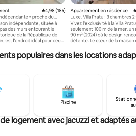
ment
Évaluation moyenne sur la base de 185 commen
4,98 (185)
Appartement en résidence
É
Indépendante » proche du
Luxe. Villa Pratu : 3 chambres 2 
la base de 268 commentaires : 4,94 sur 5
storique
bain 4 téléviseurs connectés +
son indépendante, située à
Vivez l’exclusivité à la Villa Pratu. ✨
climatisation
pas des murs entourant le
seulement 100 m de la mer, un
storique de la République de
90 m² (2024) où le design renco
n, est l'endroit idéal pour ceux
détente. Le cœur de la maison e
rchent détente, intimité et une
salon : détendez-vous sur un 
nable sur les montagnes
extra-large devant la Smart TV 
ents populaires dans les locations adap
ntes. La maison, moderne et
idéal après la mer. Avec 3 chambres,
ttention aux détails, est
2 salles de bains et un balcon s
our les familles, les couples ou
avenue calme, vous aurez de l’
 groupes qui veulent vivre une
de l’intimité. Chaque chambre est une
e inoubliable. Les grands
oasis technologique avec AC ❄️
ien organisés sont conçus pour
dédiée. L’équilibre parfait entre 
fort. Parking gratuit à quelques
nocturne de Riccione et le luxe
 porte d'entrée. Les animaux
silence. 🌊 Votre expérience smart de
Stationn
Piscine
bienvenus.
haut niveau.
su
 de logement avec jacuzzi et adaptés au