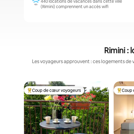
440 locations de vacances dans cette ville
(Rimini) comprennent un accès wifi
Rimini :
Les voyageurs approuvent : ces logements de v
Coup de cœur voyageurs
Coup 
Coups de cœur voyageurs les plus appréciés
Coups de