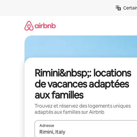
Aller
Certai
directement
au
contenu
Rimini&nbsp;: locations
de vacances adaptées
aux familles
Trouvez et réservez des logements uniques
adaptés aux familles sur Airbnb
Adresse
Lorsque les résultats s'affichent, utilisez les flèc