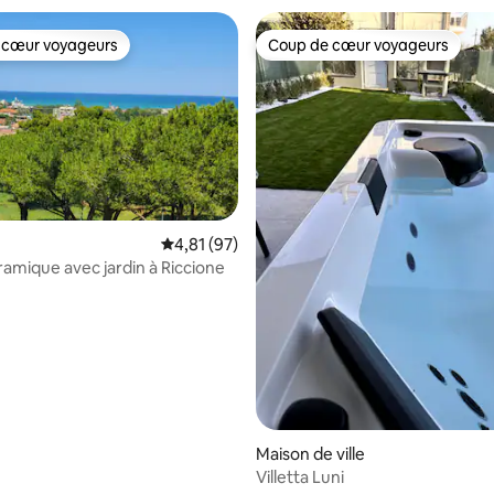
 cœur voyageurs
Coup de cœur voyageurs
 cœur voyageurs
Coup de cœur voyageurs
Évaluation moyenne sur la base de 97 comme
4,81 (97)
ramique avec jardin à Riccione
e sur la base de 9 commentaires : 5 sur 5
Maison de ville
Villetta Luni