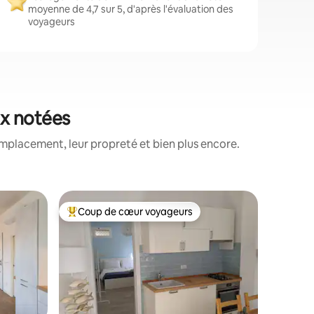
moyenne de 4,7 sur 5, d'après l'évaluation des
voyageurs
ux notées
mplacement, leur propreté et bien plus encore.
Appartem
Coup de cœur voyageurs
Coup de
Coups de cœur voyageurs les plus appréciés
Coup de
Superbe 2
Mare
Appartem
100mb, cu
16m ² ave
manger en
de bain 
climatisati