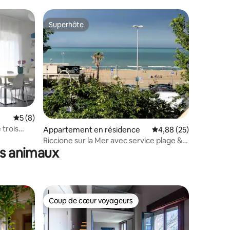
Superhôte
Superhôte
mmentaires : 5 sur 5
Évaluation moyenne sur la base de 8 commentaires : 5 sur 5
5 (8)
 trois
Appartement en résidence
Évaluation moyenne su
4,88 (25)
Riccione sur la Mer avec service plage &
es animaux
Aquapark
Coup de cœur voyageurs
lus appréciés
Coup de cœur voyageurs