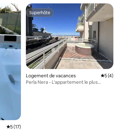
Superhôte
Superhôte
ntaires : 4,81 sur 5
Logement de vacances
Évaluation moyenn
5 (4)
Perla Nera - L'appartement le plus
exclusif de Rimini
Évaluation moyenne sur la base de 17 commentaires : 5 sur 5
5 (17)