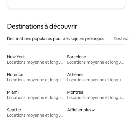
Destinations à découvrir
Destinations populaires pour des séjours prolongés
Destinati
New York
Barcelone
Locations moyenne et longue durée
Locations moyenne et longue durée
Florence
Athènes
Locations moyenne et longue durée
Locations moyenne et longue durée
Miami
Montréal
Locations moyenne et longue durée
Locations moyenne et longue durée
Seattle
Afficher plus
Locations moyenne et longue durée