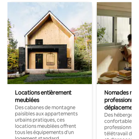
Locations entièrement
Nomades num
meublées
professionnel
déplacement
Des cabanes de montagne
paisibles aux appartements
Des hébergem
urbains pratiques, ces
confortables p
locations meublées offrent
professionnels
tous les équipements d'un
télétravail dis
logement standard.