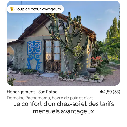
Coup de cœur voyageurs
Coups de cœur voyageurs les plus appréciés
Hébergement ⋅ San Rafael
Évaluation mo
4,89 (53)
Domaine Pachamama, havre de paix et d'art
Le confort d'un chez-soi et des tarifs
mensuels avantageux