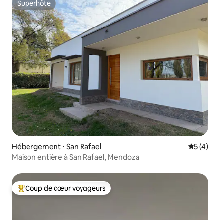
Superhôte
Superhôte
Hébergement ⋅ San Rafael
Évaluatio
5 (4)
Maison entière à San Rafael, Mendoza
Coup de cœur voyageurs
Coups de cœur voyageurs les plus appréciés