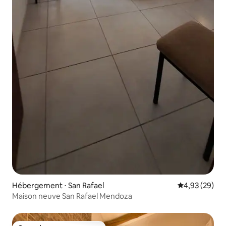
Hébergement ⋅ San Rafael
Évaluation mo
4,93 (29)
Maison neuve San Rafael Mendoza