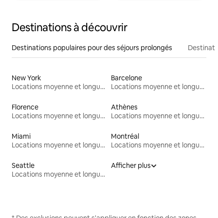
Destinations à découvrir
Destinations populaires pour des séjours prolongés
Destinati
New York
Barcelone
Locations moyenne et longue durée
Locations moyenne et longue durée
Florence
Athènes
Locations moyenne et longue durée
Locations moyenne et longue durée
Miami
Montréal
Locations moyenne et longue durée
Locations moyenne et longue durée
Seattle
Afficher plus
Locations moyenne et longue durée