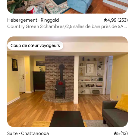
Hébergement ⋅ Ringgold
Évaluation moy
4,99 (253)
Country Green 3 chambres/2,5 salles de bain près de SAU
à Cherokee Vly
Coup de cœur voyageurs
Coup de cœur voyageurs
Suite ⋅ Chattanooga
Évaluation
5 (13)