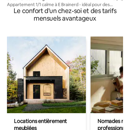
Appartement 1/1 calme à E Brainerd - idéal pour des
Le confort d'un chez-soi et des tarifs
séjours longue durée
mensuels avantageux
Locations entièrement
Nomades num
meublées
professionnel