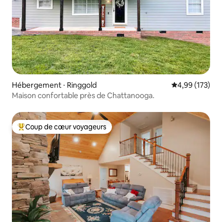
Hébergement ⋅ Ringgold
Évaluation moy
4,99 (173)
Maison confortable près de Chattanooga.
Coup de cœur voyageurs
Coups de cœur voyageurs les plus appréciés