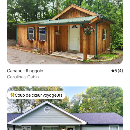
Cabane ⋅ Ringgold
Évaluatio
5 (4)
Carolina's Cabin
Coup de cœur voyageurs
Coups de cœur voyageurs les plus appréciés