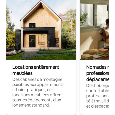
Locations entièrement
Nomades num
meublées
professionnel
déplacement
Des cabanes de montagne
paisibles aux appartements
Des hébergem
urbains pratiques, ces
confortables p
locations meublées offrent
professionnels
tous les équipements d'un
télétravail dis
logement standard.
et d'espaces de