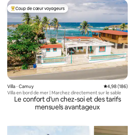
Coup de cœur voyageurs
Coups de cœur voyageurs les plus appréciés
Villa ⋅ Camuy
Évaluation moy
4,98 (186)
Villa en bord de mer | Marchez directement sur le sable
Le confort d'un chez-soi et des tarifs
mensuels avantageux