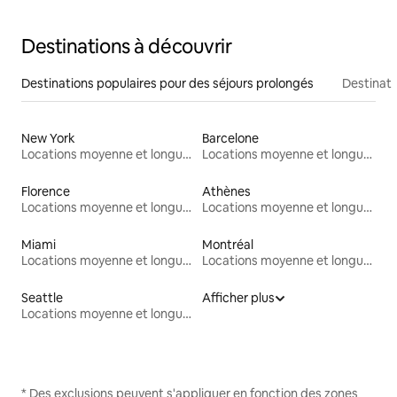
Destinations à découvrir
Destinations populaires pour des séjours prolongés
Destinati
New York
Barcelone
Locations moyenne et longue durée
Locations moyenne et longue durée
Florence
Athènes
Locations moyenne et longue durée
Locations moyenne et longue durée
Miami
Montréal
Locations moyenne et longue durée
Locations moyenne et longue durée
Seattle
Afficher plus
Locations moyenne et longue durée
* Des exclusions peuvent s'appliquer en fonction des zones