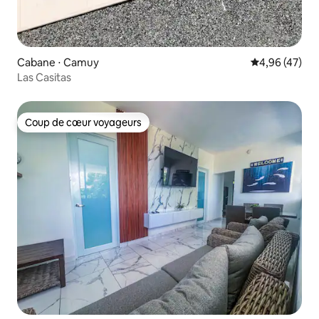
Cabane ⋅ Camuy
Évaluation mo
4,96 (47)
Las Casitas
Coup de cœur voyageurs
Coup de cœur voyageurs