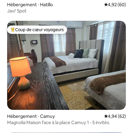
Hébergement ⋅ Hatillo
Évaluation mo
4,92 (60)
Javi' Spot
Coup de cœur voyageurs
Coups de cœur voyageurs les plus appréciés
Hébergement ⋅ Camuy
Évaluation mo
4,94 (62)
Magnolia Maison face à la place Camuy 1 - 5 invités.