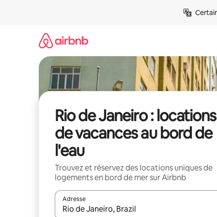
Aller
Certai
directement
au
contenu
Rio de Janeiro : locations
de vacances au bord de
l'eau
Trouvez et réservez des locations uniques de
logements en bord de mer sur Airbnb
Adresse
Lorsque les résultats s'affichent, utilisez les flèc