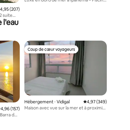
sur le toit et vues
ntaires : 4,87 sur 5
valuation moyenne sur la base de 207 commentaires : 4,95 sur 5
4,95 (207)
2 suite
 l'eau
Coup de cœur voyageurs
lus appréciés
Coup de cœur voyageurs
Hébergement ⋅ Vidigal
Évaluation moyenne sur
4,97 (349)
Maison avec vue sur la mer et à proximité
valuation moyenne sur la base de 157 commentaires : 4,96 sur 5
4,96 (157)
des plages.