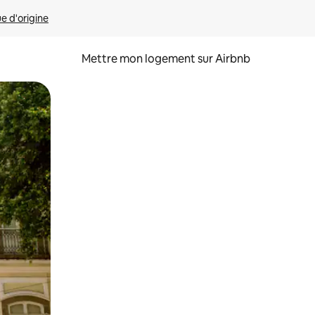
ue d'origine
Mettre mon logement sur Airbnb
sant glisser.