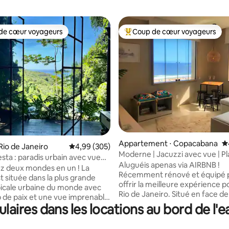
de cœur voyageurs
Coup de cœur voyageurs
 cœur voyageurs les plus appréciés
Coups de cœur voyageurs les p
 la base de 172 commentaires : 4,99 sur 5
Appartement ⋅ Copacabana
É
Rio de Janeiro
Évaluation moyenne sur la base de 305 commen
4,99 (305)
Moderne | Jacuzzi avec vue | P
sta : paradis urbain avec vue
Copacabana
Aluguéis apenas via AIRBNB !
n
z deux mondes en un ! La
Récemment rénové et équipé 
t située dans la plus grande
offrir la meilleure expérience p
picale urbaine du monde avec
Rio de Janeiro. Situé en face de 
de paix et une vue imprenable
plus populaire du Brésil, tout
ires dans les locations au bord de l'e
 de Leblon. D'autre part, vous
l'appartement offre une vue sur
km de l'asphalte et à 20 minutes
vous pouvez cuisiner en regard
e de la plage de Leblon. Vous