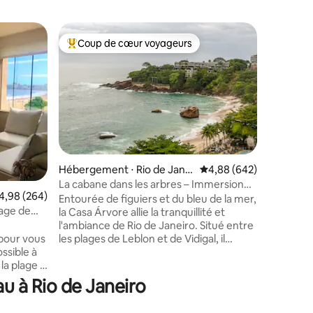
Apparte
Coup de cœur voyageurs
Coup de
lus appréciés
Coups de cœur voyageurs les plus appréciés
Coup de
Loft Des
Copacaba
Appartem
boutique 
mètres de
moderne e
- avec cl
pièces ! 
portent l
AF Arqui
Hébergement ⋅ Rio de Janei
Évaluation moyenne sur
4,88 (642)
reprises 
ro
La cabane dans les arbres – Immersion
raffineme
valuation moyenne sur la base de 264 commentaires : 4,98 sur 5
4,98 (264)
dans la nature de Rio
Entourée de figuiers et du bleu de la mer,
Réceptio
taires : 4,99 sur 5
lage de
la Casa Árvore allie la tranquillité et
n'est pas
l'ambiance de Rio de Janeiro. Situé entre
roulants.
les plages de Leblon et de Vidigal, il
pour vous
Venez à l
convient à tous : calme et repos ou bars
ossible à
Netherla
et restaurants. À 10 minutes à pied du
la plage la
front de mer du Leblon, avec de
au à Rio de Janeiro
charmantes rues, des bars et des
 l'océan :
restaurants. Des mototaxis et des guides
ant la