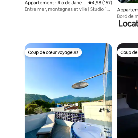
Appartement ⋅ Rio de Janeir
Évaluation moyenne sur
4,98 (157)
o
Entre mer, montagnes et ville | Studio 124
Apparteme
| 61 m²
o
Bord de m
Locat
Copacab
Coup de cœur voyageurs
Coup de
Coup de cœur voyageurs
Coup de