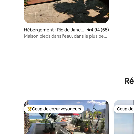
Hébergement ⋅ Rio de Janeir
Évaluation moyenne sur
4,94 (65)
o
Maison pieds dans l'eau, dans le plus beau
coin de la ville.
Ré
Coup de cœur voyageurs
Coup de
Coups de cœur voyageurs les plus appréciés
Coup de