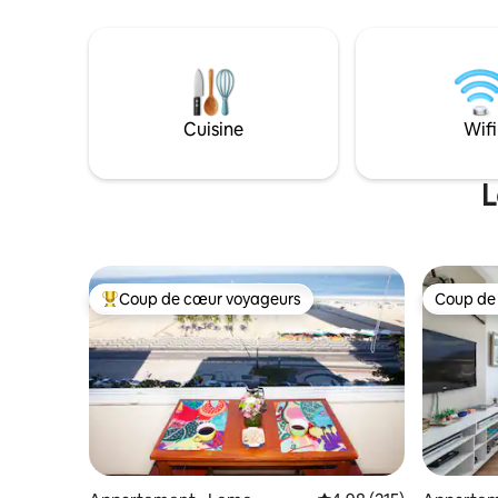
plaque de cuisson, d'un four à micro-
voulez la 
ondes, d'une friteuse à air chaud et
maison. V
d'ustensiles de cuisine. L'accès à la suite
des senti
est indépendant. La suite est à deux pas
la région.
de la piste cyclable Rodrigo de Freitas
et les gen
Lagoa, à 5 minutes à pied des jardins
conduisez
Cuisine
Wifi
botaniques, à 10 minutes en voiture de
L'idéal es
Copacabana, Leblon et la plage
accéder à
d'Ipanema.
indiquer 
L
Coup de cœur voyageurs
Coup de
Coups de cœur voyageurs les plus appréciés
Coup de