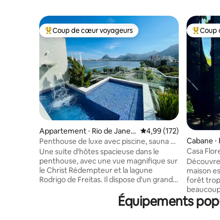
Coup de cœur voyageurs
Coup 
Coups de cœur voyageurs les plus appréciés
Coups de
Appartement ⋅ Rio de Janeir
Évaluation moyenne sur
4,99 (172)
o
Cabane ⋅ 
Penthouse de luxe avec piscine, sauna et
intimité.
Casa Flore
Une suite d'hôtes spacieuse dans le
sur l'océa
penthouse, avec une vue magnifique sur
Découvre
le Christ Rédempteur et la lagune
maison es
Rodrigo de Freitas. Il dispose d'un grand
forêt tro
espace extérieur avec une piscine et une
beaucoup 
Équipements popula
cascade, de toilettes, d'un sauna à
sur la mer
vapeur avec douche, d'une cuisine, d'un
serez à 2 
barbecue, d'un réfrigérateur, d'une
en voitur