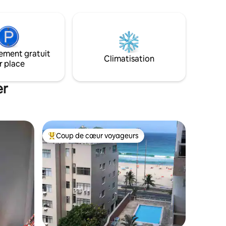
locaux vous emmènent sur le sentier du
dans le
Vidigal avec une vue panoramique, ainsi
nt la plage
qu'au Bar da Lage branché et au Mirante
e dans un
do Arvrão. Parfait pour ceux qui veulent
ge. Il
découvrir Rio sans renoncer à la nature.
é dans
@casabrancarj
ion Wi-Fi
ement gratuit
Climatisation
 les arts
r place
mosphère.
er
Coup de cœur voyageurs
Coups de cœur voyageurs les plus appréciés