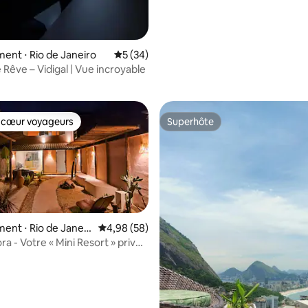
nt ⋅ Rio de Janeiro
Évaluation moyenne sur la base de 34 co
5 (34)
r la base de 13 commentaires : 4,85 sur 5
 Rêve – Vidigal | Vue incroyable
 cœur voyageurs
Superhôte
 cœur voyageurs
Superhôte
nt ⋅ Rio de Janeir
Évaluation moyenne sur la base de 58 commen
4,98 (58)
a - Votre « Mini Resort » privé
agoa