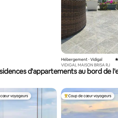
 la base de 65 commentaires : 4,94 sur 5
Hébergement ⋅ Vidigal
É
VIDIGAL MAISON BRISA RJ
sidences d'appartements au bord de l'
 cœur voyageurs
Coup de cœur voyageurs
 cœur voyageurs
Coups de cœur voyageurs les p