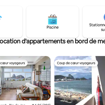
mer, regarder le lever du soleil 
paix et la nature ? Restez à la
salon, vous réveiller en regarda
ous voulez vous aventurer sur
depuis les lits, et vous détendr
ers et des cascades ? Explorez
jacuzzi tout en regardant le riva
 Vous voulez la plage, l'agitation
dispose d'un climatiseur sépar
s ? Prenez votre voiture et
chaque chambre, d'une connex
Stationn
 pendant quelques minutes.
Piscine
et d'une télévision. Les plantes,
su
t d'avoir une voiture pour
et les cristaux composent l'at
 la propriété. Je peux vous
des chauffeurs.
ocation d'appartements en bord de m
 cœur voyageurs
Coup de cœur voyageurs
 cœur voyageurs
Coup de cœur voyageurs