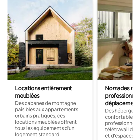
Locations entièrement
Nomades num
meublées
professionnel
déplacement
Des cabanes de montagne
paisibles aux appartements
Des hébergem
urbains pratiques, ces
confortables p
locations meublées offrent
professionnels
tous les équipements d'un
télétravail dis
logement standard.
et d'espaces de