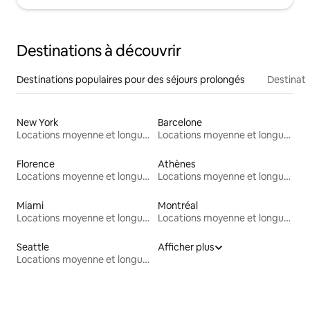
Destinations à découvrir
Destinations populaires pour des séjours prolongés
Destinati
New York
Barcelone
Locations moyenne et longue durée
Locations moyenne et longue durée
Florence
Athènes
Locations moyenne et longue durée
Locations moyenne et longue durée
Miami
Montréal
Locations moyenne et longue durée
Locations moyenne et longue durée
Seattle
Afficher plus
Locations moyenne et longue durée