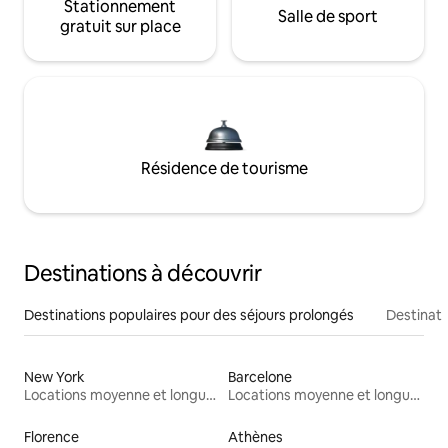
Stationnement
Salle de sport
gratuit sur place
Résidence de tourisme
Destinations à découvrir
Destinations populaires pour des séjours prolongés
Destinati
New York
Barcelone
Locations moyenne et longue durée
Locations moyenne et longue durée
Florence
Athènes