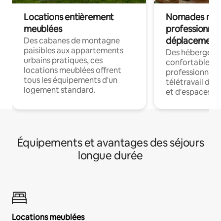
Locations entièrement
Nomades num
meublées
professionnel
déplacement
Des cabanes de montagne
paisibles aux appartements
Des hébergem
urbains pratiques, ces
confortables p
locations meublées offrent
professionnels
tous les équipements d'un
télétravail dis
logement standard.
et d'espaces de
Équipements et avantages des séjours
longue durée
Locations meublées