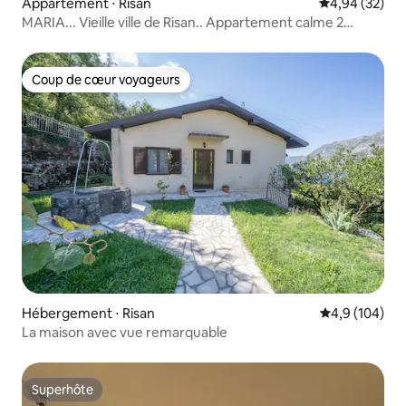
Appartement ⋅ Risan
Évaluation mo
4,94 (32)
MARIA... Vieille ville de Risan.. Appartement calme 2
chambres
Coup de cœur voyageurs
Coup de cœur voyageurs
Hébergement ⋅ Risan
Évaluation mo
4,9 (104)
La maison avec vue remarquable
Superhôte
Superhôte