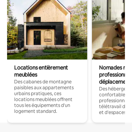
Locations entièrement
Nomades num
meublées
professionnel
déplacement
Des cabanes de montagne
paisibles aux appartements
Des hébergem
urbains pratiques, ces
confortables p
locations meublées offrent
professionnels
tous les équipements d'un
télétravail dis
logement standard.
et d'espaces de