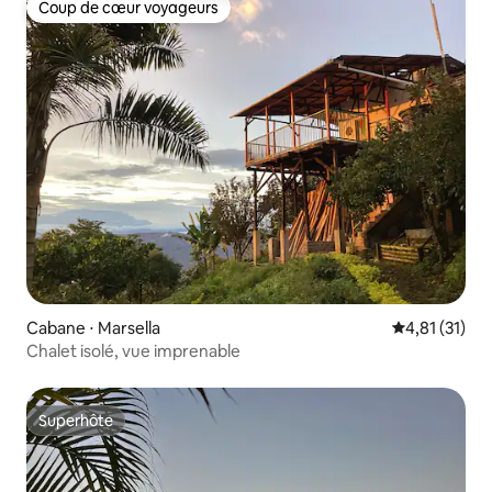
Coup de cœur voyageurs
Coup de cœur voyageurs
Cabane ⋅ Marsella
Évaluation mo
4,81 (31)
Chalet isolé, vue imprenable
Superhôte
Superhôte