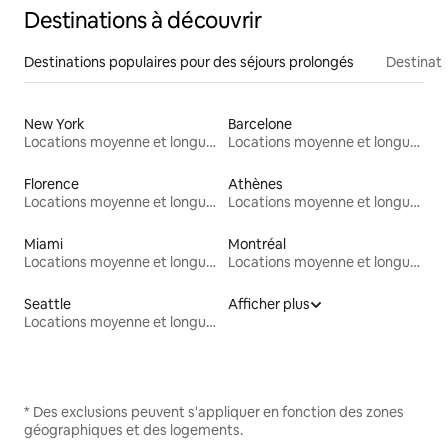
Destinations à découvrir
Destinations populaires pour des séjours prolongés
Destinati
New York
Barcelone
Locations moyenne et longue durée
Locations moyenne et longue durée
Florence
Athènes
Locations moyenne et longue durée
Locations moyenne et longue durée
Miami
Montréal
Locations moyenne et longue durée
Locations moyenne et longue durée
Seattle
Afficher plus
Locations moyenne et longue durée
* Des exclusions peuvent s'appliquer en fonction des zones
géographiques et des logements.