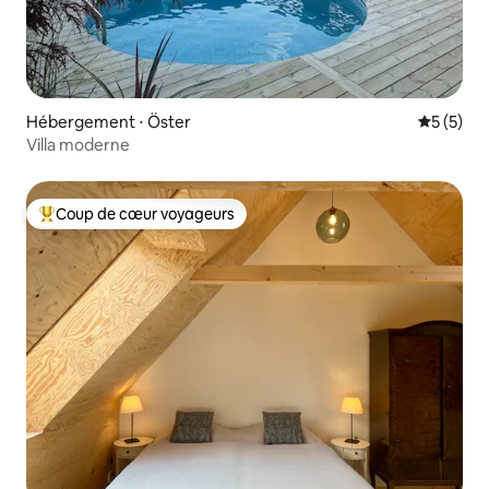
Hébergement ⋅ Öster
Évaluatio
5 (5)
Villa moderne
Coup de cœur voyageurs
Coups de cœur voyageurs les plus appréciés