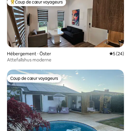
Coup de cœur voyageurs
Coups de cœur voyageurs les plus appréciés
Hébergement ⋅ Öster
Évaluation
5 (24)
Attefallshus moderne
Coup de cœur voyageurs
Coup de cœur voyageurs