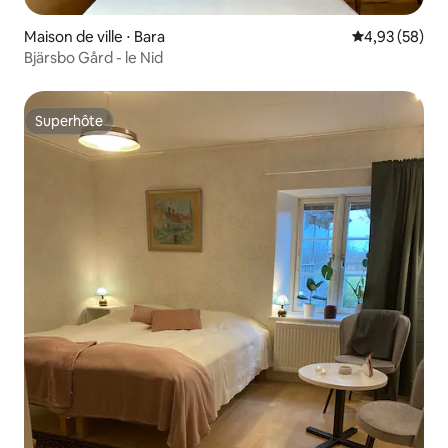
Maison de ville ⋅ Bara
Évaluation mo
4,93 (58)
Bjärsbo Gård - le Nid
Superhôte
Superhôte