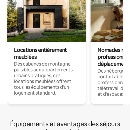
Locations entièrement
Nomades num
meublées
professionnel
déplacement
Des cabanes de montagne
paisibles aux appartements
Des hébergem
urbains pratiques, ces
confortables p
locations meublées offrent
professionnels
tous les équipements d'un
télétravail dis
logement standard.
et d'espaces de
Équipements et avantages des séjours