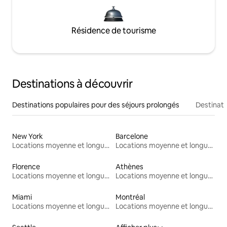
Résidence de tourisme
Destinations à découvrir
Destinations populaires pour des séjours prolongés
Destinati
New York
Barcelone
Locations moyenne et longue durée
Locations moyenne et longue durée
Florence
Athènes
Locations moyenne et longue durée
Locations moyenne et longue durée
Miami
Montréal
Locations moyenne et longue durée
Locations moyenne et longue durée