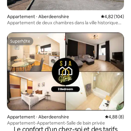
Appartement ⋅ Aberdeenshire
Évaluation moy
4,82 (104)
Appartement de deux chambres dans la ville historique
de Peterhead
Superhôte
Superhôte
Appartement ⋅ Aberdeenshire
Évaluation m
4,88 (8)
Appartement-Appartement-Salle de bain privée
Le confort d'un chez-soi et des tarifs