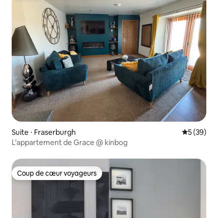
Suite ⋅ Fraserburgh
Évaluation
5 (39)
L'appartement de Grace @ kinbog
Coup de cœur voyageurs
Coup de cœur voyageurs