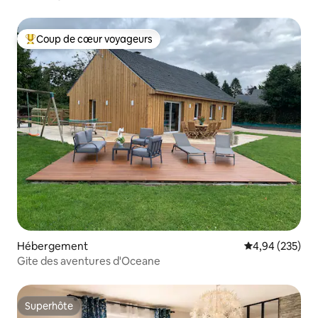
Coup de cœur voyageurs
Coups de cœur voyageurs les plus appréciés
Hébergement
Évaluation moy
4,94 (235)
Gite des aventures d'Oceane
Superhôte
Superhôte