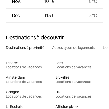
Nov.
101 €
8 °C
Déc.
115 €
5 °C
Destinations à découvrir
Destinations à proximité
Autres types de logements
Lie
Londres
Paris
Locations de vacances
Locations de vacances
Amsterdam
Bruxelles
Locations de vacances
Locations de vacances
Cologne
Lille
Locations de vacances
Locations de vacances
La Rochelle
Afficher plus