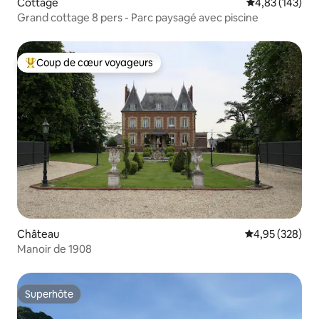
Cottage
Évaluation moy
4,83 (143)
Grand cottage 8 pers - Parc paysagé avec piscine
Coup de cœur voyageurs
Coups de cœur voyageurs les plus appréciés
Château
Évaluation moy
4,95 (328)
Manoir de 1908
Superhôte
Superhôte