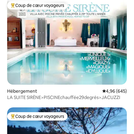
Coup de cœur voyageurs
Coups de cœur voyageurs les plus appréciés
Hébergement
Évaluation moy
4,96 (645)
LA SUITE SIRÈNE>PISCINEchauffée29degrés>JACUZZI
Coup de cœur voyageurs
Coups de cœur voyageurs les plus appréciés