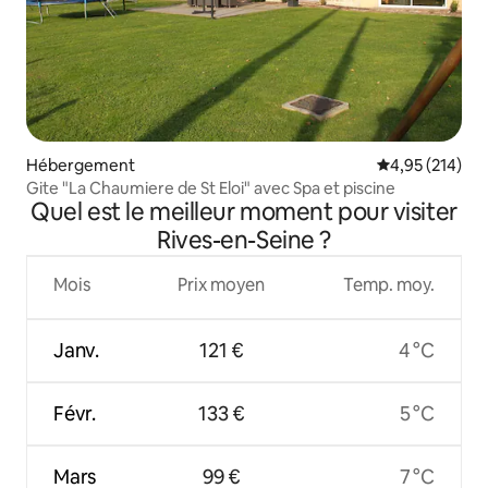
Hébergement
Évaluation moy
4,95 (214)
Gite "La Chaumiere de St Eloi" avec Spa et piscine
Quel est le meilleur moment pour visiter
Rives-en-Seine ?
Mois
Prix moyen
Temp. moy.
Janv.
121 €
4 °C
Févr.
133 €
5 °C
Mars
99 €
7 °C