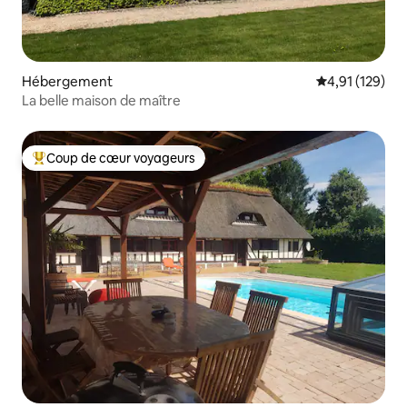
Hébergement
Évaluation moy
4,91 (129)
La belle maison de maître
Coup de cœur voyageurs
Coups de cœur voyageurs les plus appréciés