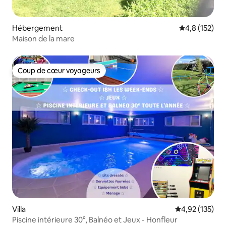
Hébergement
Évaluation mo
4,8 (152)
Maison de la mare
Coup de cœur voyageurs
Coup de cœur voyageurs
Villa
Évaluation moy
4,92 (135)
Piscine intérieure 30°, Balnéo et Jeux - Honfleur