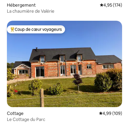
Hébergement
Évaluation moy
4,95 (174)
La chaumière de Valérie
Coup de cœur voyageurs
Coups de cœur voyageurs les plus appréciés
Cottage
Évaluation moy
4,99 (109)
Le Cottage du Parc