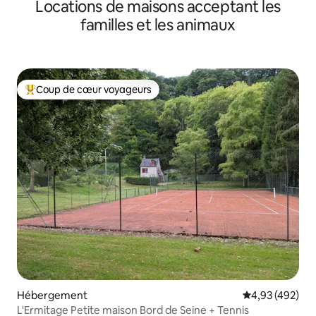
Locations de maisons acceptant les
familles et les animaux
Coup de cœur voyageurs
Coups de cœur voyageurs les plus appréciés
Hébergement
Évaluation moy
4,93 (492)
L'Ermitage Petite maison Bord de Seine + Tennis