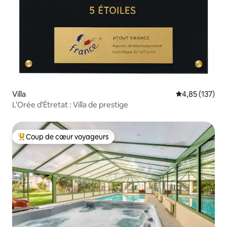
Villa
Évaluation moy
4,85 (137)
L'Orée d'Étretat : Villa de prestige
Coup de cœur voyageurs
Coups de cœur voyageurs les plus appréciés