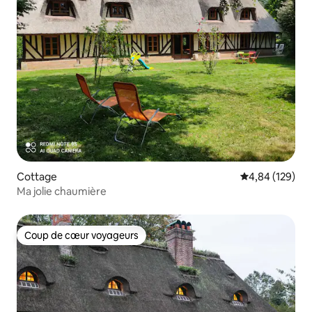
Cottage
Évaluation moy
4,84 (129)
Ma jolie chaumière
Coup de cœur voyageurs
Coup de cœur voyageurs