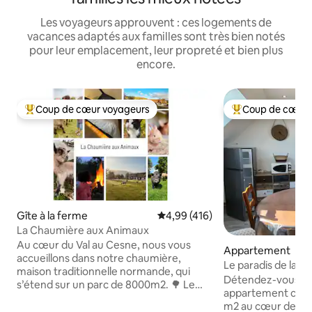
Les voyageurs approuvent : ces logements de
vacances adaptés aux familles sont très bien notés
pour leur emplacement, leur propreté et bien plus
encore.
Coup de cœur voyageurs
Coup de cœur 
Coups de cœur voyageurs les plus appréciés
Coups de cœur vo
Gîte à la ferme
Évaluation moyenne sur la base 
4,99 (416)
La Chaumière aux Animaux
Au cœur du Val au Cesne, nous vous
Appartement
accueillons dans notre chaumière,
Le paradis de la Se
maison traditionnelle normande, qui
Détendez-vous da
s’étend sur un parc de 8000m2. 🌳 Le
appartement calme 
gîte est attenant à notre maison. 🏠 Les
m2 au cœur de la campagne et du parc
plus✨ : ➡️Parc arboré dans lequel vivent