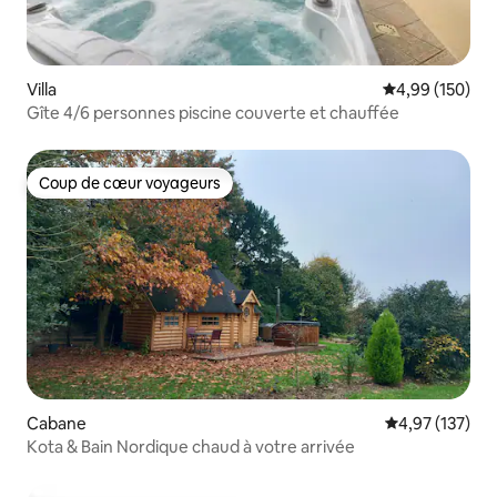
Villa
Évaluation moy
4,99 (150)
Gîte 4/6 personnes piscine couverte et chauffée
Coup de cœur voyageurs
Coup de cœur voyageurs
Cabane
Évaluation moy
4,97 (137)
Kota & Bain Nordique chaud à votre arrivée