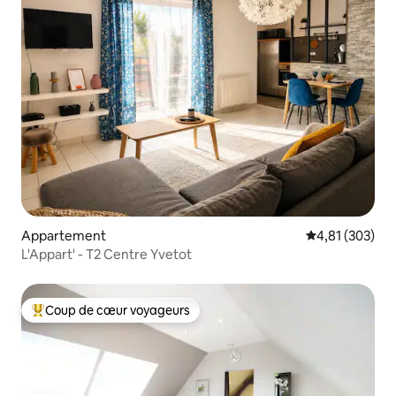
Appartement
Évaluation moy
4,81 (303)
L'Appart' - T2 Centre Yvetot
Coup de cœur voyageurs
Coups de cœur voyageurs les plus appréciés