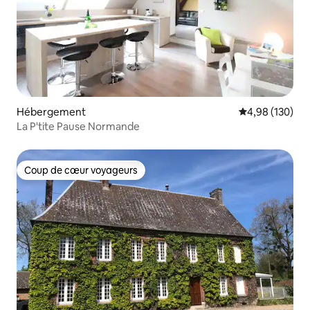
Hébergement
Évaluation moy
4,98 (130)
La P'tite Pause Normande
Coup de cœur voyageurs
Coup de cœur voyageurs