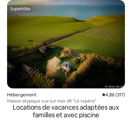
Superhôte
Superhôte
Hébergement
Évaluation moy
4,86 (317)
Maison atypique vue sur mer dit "Le repère"
Locations de vacances adaptées aux
familles et avec piscine