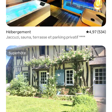
Hébergement
Évaluation moy
4,97 (534)
Jaccuzi, sauna, terrasse et parking privatif ****
Superhôte
Superhôte