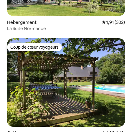
Hébergement
Évaluation moy
4,91 (302)
La Suite Normande
Coup de cœur voyageurs
Coup de cœur voyageurs