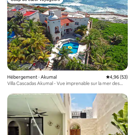
Coup de cœur voyageurs
Hébergement ⋅ Akumal
Évaluation mo
4,96 (53)
Villa Cascadas Akumal - Vue imprenable sur la mer des
Caraïbes