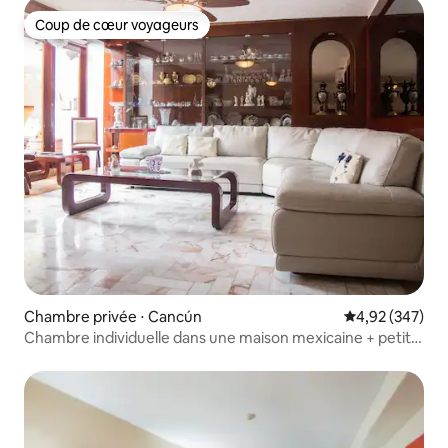
Coup de cœur voyageurs
Coup de cœur voyageurs
Chambre privée ⋅ Cancún
Évaluation moy
4,92 (347)
Chambre individuelle dans une maison mexicaine + petit-
déjeuner et piscine