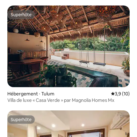
Superhôte
Superhôte
Hébergement ⋅ Tulum
Évaluation m
3,9 (10)
Villa de luxe « Casa Verde » par Magnolia Homes Mx
Superhôte
Superhôte