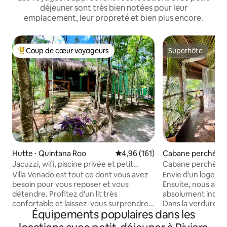
déjeuner sont très bien notées pour leur
emplacement, leur propreté et bien plus encore.
Coup de cœur voyageurs
Superhôte
Coups de cœur voyageurs les plus appréciés
Superhôte
Hutte ⋅ Quintana Roo
Évaluation moyenne sur la base 
4,96 (161)
Cabane perchée ⋅ 
ario
Jacuzzi, wifi, piscine privée et petit
Cabane perchée et
déjeuner
Doux rêves de jun
Villa Venado est tout ce dont vous avez
Envie d'un logemen
besoin pour vous reposer et vous
Ensuite, nous avo
détendre. Profitez d'un lit très
absolument incroy
confortable et laissez-vous surprendre
Dans la verdure lu
Équipements populaires dans les
par la superbe salle de bain, conçue pour
jungle attend un j
se connecter avec la nature. Laissez
découvrir, avec un 