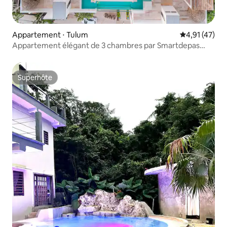
Appartement ⋅ Tulum
Évaluation mo
4,91 (47)
Appartement élégant de 3 chambres par Smartdepas
Tulum
Superhôte
Superhôte