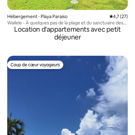
Hébergement ⋅ Playa Paraiso
Évaluation m
4,7 (27)
Wailele - À quelques pas de la plage et du sanctuaire des
Location d'appartements avec petit
tortues
déjeuner
Coup de cœur voyageurs
Coup de cœur voyageurs