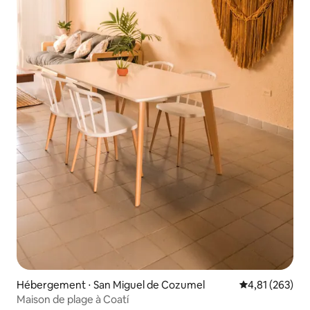
Hébergement ⋅ San Miguel de Cozumel
Évaluation moy
4,81 (263)
Maison de plage à Coatí