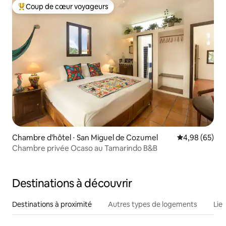
Coup de cœur voyageurs
Coups de cœur voyageurs les plus appréciés
Chambre d'hôtel ⋅ San Miguel de Cozumel
Évaluation mo
4,98 (65)
Chambre privée Ocaso au Tamarindo B&B
Destinations à découvrir
Destinations à proximité
Autres types de logements
Lie