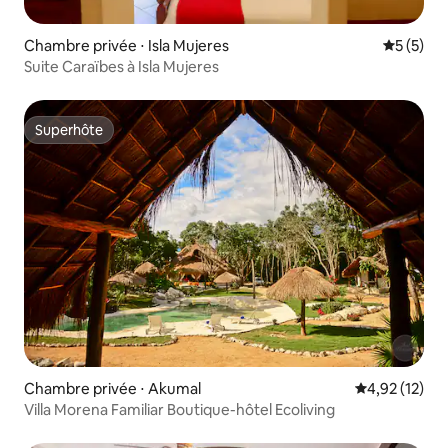
Chambre privée ⋅ Isla Mujeres
Évaluatio
5 (5)
Suite Caraïbes à Isla Mujeres
Superhôte
Superhôte
Chambre privée ⋅ Akumal
Évaluation mo
4,92 (12)
Villa Morena Familiar Boutique-hôtel Ecoliving