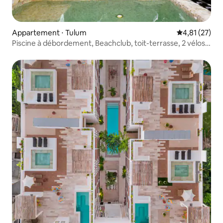
Appartement ⋅ Tulum
Évaluation mo
4,81 (27)
Piscine à débordement, Beachclub, toit-terrasse, 2 vélos*,
700 m²