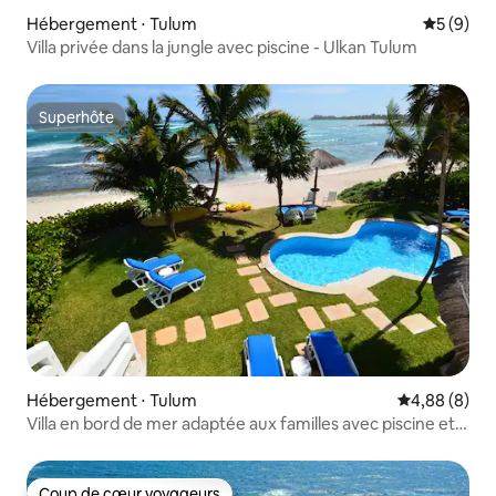
Hébergement ⋅ Tulum
Évaluatio
5 (9)
Villa privée dans la jungle avec piscine - Ulkan Tulum
Superhôte
Superhôte
Hébergement ⋅ Tulum
Évaluation m
4,88 (8)
Villa en bord de mer adaptée aux familles avec piscine et
kayaks !
Coup de cœur voyageurs