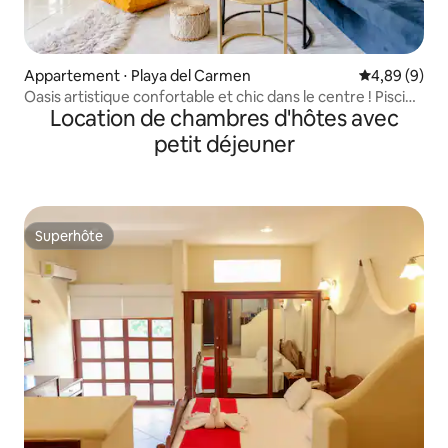
Appartement ⋅ Playa del Carmen
Évaluation m
4,89 (9)
Oasis artistique confortable et chic dans le centre ! Piscine
Location de chambres d'hôtes avec
+ plage 2 chambres/2 salles de bain
petit déjeuner
Superhôte
Superhôte