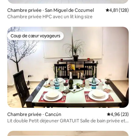
Chambre privée ⋅ San Miguel de Cozumel
Évaluation moy
4,81 (128)
Chambre privée HPC avec un lit king size
Coup de cœur voyageurs
Coup de cœur voyageurs
Chambre privée ⋅ Cancún
Évaluation mo
4,96 (23)
Lit double Petit déjeuner GRATUIT Salle de bain privée et
piscine