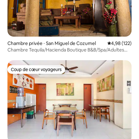
Chambre privée ⋅ San Miguel de Cozumel
Évaluation moy
4,98 (122)
Chambre Tequila/Hacienda Boutique B&B/Spa/Adultes
uniquement
Coup de cœur voyageurs
Coup de cœur voyageurs