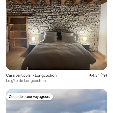
Casa particular ⋅ Longcochon
Évaluation mo
4,84 (19)
Le gîte de Longcochon
Coup de cœur voyageurs
Coup de cœur voyageurs