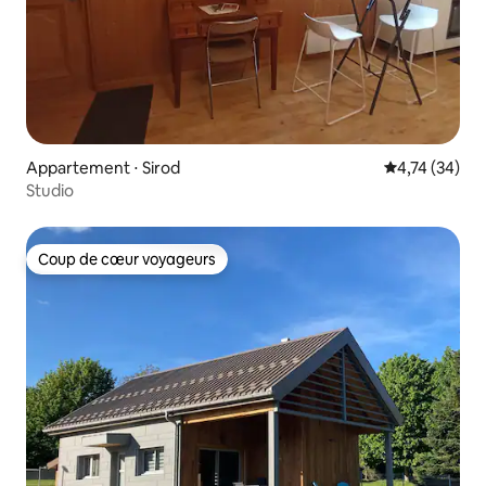
Appartement ⋅ Sirod
Évaluation mo
4,74 (34)
Studio
Coup de cœur voyageurs
Coup de cœur voyageurs