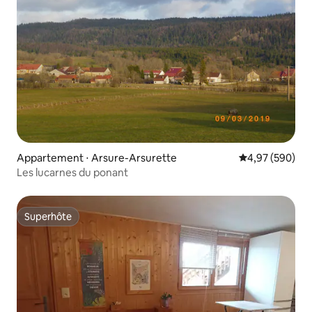
Appartement ⋅ Arsure-Arsurette
Évaluation moy
4,97 (590)
Les lucarnes du ponant
Superhôte
Superhôte