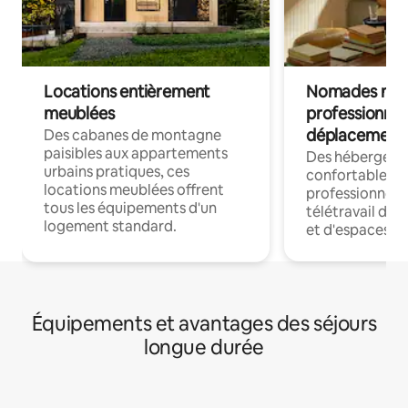
Locations entièrement
Nomades num
meublées
professionnel
déplacement
Des cabanes de montagne
paisibles aux appartements
Des hébergem
urbains pratiques, ces
confortables p
locations meublées offrent
professionnels
tous les équipements d'un
télétravail dis
logement standard.
et d'espaces de
Équipements et avantages des séjours
longue durée