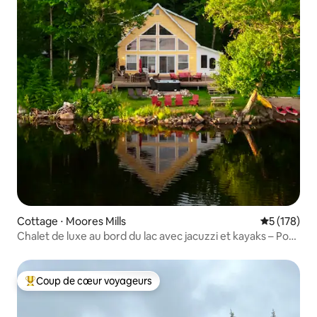
Cottage ⋅ Moores Mills
Évaluation 
5 (178)
Chalet de luxe au bord du lac avec jacuzzi et kayaks – Pour
6 personnes
Coup de cœur voyageurs
Coups de cœur voyageurs les plus appréciés