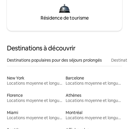
Résidence de tourisme
Destinations à découvrir
Destinations populaires pour des séjours prolongés
Destinati
New York
Barcelone
Locations moyenne et longue durée
Locations moyenne et longue durée
Florence
Athènes
Locations moyenne et longue durée
Locations moyenne et longue durée
Miami
Montréal
Locations moyenne et longue durée
Locations moyenne et longue durée