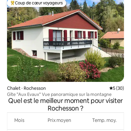
Coup de cœur voyageurs
Coups de cœur voyageurs les plus appréciés
Chalet ⋅ Rochesson
Évaluation
5 (30)
Gîte "Aux Evaux" Vue panoramique sur la montagne
Quel est le meilleur moment pour visiter
Rochesson ?
Mois
Prix moyen
Temp. moy.