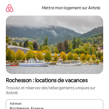
Aller
directement
Mettre mon logement sur Airbnb
au
contenu
Rochesson : locations de vacances
Trouvez et réservez des hébergements uniques sur
Airbnb
Adresse
Lorsque les résultats s'affichent, utilisez les flèches vers le hau