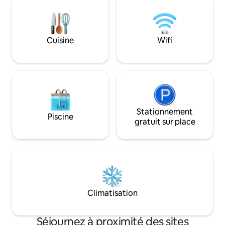
Hautes-Vosges. Tr
barbecue, tables et chaises. Le
vue panoramique Suite exclusivement
logement contient 3 chambres avec lits
réservée aux adul
doubles (draps fournis mais pas les
serviettes de toilettes.)
Cuisine
Wifi
Stationnement
Piscine
gratuit sur place
Climatisation
Séjournez à proximité des sites