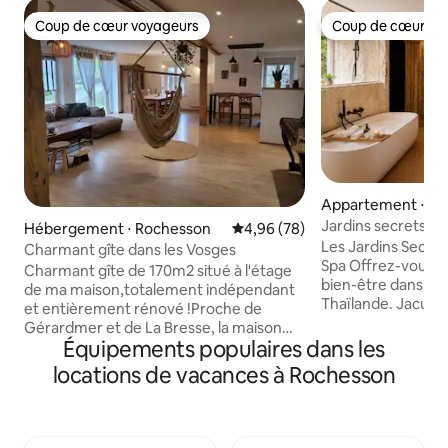
Coup de cœur voyageurs
Coup de cœur vo
Coup de cœur voyageurs
Coup de cœur vo
Appartement ⋅ La
Jardins secrets de
Hébergement ⋅ Rochesson
Évaluation moyenne sur la base
4,96 (78)
jacuzzi pour 2
Les Jardins Secret
Charmant gîte dans les Vosges
Spa Offrez-vous une parenthèse de
Charmant gîte de 170m2 situé à l'étage
bien-être dans cett
de ma maison,totalement indépendant
Thaïlande. Jacuzzi privatif, sauna privatif,
et entièrement rénové !Proche de
home cinéma immer
Gérardmer et de La Bresse, la maison
180x200, coin sal
Équipements populaires dans les
est située dans le joli village de
cuisine équipée, 
Rochesson, entourée de sentier de
locations de vacances à Rochesson
lumière tamisée c
randonnée,y compris au départ de la
cocon pour les amoureux.
maison! Le jardin est mis à disposition de
offre une vue pa
manière partagée lorsque le temps le
spectaculaire sur L
permets avec salon de jardin, hamacs,