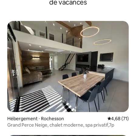
de vacances
Hébergement ⋅ Rochesson
Évaluation mo
4,68 (71)
Grand Perce Neige, chalet moderne, spa privatif,7p