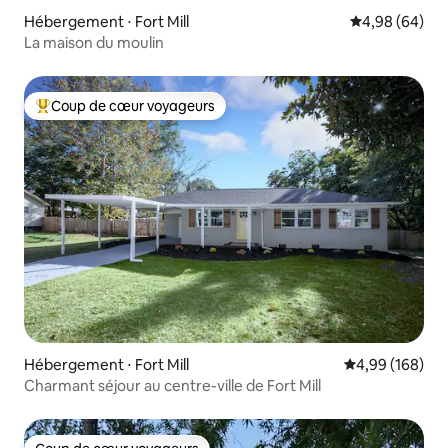
Hébergement ⋅ Fort Mill
Évaluation mo
4,98 (64)
La maison du moulin
Coup de cœur voyageurs
Coups de cœur voyageurs les plus appréciés
Hébergement ⋅ Fort Mill
Évaluation moy
4,99 (168)
Charmant séjour au centre-ville de Fort Mill