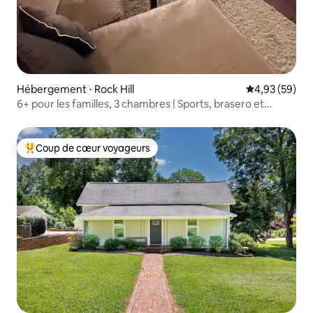
Hébergement ⋅ Rock Hill
Évaluation mo
4,93 (59)
6+ pour les familles, 3 chambres | Sports, brasero et
porche
Coup de cœur voyageurs
Coups de cœur voyageurs les plus appréciés