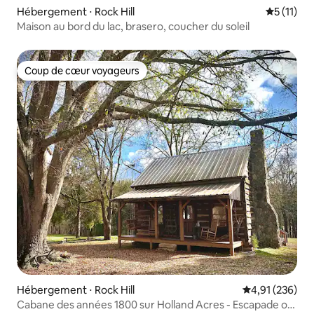
Hébergement ⋅ Rock Hill
Évaluatio
5 (11)
Maison au bord du lac, brasero, coucher du soleil
Coup de cœur voyageurs
Coup de cœur voyageurs
Hébergement ⋅ Rock Hill
Évaluation moy
4,91 (236)
Cabane des années 1800 sur Holland Acres - Escapade ou