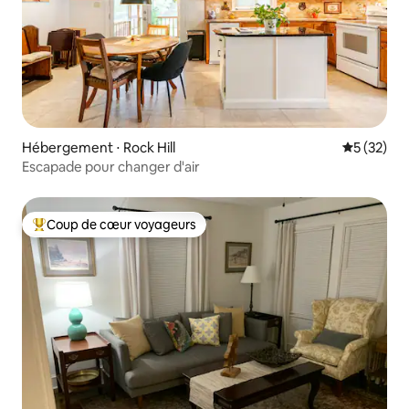
Hébergement ⋅ Rock Hill
Évaluation
5 (32)
Escapade pour changer d'air
Coup de cœur voyageurs
Coups de cœur voyageurs les plus appréciés