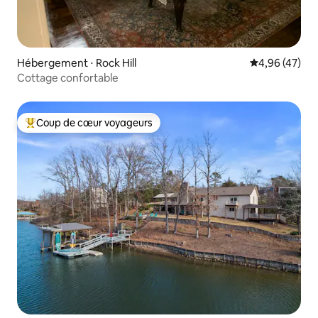
Hébergement ⋅ Rock Hill
Évaluation mo
4,96 (47)
Cottage confortable
Coup de cœur voyageurs
Coups de cœur voyageurs les plus appréciés