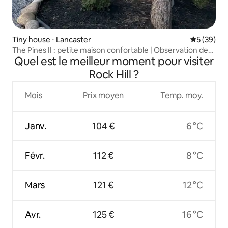
Tiny house ⋅ Lancaster
Évaluation
5 (39)
The Pines II : petite maison confortable | Observation des
Quel est le meilleur moment pour visiter
étoiles
Rock Hill ?
Mois
Prix moyen
Temp. moy.
Janv.
104 €
6 °C
Févr.
112 €
8 °C
Mars
121 €
12 °C
Avr.
125 €
16 °C