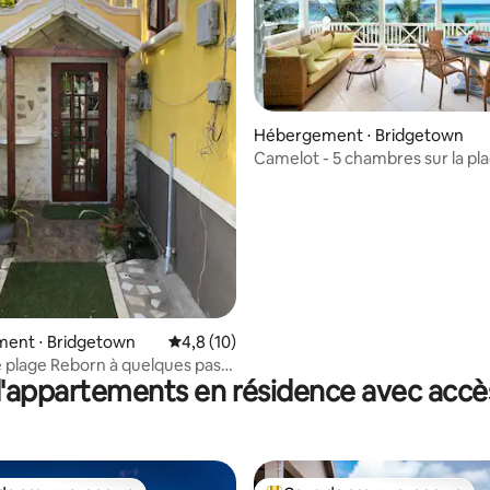
Hébergement ⋅ Bridgetown
Camelot - 5 chambres sur la pla
 la base de 53 commentaires : 4,98 sur 5
ent ⋅ Bridgetown
Évaluation moyenne sur la base de 10 comm
4,8 (10)
 plage Reborn à quelques pas
'appartements en résidence avec accès
e