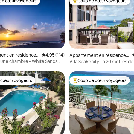
de cœur voyageurs
Coup de cœur voyageurs
 cœur voyageurs les plus appréciés
Coups de cœur voyageurs les p
 la base de 70 commentaires : 4,87 sur 5
ent en résidence ⋅
Évaluation moyenne sur la base de 114 comme
4,95 (114)
Appartement en résidence ⋅
É
Fitts Village
 une chambre - White Sands
Villa SeaRenity - à 20 mètres de
ndos
 cœur voyageurs
Coup de cœur voyageurs
 cœur voyageurs
Coups de cœur voyageurs les p