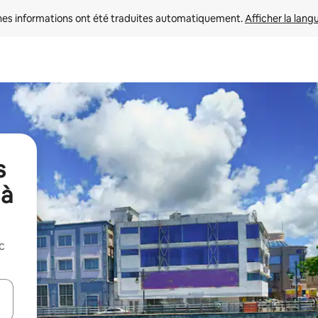
nes informations ont été traduites automatiquement. 
Afficher la lang
s
 à
c
hes vers le haut et vers le bas pour les parcourir ou en appuyant et en fai