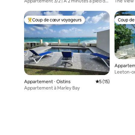
Appartement 3/2 | À 2 minutes à pied de
The View 
la plage
Coup de cœur voyageurs
Coup de
Coups de cœur voyageurs les plus appréciés
Coup de
Apparteme
Leeton-on
Appartement ⋅ Oistins
Évaluation moyenne
5 (15)
Appartement à Marley Bay