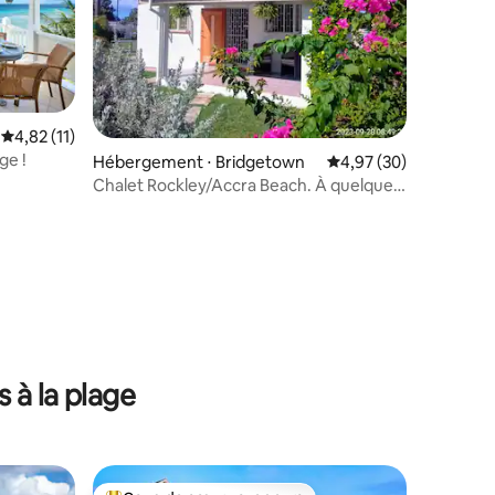
Évaluation moyenne sur la base de 11 commentaires : 4,82 sur 5
4,82 (11)
ge !
Hébergement ⋅ Bridgetown
Évaluation moyenne su
4,97 (30)
Chalet Rockley/Accra Beach. À quelques
pas de tout !
entaires : 4,8 sur 5
 à la plage