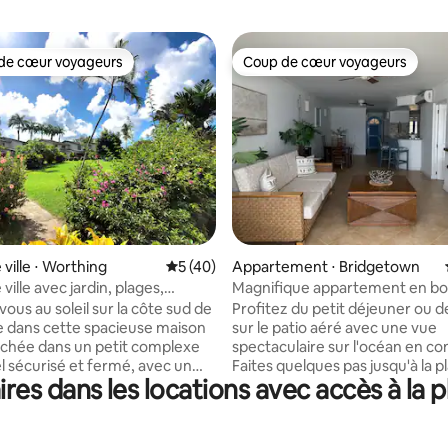
de cœur voyageurs
Coup de cœur voyageurs
 cœur voyageurs les plus appréciés
Coup de cœur voyageurs
r la base de 130 commentaires : 4,9 sur 5
ville ⋅ Worthing
Évaluation moyenne sur la base de 40 co
5 (40)
Appartement ⋅ Bridgetown
ville avec jardin, plages,
Magnifique appartement en bo
ts, boutiques, promenade
vous au soleil sur la côte sud de
Profitez du petit déjeuner ou d
e dans cette spacieuse maison
sur le patio aéré avec une vue
 Nichée dans un petit complexe
spectaculaire sur l'océan en co
el sécurisé et fermé, avec un
Faites quelques pas jusqu'à la pl
es dans les locations avec accès à la 
uriant et principalement des
promenade. Ou si vous préfére
de longue durée. • À
détendez-vous au bord de la pi
s à pied des plages de Worthing
communautaire avec une bois
y, de la promenade, des cafés
fraîche. Ce magnifique appartement de