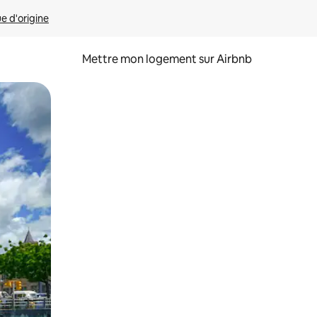
ue d'origine
Mettre mon logement sur Airbnb
sant glisser.