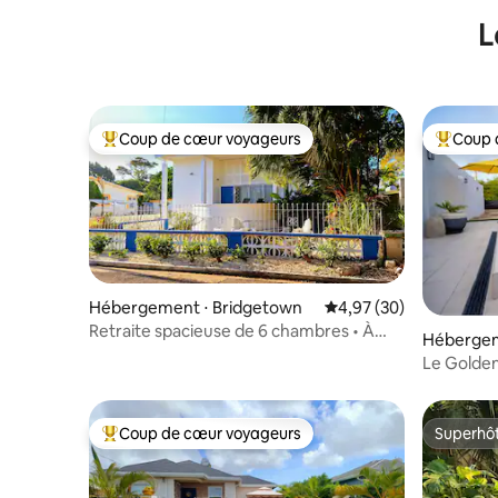
L
Coup de cœur voyageurs
Coup 
Coups de cœur voyageurs les plus appréciés
Coups de
Hébergement ⋅ Bridgetown
Évaluation moyenne sur
4,97 (30)
Retraite spacieuse de 6 chambres • À
Hébergeme
3 min à pied de la plage
Le Golden
Coup de cœur voyageurs
Superhô
Coups de cœur voyageurs les plus appréciés
Superhô