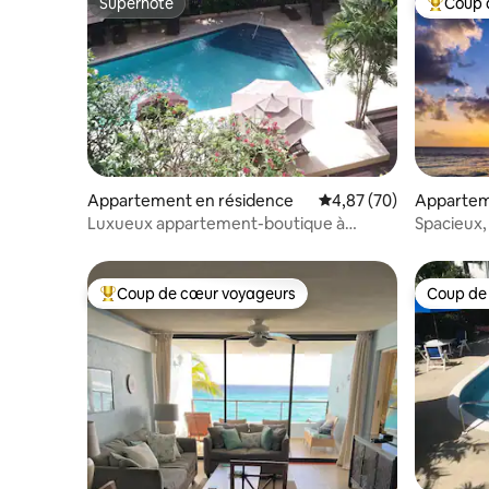
Superhôte
Coup 
Superhôte
Coups de
Appartement en résidence
Évaluation moyenne sur
4,87 (70)
Appartem
Oistins
Luxueux appartement-boutique à
Spacieux,
Brownes, 1 lit, 1 salle de bain
Beach Co
Coup de cœur voyageurs
Coup de
Coups de cœur voyageurs les plus appréciés
Coup de