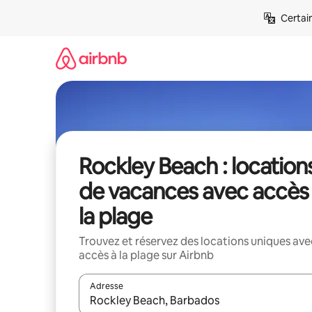
Aller
Certai
directement
au
contenu
Rockley Beach : location
de vacances avec accès
la plage
Trouvez et réservez des locations uniques ave
accès à la plage sur Airbnb
Adresse
Lorsque les résultats s'affichent, utilisez les flèc