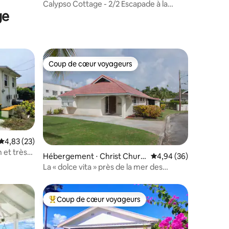
Calypso Cottage - 2/2 Escapade à la
ge
plage
Coup de cœur voyageurs
Coup de cœur voyageurs
Évaluation moyenne sur la base de 23 commentaires : 4,83 sur 5
4,83 (23)
 et très
taires : 4,98 sur 5
Hébergement ⋅ Christ Churc
Évaluation moyenne su
4,94 (36)
h
La « dolce vita » près de la mer des
Caraïbes
Coup de cœur voyageurs
Coups de cœur voyageurs les plus appréciés