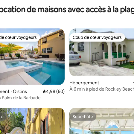
ocation de maisons avec accès à la pla
de cœur voyageurs
Coup de cœur voyageurs
 cœur voyageurs les plus appréciés
Coup de cœur voyageurs
 la base de 30 commentaires : 4,97 sur 5
Hébergement
À 6 min à pied de Rockley Beach
nt ⋅ Oistins
Évaluation moyenne sur la base de 60 commen
4,98 (60)
bien situé
 Palm de la Barbade
te
Superhôte
te
Superhôte