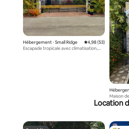
Hébergement ⋅ Small Ridge
Évaluation moyenne sur
4,98 (53)
Escapade tropicale avec climatisation,
jacuzzi et séjour détente
Hébergem
Maison de
Location d
de la plag