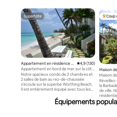
Superhôte
Coup 
Superhôte
Coups de
Appartement en résidence ⋅
Évaluation moyenne su
4,9 (130)
Bridgetown
Appartement en bord de mer sur la côte
Maison de 
sud de la Barbade ! !
Notre spacieux condo de 2 chambres et
Maison de 
2 salles de bain au rez-de-chaussée
restauran
Réveillez-
s'écoule sur la superbe Worthing Beach.
la Barbad
Il est entièrement équipé avec tous les
de ville.
draps et serviettes de plage, une suite
résidenti
complète d'appareils de cuisine et
Équipements populair
jardin lux
d'ustensiles. Les chambres disposent
résidents 
toutes deux d'une climatisation, d'une
10 minute
bonne connexion Wi-Fi, d'une télévision
et Rockle