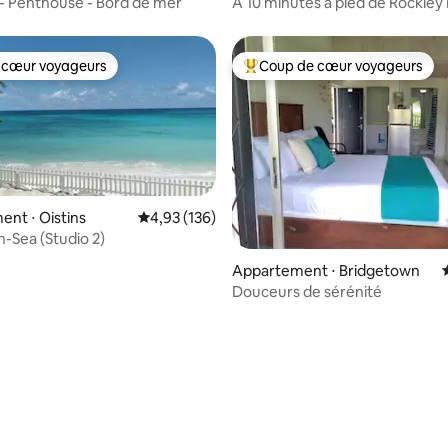
- Penthouse - Bord de mer
À 10 minutes à pied de Rockley
véranda privée
 cœur voyageurs
Coup de cœur voyageurs
 cœur voyageurs
Coups de cœur voyageurs les p
nt ⋅ Oistins
Évaluation moyenne sur la base de 136 comme
4,93 (136)
-Sea (Studio 2)
 sur la base de 15 commentaires : 5 sur 5
Appartement ⋅ Bridgetown
Douceurs de sérénité