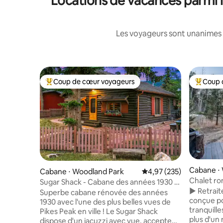
Locations de vacances parmi 
Les voyageurs sont unanimes 
Coup de cœur voyageurs
Coup 
Coups de cœur voyageurs les plus appréciés
Coups de
Cabane ⋅
Cabane ⋅ Woodland Park
Évaluation moyenne sur 
4,97 (235)
Chalet ro
Sugar Shack - Cabane des années 1930 -
bois*Obse
► Retrait
Centre-ville, chiens bienvenus
Superbe cabane rénovée des années
conçue po
1930 avec l'une des plus belles vues de
tranquille
Pikes Peak en ville ! Le Sugar Shack
plus d'un 
dispose d'un jacuzzi avec vue, accepte