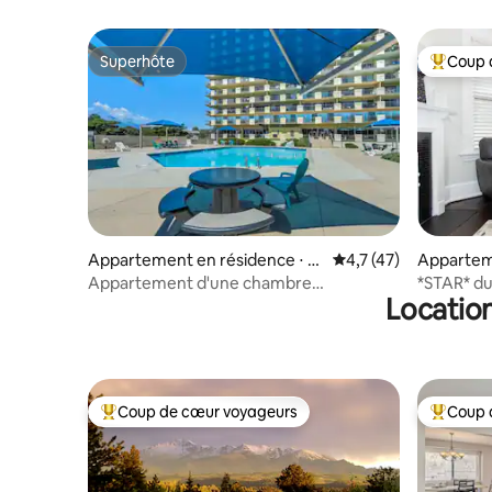
Superhôte
Coup 
Superhôte
Coups de
Appartement en résidence ⋅ C
Évaluation moyenne s
4,7 (47)
Appartem
olorado Springs
⋅ Colorad
Appartement d'une chambre
*STAR* du
Location
impeccable avec lit « king size »
boutiques
Coup de cœur voyageurs
Coup 
Coups de cœur voyageurs les plus appréciés
Coups de