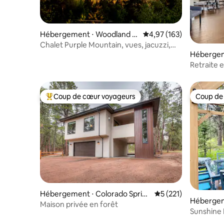
Hébergement ⋅ Woodland P
Évaluation moyenne sur
4,97 (163)
ark
Chalet Purple Mountain, vues, jacuzzi,
Hébergem
salle de jeux
ark
Retraite 
montagn
Coup de cœur voyageurs
Coup de
Coups de cœur voyageurs les plus appréciés
Coup de
Hébergement ⋅ Colorado Sprin
Évaluation moyenne 
5 (221)
Hébergem
gs
Maison privée en forêt
ark
Sunshine 
Colorado 