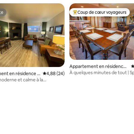
te
Coup de cœur voyageurs
te
Coups de cœur voyageurs les p
Appartement en résidence ⋅
É
Colorado Springs
À quelques minutes de tout | Spa 
ent en résidence ⋅
Évaluation moyenne sur la base de 24 commen
4,88 (24)
Vues | King
Springs
moderne et calme à la
 proche de tout !