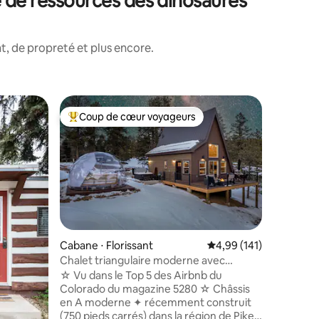
 de ressources des dinosaures
, de propreté et plus encore.
Cabane ⋅
Coup de cœur voyageurs
Coup de
Coups de cœur voyageurs les plus appréciés
Coup de
Chalet e
jacuzzi, 3
Détendez
micro-mai
2 hectare
escapade
en famille. • Spa • Capa
d'héberg
Baril • Foyer électrique et foyer extérieur
au propa
taires : 4,98 sur 5
Cabane ⋅ Florissant
Évaluation moyenne sur
4,99 (141)
équipé • 
Chalet triangulaire moderne avec
de l'entr
jacuzzi + dôme pour observer les étoiles
☆ Vu dans le Top 5 des Airbnb du
Sanctuary
Colorado du magazine 5280 ☆ Châssis
des Vent
en A moderne ✦ récemment construit
of the Go
(750 pieds carrés) dans la région de Pikes
Creek • 