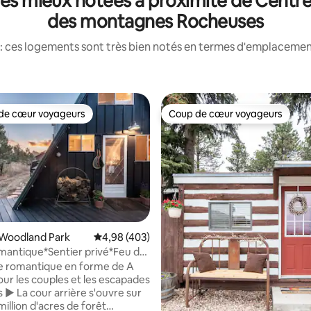
les mieux notées à proximité de Centre
des montagnes Rocheuses
: ces logements sont très bien notés en termes d'emplacement
de cœur voyageurs
Coup de cœur voyageurs
 cœur voyageurs les plus appréciés
Coup de cœur voyageurs
 Woodland Park
Évaluation moyenne sur la base de 403 commen
4,98 (403)
la base de 235 commentaires : 4,97 sur 5
mantique*Sentier privé*Feu de
rvation des étoiles
e romantique en forme de A
ur les couples et les escapades
s ► La cour arrière s'ouvre sur
million d'acres de forêt