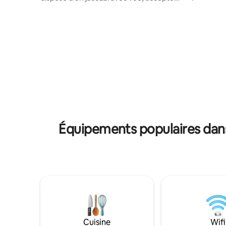
nationale
les chiens avec une cour arrière clôturée
un foyer 
et d'une table de baby-foot pour des
extérieur 
moments de détente. Il offre un charme
et des so
unique et est niché au cœur du centre-
soin par 
ville et situé à un pâté de maisons du
d'intérie
magnifique parc Memorial et de la rue
équipée p
principale. Marchez jusqu'aux
Matelas N
restaurants, à une brasserie et aux
biologiqu
magasins. Regardez la télévision sur une
Accès faci
télévision intelligente LED. Ou regardez
pêche à l
des événements sportifs en direct sur
promenad
Dish Satellite. Cuisine approvisionnée
location 
pour les repas faits maison.
Équipements populaires dans
Cuisine
Wifi