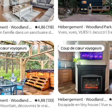
 la base de 163 commentaires : 4,97 sur 5
Hébergement ⋅ Woodland Park
ent ⋅ Woodland P
Évaluation moyenne sur la base de 118 comme
4,86 (118)
Vues, vues, VUES ! I Jacuzzi I 3 
en famille dans un sanctuaire de
paisibles
e
 cœur voyageurs
Coup de cœur voyageurs
 cœur voyageurs
Coup de cœur voyageurs
sur la base de 221 commentaires : 5 sur 5
Hébergement ⋅ Woodland P
É
ent ⋅ Woodland P
Évaluation moyenne sur la base de 133 comme
4,88 (133)
ark
Escapade en tiny house | Vue s
Mountain, découvrez le vrai
Pikes Peak + accessible à pied
!