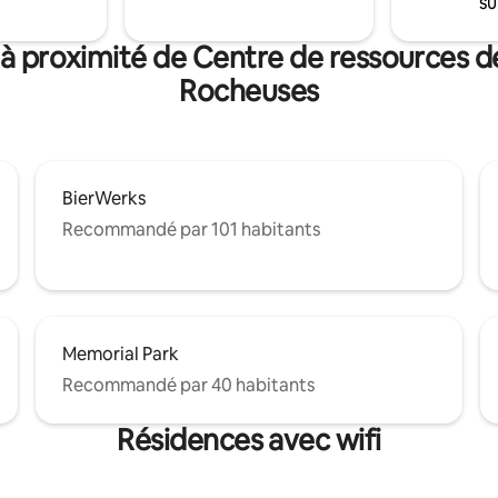
su
Street à Woodland Park. Permis n°
329434
s à proximité de Centre de ressources 
Rocheuses
BierWerks
Recommandé par 101 habitants
Memorial Park
Recommandé par 40 habitants
Résidences avec wifi