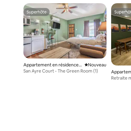
Superhôte
Superhô
Superhôte
Superhô
Appartement en résidence ⋅
Nouvel hébergement
Nouveau
Colorado Springs
San Ayre Court - The Green Room (1)
Appartem
Colorado 
Retraite 
montagne,