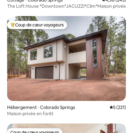
The Loft House *Downtown*JACUZZI*Clim*Maison privée
Coup de cœur voyageurs
Coups de cœur voyageurs les plus appréciés
Hébergement ⋅ Colorado Springs
Évaluation 
5 (221)
Maison privée en forêt
Coup de cœur voyageurs