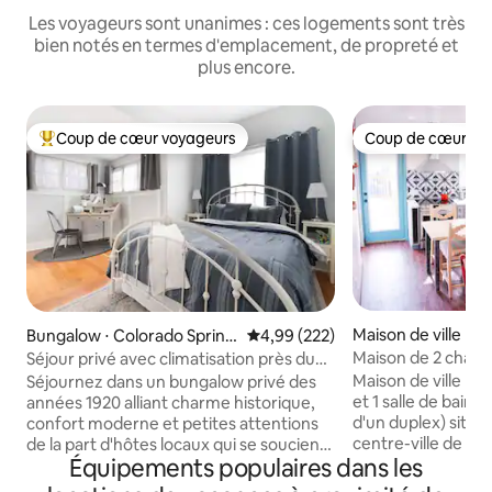
Les voyageurs sont unanimes : ces logements sont très
bien notés en termes d'emplacement, de propreté et
plus encore.
Coup de cœur voyageurs
Coup de cœur vo
Coups de cœur voyageurs les plus appréciés
Coup de cœur vo
Maison de ville ⋅ C
Bungalow ⋅ Colorado Spring
Évaluation moyenne sur la base 
4,99 (222)
prings
s
Maison de 2 cham
Séjour privé avec climatisation près du
centre-ville COS 
centre-ville et de l'hôpital Mem
Maison de ville r
Séjournez dans un bungalow privé des
et 1 salle de bain
années 1920 alliant charme historique,
d'un duplex) située
confort moderne et petites attentions
centre-ville de Co
de la part d'hôtes locaux qui se soucient
Équipements populaires dans les
proximité des co
de vous ! Profitez de parquets d'origine,
ville, des restaur
d'une cuisine entièrement équipée, du