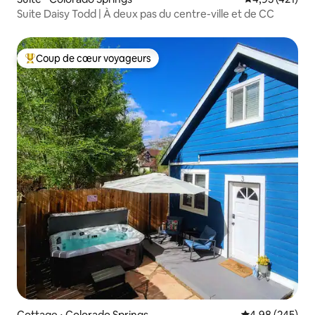
Suite Daisy Todd | À deux pas du centre-ville et de CC
Coup de cœur voyageurs
Coups de cœur voyageurs les plus appréciés
Cottage ⋅ Colorado Springs
Évaluation moy
4,98 (245)