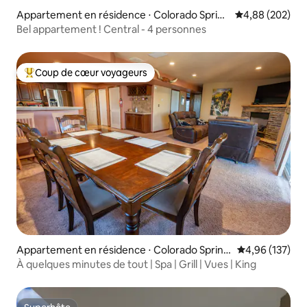
Appartement en résidence ⋅ Colorado Spring
Évaluation moy
4,88 (202)
s
Bel appartement ! Central - 4 personnes
Coup de cœur voyageurs
Coups de cœur voyageurs les plus appréciés
Appartement en résidence ⋅ Colorado Spring
Évaluation moy
4,96 (137)
s
À quelques minutes de tout | Spa | Grill | Vues | King