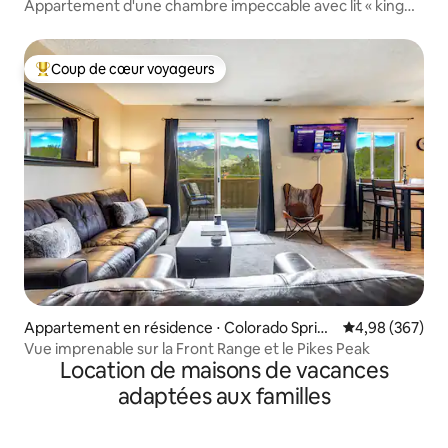
Appartement d'une chambre impeccable avec lit « king
size »
Coup de cœur voyageurs
Coups de cœur voyageurs les plus appréciés
Appartement en résidence ⋅ Colorado Spring
Évaluation moy
4,98 (367)
s
Vue imprenable sur la Front Range et le Pikes Peak
Location de maisons de vacances
adaptées aux familles