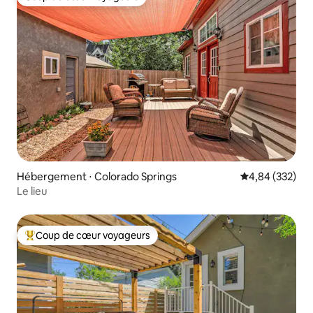
Coup de cœur voyageurs
Hébergement ⋅ Colorado Springs
Évaluation moy
4,84 (332)
Le lieu
Coup de cœur voyageurs
Coups de cœur voyageurs les plus appréciés