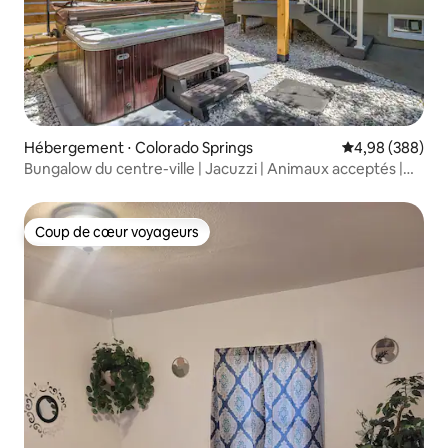
Hébergement ⋅ Colorado Springs
Évaluation moy
4,98 (388)
Bungalow du centre-ville | Jacuzzi | Animaux acceptés |
Patio
Coup de cœur voyageurs
Coup de cœur voyageurs