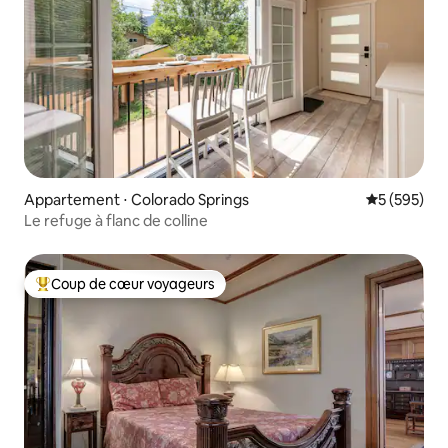
Appartement ⋅ Colorado Springs
Évaluation 
5 (595)
Le refuge à flanc de colline
Coup de cœur voyageurs
Coups de cœur voyageurs les plus appréciés