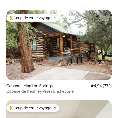
Coup de cœur voyageurs
Coups de cœur voyageurs les plus appréciés
Cabane ⋅ Manitou Springs
Évaluation moy
4,94 (772)
Cabane de Keithley Pines Bristlecone
Coup de cœur voyageurs
Coups de cœur voyageurs les plus appréciés