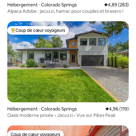
Hébergement ⋅ Colorado Springs
Évaluation moy
4,89 (283)
Alpaca Adobe : jacuzzi, hamac pour couples et brasero !
Coup de cœur voyageurs
Coups de cœur voyageurs les plus appréciés
Hébergement ⋅ Colorado Springs
Évaluation moy
4,96 (119)
Oasis moderne privée • Jacuzzi • Vue sur Pikes Peak
Coup de cœur voyageurs