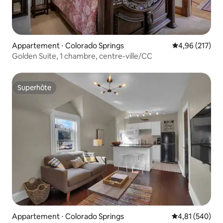
Appartement ⋅ Colorado Springs
Évaluation moy
4,96 (217)
Golden Suite, 1 chambre, centre-ville/CC
Superhôte
Superhôte
Appartement ⋅ Colorado Springs
Évaluation moy
4,81 (540)