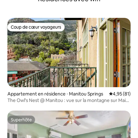
Coup de cœur voyageurs
Coup de cœur voyageurs
Appartement en résidence ⋅ Manitou Springs
Évaluation mo
4,95 (81)
The Owl's Nest @ Manitou : vue sur la montagne sur Main
Street
Superhôte
Superhôte