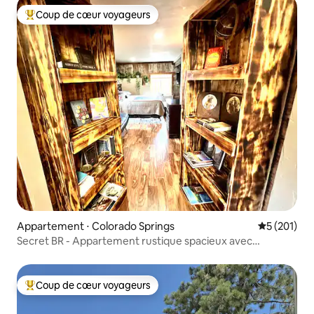
Coup de cœur voyageurs
Coups de cœur voyageurs les plus appréciés
Appartement ⋅ Colorado Springs
Évaluation 
5 (201)
Secret BR - Appartement rustique spacieux avec
bibliothèque
Coup de cœur voyageurs
Coups de cœur voyageurs les plus appréciés