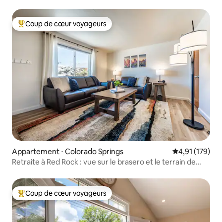
Coup de cœur voyageurs
Coups de cœur voyageurs les plus appréciés
Appartement ⋅ Colorado Springs
Évaluation moy
4,91 (179)
Retraite à Red Rock : vue sur le brasero et le terrain de
golf
Coup de cœur voyageurs
Coups de cœur voyageurs les plus appréciés