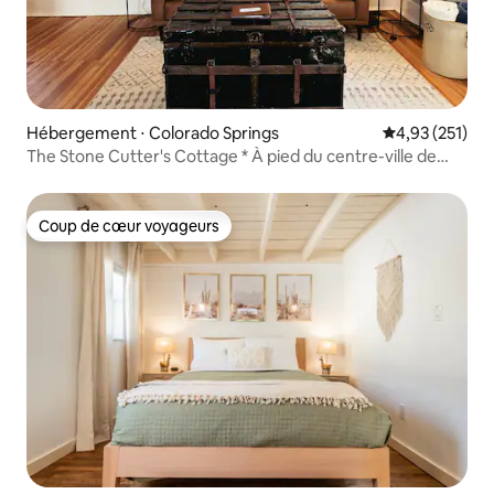
Hébergement ⋅ Colorado Springs
Évaluation moy
4,93 (251)
The Stone Cutter's Cottage * À pied du centre-ville de
Colorado Springs
Coup de cœur voyageurs
Coup de cœur voyageurs