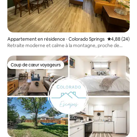
Appartement en résidence ⋅ Colorado Springs
Évaluation mo
4,88 (24)
Retraite moderne et calme à la montagne, proche de
tout !
Coup de cœur voyageurs
Coup de cœur voyageurs