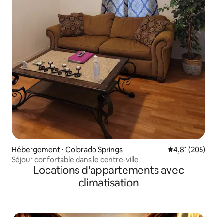
Hébergement ⋅ Colorado Springs
Évaluation moy
4,81 (205)
Séjour confortable dans le centre-ville
Locations d'appartements avec
climatisation