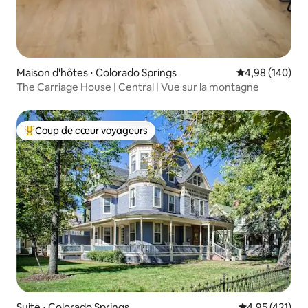
Maison d'hôtes ⋅ Colorado Springs
Évaluation moy
4,98 (140)
The Carriage House | Central | Vue sur la montagne
Coup de cœur voyageurs
Coups de cœur voyageurs les plus appréciés
Suite ⋅ Colorado Springs
Évaluation moy
4,95 (421)