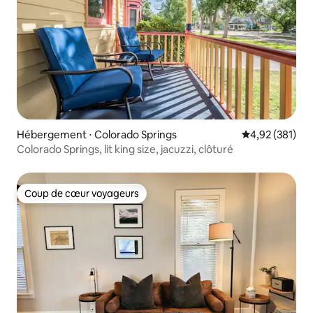
Hébergement ⋅ Colorado Springs
Évaluation moy
4,92 (381)
Colorado Springs, lit king size, jacuzzi, clôturé
Coup de cœur voyageurs
Coup de cœur voyageurs