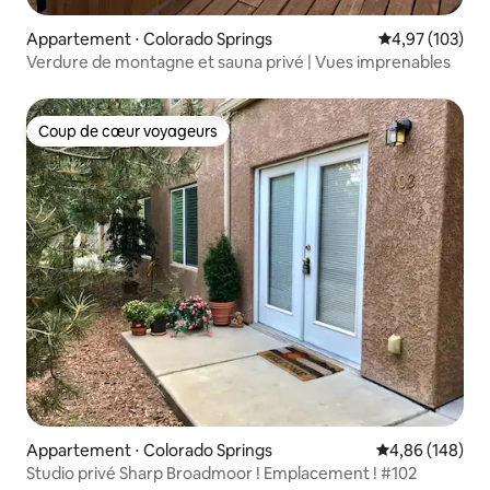
Appartement ⋅ Colorado Springs
Évaluation moy
4,97 (103)
Verdure de montagne et sauna privé | Vues imprenables
Coup de cœur voyageurs
Coup de cœur voyageurs
Appartement ⋅ Colorado Springs
Évaluation moy
4,86 (148)
Studio privé Sharp Broadmoor ! Emplacement ! #102