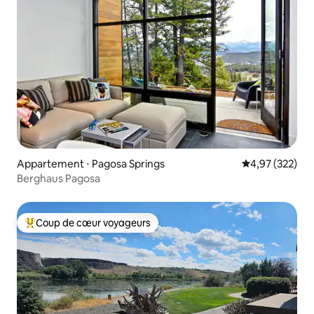
Appartement ⋅ Pagosa Springs
Évaluation moy
4,97 (322)
Berghaus Pagosa
Coup de cœur voyageurs
Coups de cœur voyageurs les plus appréciés