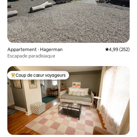
Appartement ⋅ Hagerman
Évaluation moy
4,99 (252)
Escapade paradisiaque
Coup de cœur voyageurs
Coups de cœur voyageurs les plus appréciés