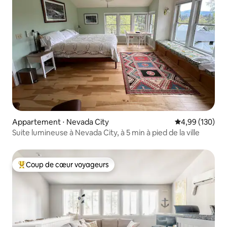
Appartement ⋅ Nevada City
Évaluation moy
4,99 (130)
Suite lumineuse à Nevada City, à 5 min à pied de la ville
Coup de cœur voyageurs
Coups de cœur voyageurs les plus appréciés