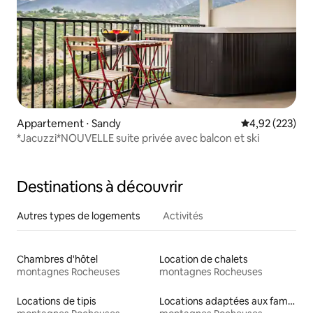
Appartement ⋅ Sandy
Évaluation moy
4,92 (223)
*Jacuzzi*NOUVELLE suite privée avec balcon et ski
Destinations à découvrir
Autres types de logements
Activités
Chambres d'hôtel
Location de chalets
montagnes Rocheuses
montagnes Rocheuses
Locations de tipis
Locations adaptées aux familles