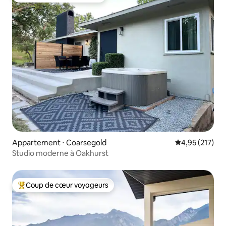
Appartement ⋅ Coarsegold
Évaluation moy
4,95 (217)
Studio moderne à Oakhurst
Coup de cœur voyageurs
Coups de cœur voyageurs les plus appréciés