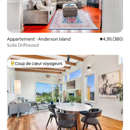
Appartement ⋅ Anderson Island
Évaluation moy
4,95 (380)
Suite Driftwood
Coup de cœur voyageurs
Coups de cœur voyageurs les plus appréciés