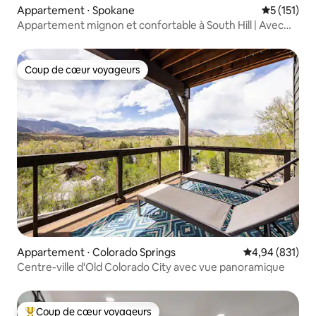
Appartement ⋅ Spokane
Évaluation 
5 (151)
Appartement mignon et confortable à South Hill | Avec
climatisation
Coup de cœur voyageurs
Coup de cœur voyageurs
Appartement ⋅ Colorado Springs
Évaluation moy
4,94 (831)
Centre-ville d'Old Colorado City avec vue panoramique
Coup de cœur voyageurs