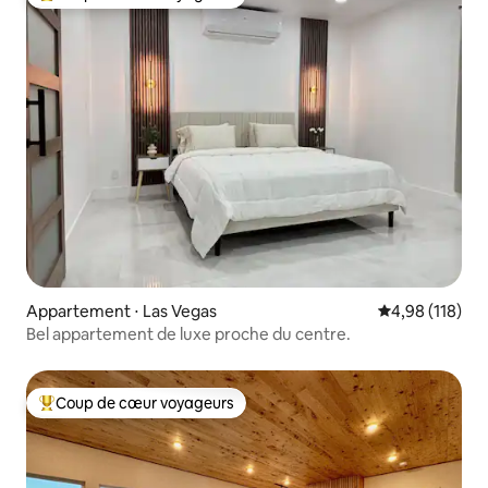
Coups de cœur voyageurs les plus appréciés
Appartement ⋅ Las Vegas
Évaluation moy
4,98 (118)
Bel appartement de luxe proche du centre.
Coup de cœur voyageurs
Coups de cœur voyageurs les plus appréciés