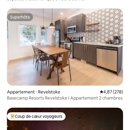
Superhôte
Superhôte
Appartement ⋅ Revelstoke
Évaluation moy
4,87 (278)
Basecamp Resorts Revelstoke I Appartement 2 chambres
Coup de cœur voyageurs
Coups de cœur voyageurs les plus appréciés