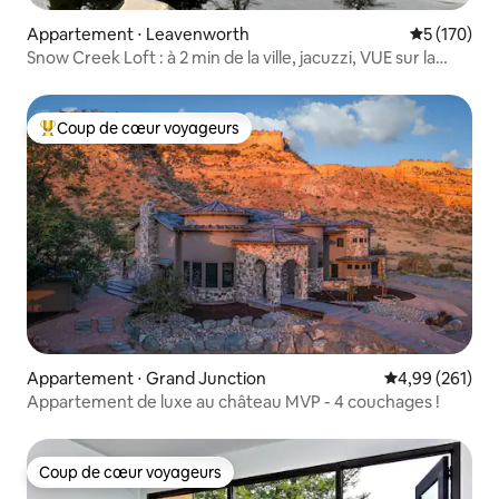
Appartement ⋅ Leavenworth
Évaluation 
5 (170)
Snow Creek Loft : à 2 min de la ville, jacuzzi, VUE sur la
montagne
Coup de cœur voyageurs
Coups de cœur voyageurs les plus appréciés
Appartement ⋅ Grand Junction
Évaluation moy
4,99 (261)
Appartement de luxe au château MVP - 4 couchages !
Coup de cœur voyageurs
Coup de cœur voyageurs