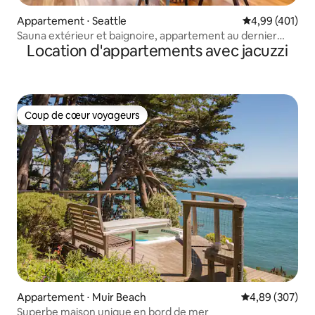
Appartement ⋅ Seattle
Évaluation moy
4,99 (401)
Sauna extérieur et baignoire, appartement au dernier
Location d'appartements avec jacuzzi
étage
Coup de cœur voyageurs
Coup de cœur voyageurs
Appartement ⋅ Muir Beach
Évaluation moy
4,89 (307)
Superbe maison unique en bord de mer