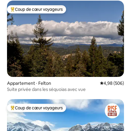
Coup de cœur voyageurs
Coups de cœur voyageurs les plus appréciés
Appartement ⋅ Felton
Évaluation moy
4,98 (506)
Suite privée dans les séquoias avec vue
Coup de cœur voyageurs
Coups de cœur voyageurs les plus appréciés