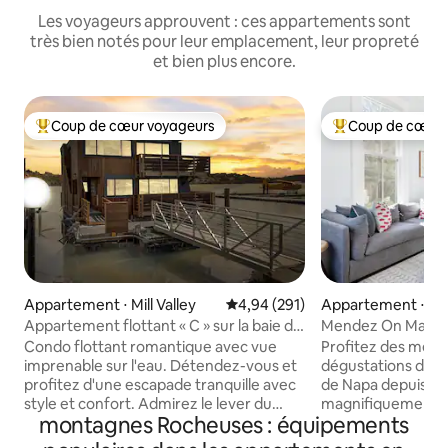
Les voyageurs approuvent : ces appartements sont
très bien notés pour leur emplacement, leur propreté
et bien plus encore.
Coup de cœur voyageurs
Coup de cœur 
Coups de cœur voyageurs les plus appréciés
Coups de cœur vo
Appartement ⋅ Mill Valley
Évaluation moyenne sur la base 
4,94 (291)
Appartement ⋅ N
Appartement flottant « C » sur la baie de
Mendez On Main #1
Richardson à Sausalito
à pied du centre-vi
Condo flottant romantique avec vue
Profitez des meill
imprenable sur l'eau. Détendez-vous et
dégustations de vi
profitez d'une escapade tranquille avec
de Napa depuis n
style et confort. Admirez le lever du
magnifiquement r
montagnes Rocheuses : équipements
soleil depuis votre lit KING super
dans notre maison 
confortable ou détendez-vous sur le
seulement 10 minu