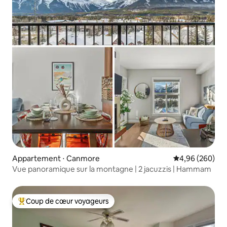
Appartement ⋅ Canmore
Évaluation moy
4,96 (260)
Vue panoramique sur la montagne | 2 jacuzzis | Hammam
Coup de cœur voyageurs
Coups de cœur voyageurs les plus appréciés