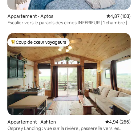
Appartement ⋅ Aptos
Évaluation moy
4,87 (103)
Escalier vers le paradis des cimes INFÉRIEUR | 1 chambre |
Bain à remous !
Coup de cœur voyageurs
Coups de cœur voyageurs les plus appréciés
Appartement ⋅ Ashton
Évaluation moy
4,94 (266)
Osprey Landing : vue sur la rivière, passerelle vers les
parcs