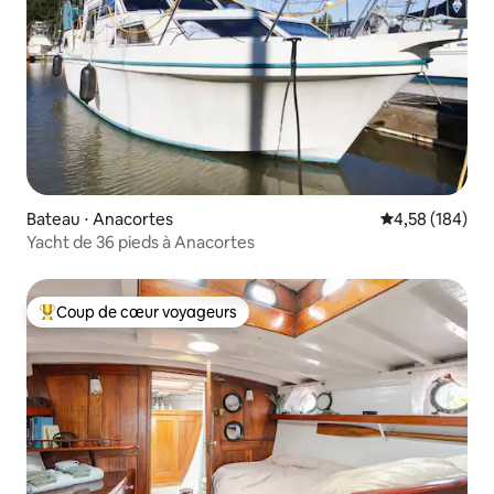
Bateau ⋅ Anacortes
Évaluation moy
4,58 (184)
Yacht de 36 pieds à Anacortes
Coup de cœur voyageurs
Coups de cœur voyageurs les plus appréciés