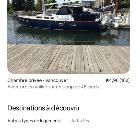
Chambre privée ⋅ Vancouver
Évaluation moy
4,96 (102)
Aventure en voilier sur un sloop de 48 pieds
Destinations à découvrir
Autres types de logements
Activités