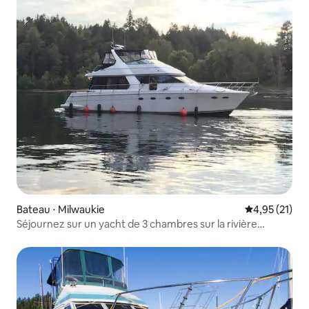
Bateau ⋅ Milwaukie
Évaluation mo
4,95 (21)
Séjournez sur un yacht de 3 chambres sur la rivière
Willamette