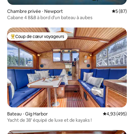
Chambre privée ⋅ Newport
Évaluation
5 (87)
Cabane 4 B&B à bord d'un bateau à aubes
Coup de cœur voyageurs
Coups de cœur voyageurs les plus appréciés
Bateau ⋅ Gig Harbor
Évaluation moy
4,93 (495)
Yacht de 38' équipé de luxe et de kayaks !