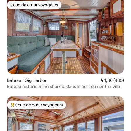
Coup de cœur voyageurs
Coup de cœur voyageurs
Bateau ⋅ Gig Harbor
Évaluation moy
4,86 (480)
Bateau historique de charme dans le port du centre-ville
Coup de cœur voyageurs
Coups de cœur voyageurs les plus appréciés