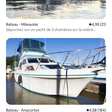
Bateau ⋅ Milwaukie
Évaluation mo
4,95 (21)
Séjournez sur un yacht de 3 chambres sur la rivière
Willamette
Bateau ⋅ Anacortes
Évaluation moy
4,58 (184)