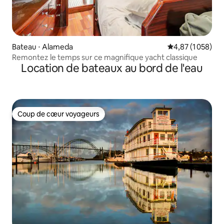
Bateau ⋅ Alameda
Évaluation moyen
4,87 (1 058)
Remontez le temps sur ce magnifique yacht classique
Location de bateaux au bord de l'eau
Coup de cœur voyageurs
Coup de cœur voyageurs