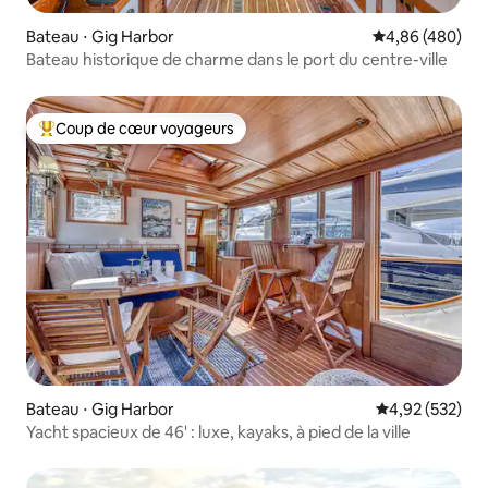
Bateau ⋅ Gig Harbor
Évaluation moy
4,86 (480)
Bateau historique de charme dans le port du centre-ville
Coup de cœur voyageurs
Coups de cœur voyageurs les plus appréciés
Bateau ⋅ Gig Harbor
Évaluation moy
4,92 (532)
Yacht spacieux de 46' : luxe, kayaks, à pied de la ville