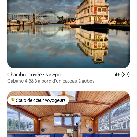
Chambre privée ⋅ Newport
Évaluation
5 (87)
Cabane 4 B&B à bord d'un bateau à aubes
Coup de cœur voyageurs
Coups de cœur voyageurs les plus appréciés