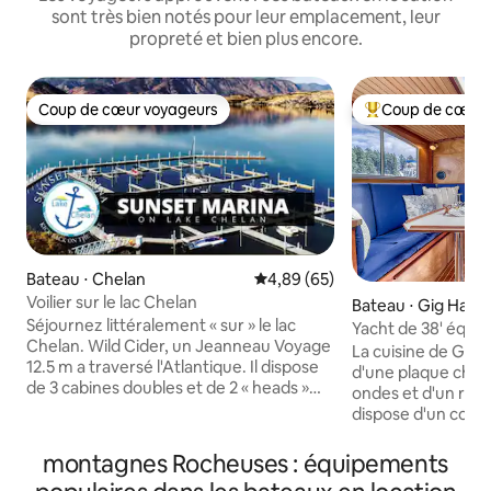
sont très bien notés pour leur emplacement, leur
propreté et bien plus encore.
Coup de cœur voyageurs
Coup de cœur 
Coup de cœur voyageurs
Coups de cœur vo
Bateau ⋅ Chelan
Évaluation moyenne sur la base
4,89 (65)
Voilier sur le lac Chelan
Bateau ⋅ Gig Harb
Séjournez littéralement « sur » le lac
Yacht de 38' équip
Chelan. Wild Cider, un Jeanneau Voyage
kayaks !
La cuisine de Gol
12.5 m a traversé l'Atlantique. Il dispose
d'une plaque chau
de 3 cabines doubles et de 2 « heads »
ondes et d'un réf
(toilettes). Il y a une cuisine complète et
dispose d'un coin
un salon pour 6 personnes sous le pont
d'espace de rangem
et des sièges dans le cockpit pour
double plus grand
montagnes Rocheuses : équipements
8 personnes. Hébergement confortable
supplémentaire est