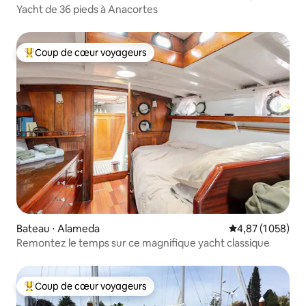
Yacht de 36 pieds à Anacortes
Coup de cœur voyageurs
Coups de cœur voyageurs les plus appréciés
Bateau ⋅ Alameda
Évaluation moyen
4,87 (1 058)
Remontez le temps sur ce magnifique yacht classique
Coup de cœur voyageurs
Coups de cœur voyageurs les plus appréciés