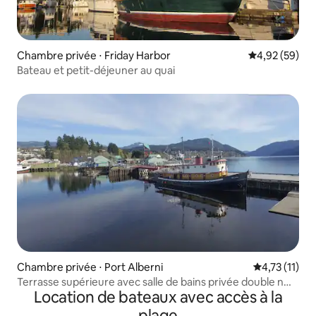
Chambre privée ⋅ Friday Harbor
Évaluation mo
4,92 (59)
Bateau et petit-déjeuner au quai
Chambre privée ⋅ Port Alberni
Évaluation m
4,73 (11)
Terrasse supérieure avec salle de bains privée double n
Location de bateaux avec accès à la
°36
plage