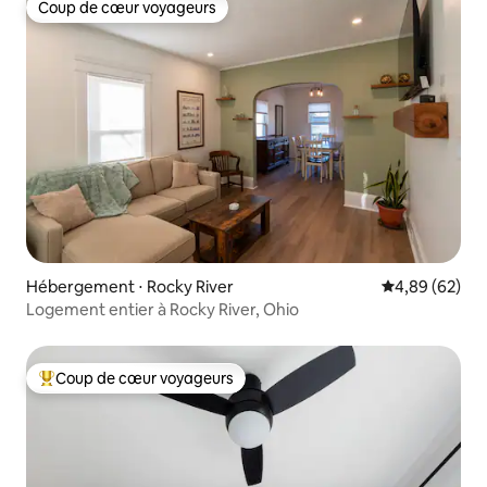
Coup de cœur voyageurs
Coup de cœur voyageurs
Hébergement ⋅ Rocky River
Évaluation mo
4,89 (62)
Logement entier à Rocky River, Ohio
Coup de cœur voyageurs
Coups de cœur voyageurs les plus appréciés