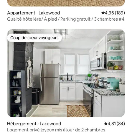
Appartement ⋅ Lakewood
Évaluation moy
4,96 (189)
Qualité hôtelière/ À pied / Parking gratuit / 3 chambres #4
Coup de cœur voyageurs
Coup de cœur voyageurs
Hébergement ⋅ Lakewood
Évaluation mo
4,81 (84)
Logement privé joyeux mis à jour de 2 chambres