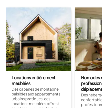
Locations entièrement
Nomades num
meublées
professionnel
déplacement
Des cabanes de montagne
paisibles aux appartements
Des hébergem
urbains pratiques, ces
confortables p
locations meublées offrent
professionnels