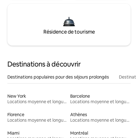
Résidence de tourisme
Destinations à découvrir
Destinations populaires pour des séjours prolongés
Destinati
New York
Barcelone
Locations moyenne et longue durée
Locations moyenne et longue durée
Florence
Athènes
Locations moyenne et longue durée
Locations moyenne et longue durée
Miami
Montréal