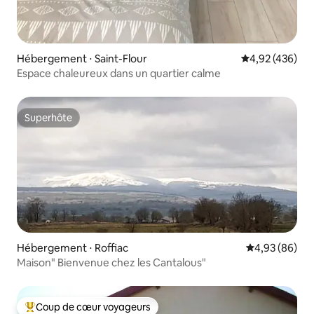
Hébergement ⋅ Saint-Flour
Évaluation moy
4,92 (436)
Espace chaleureux dans un quartier calme
Superhôte
Superhôte
Hébergement ⋅ Roffiac
Évaluation mo
4,93 (86)
Maison" Bienvenue chez les Cantalous"
Coup de cœur voyageurs
Coups de cœur voyageurs les plus appréciés