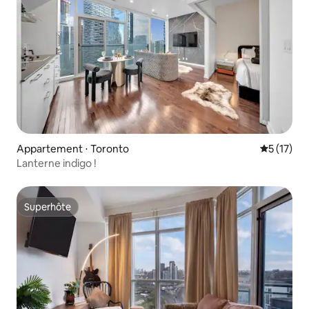
Appartement ⋅ Toronto
Évaluation
5 (17)
Lanterne indigo !
Superhôte
Superhôte