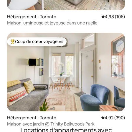
Hébergement ⋅ Toronto
Évaluation moy
4,98 (106)
Maison lumineuse et joyeuse dans une ruelle
Coup de cœur voyageurs
Coups de cœur voyageurs les plus appréciés
Hébergement ⋅ Toronto
Évaluation moy
4,92 (390)
Maison avec jardin @ Trinity Bellwoods Park
Locations d'appartements avec