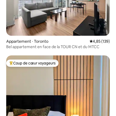
Appartement ⋅ Toronto
Évaluation moy
4,85 (139)
Bel appartement en face de la TOUR CN et du MTCC
Coup de cœur voyageurs
Coups de cœur voyageurs les plus appréciés