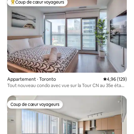
Coup de cœur voyageurs
Coups de cœur voyageurs les plus appréciés
Appartement ⋅ Toronto
Évaluation moy
4,96 (129)
Tout nouveau condo avec vue sur la Tour CN au 35e étage
et plus
Coup de cœur voyageurs
Coup de cœur voyageurs