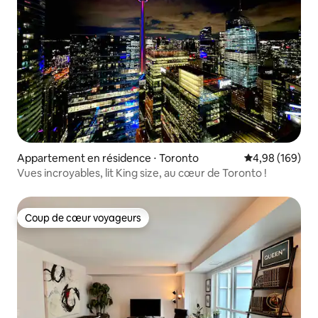
Appartement en résidence ⋅ Toronto
Évaluation moy
4,98 (169)
Vues incroyables, lit King size, au cœur de Toronto !
Coup de cœur voyageurs
Coup de cœur voyageurs