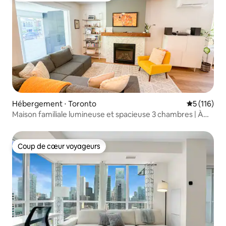
Hébergement ⋅ Toronto
Évaluation 
5 (116)
Maison familiale lumineuse et spacieuse 3 chambres | À
deux pas du métro
Coup de cœur voyageurs
Coup de cœur voyageurs