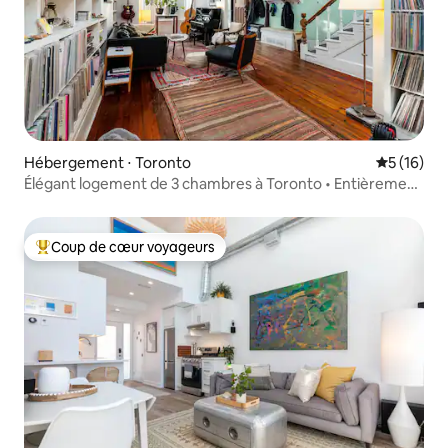
Hébergement ⋅ Toronto
Évaluation
5 (16)
Élégant logement de 3 chambres à Toronto • Entièrement
équipé + piano
Coup de cœur voyageurs
Coups de cœur voyageurs les plus appréciés