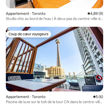
Appartement ⋅ Toronto
Évaluation m
4,89 (9)
Studio chic au bord de l'eau | À deux pas du centre-ville de
Toronto
Coup de cœur voyageurs
Coup de cœur voyageurs
Appartement ⋅ Toronto
Évaluatio
5 (6)
Piscine de luxe sur le toit de la tour CN dans le centre-ville
de Toronto