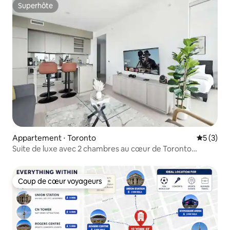
Superhôte
Superhôte
Appartement ⋅ Toronto
Évaluatio
5 (3)
Suite de luxe avec 2 chambres au cœur de Toronto
Entertainment
Coup de cœur voyageurs
Coup de cœur voyageurs