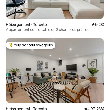
Hébergement ⋅ Toronto
Évaluation
5 (28)
Appartement confortable de 2 chambres près de
Scotiabank/Rogers/Union
Coup de cœur voyageurs
Coups de cœur voyageurs les plus appréciés
Hébergement ⋅ Toronto
Évaluation moy
4,97 (238)