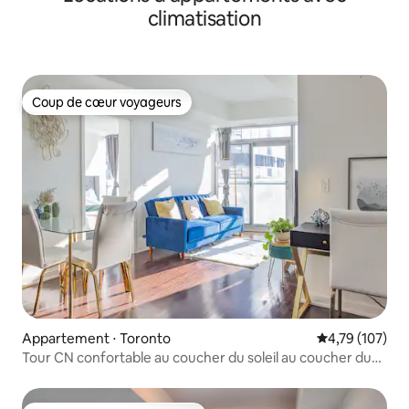
climatisation
Coup de cœur voyageurs
Coup de cœur voyageurs
Appartement ⋅ Toronto
Évaluation moy
4,79 (107)
Tour CN confortable au coucher du soleil au coucher du
soleil