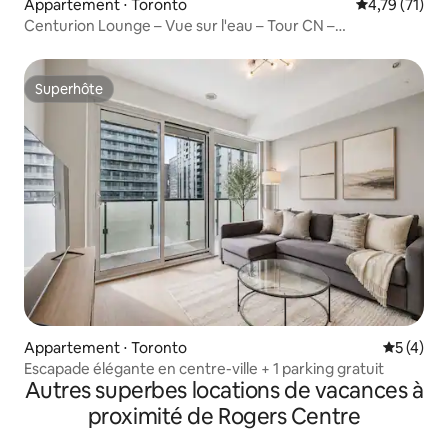
Appartement ⋅ Toronto
Évaluation mo
4,79 (71)
Centurion Lounge – Vue sur l'eau – Tour CN –
Stationnement
Superhôte
Superhôte
Appartement ⋅ Toronto
Évaluatio
5 (4)
Escapade élégante en centre-ville + 1 parking gratuit
Autres superbes locations de vacances à
proximité de Rogers Centre