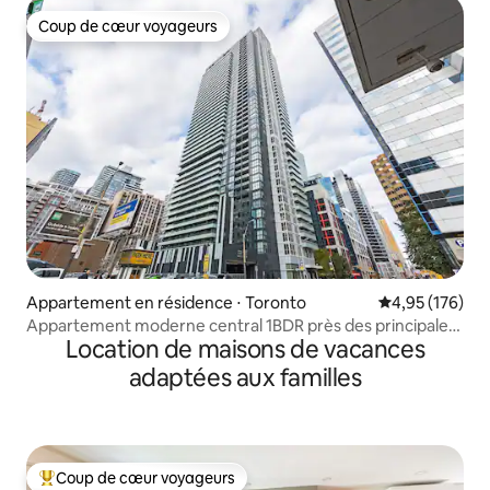
Coup de cœur voyageurs
Coup de cœur voyageurs
Appartement en résidence ⋅ Toronto
Évaluation moy
4,95 (176)
Appartement moderne central 1BDR près des principales
Location de maisons de vacances
attractions
adaptées aux familles
Coup de cœur voyageurs
Coups de cœur voyageurs les plus appréciés