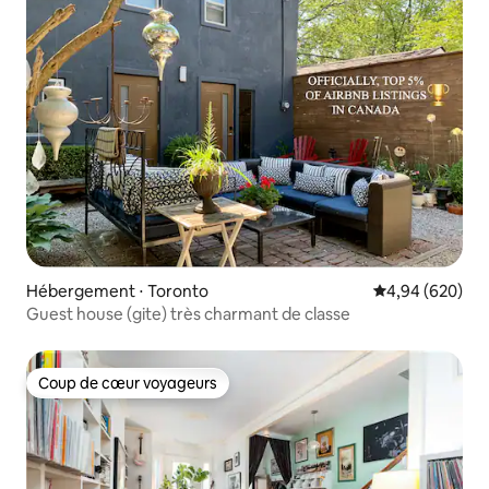
Hébergement ⋅ Toronto
Évaluation moy
4,94 (620)
Guest house (gite) très charmant de classe
Coup de cœur voyageurs
Coup de cœur voyageurs