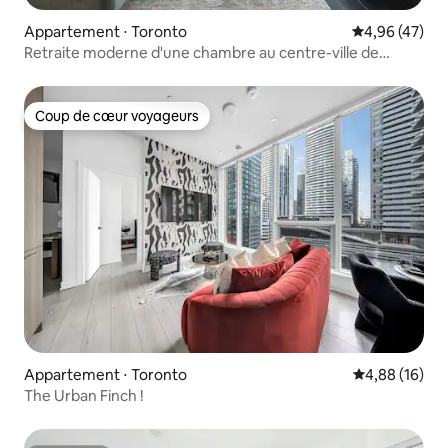
Appartement ⋅ Toronto
Évaluation mo
4,96 (47)
Retraite moderne d'une chambre au centre-ville de
Toronto
Coup de cœur voyageurs
Coup de cœur voyageurs
Appartement ⋅ Toronto
Évaluation mo
4,88 (16)
The Urban Finch !