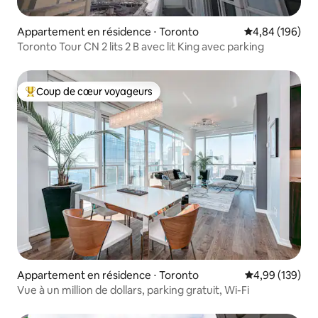
Appartement en résidence ⋅ Toronto
Évaluation moy
4,84 (196)
Toronto Tour CN 2 lits 2 B avec lit King avec parking
Coup de cœur voyageurs
Coups de cœur voyageurs les plus appréciés
Appartement en résidence ⋅ Toronto
Évaluation moy
4,99 (139)
Vue à un million de dollars, parking gratuit, Wi-Fi