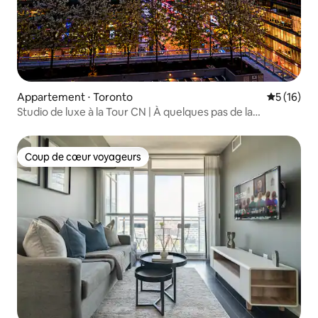
Appartement ⋅ Toronto
Évaluation
5 (16)
Studio de luxe à la Tour CN | À quelques pas de la
Scotiabank Arena
Coup de cœur voyageurs
Coup de cœur voyageurs