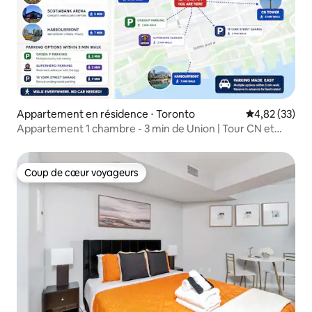
Appartement en résidence ⋅ Toronto
Évaluation mo
4,82 (33)
Appartement 1 chambre - 3 min de Union | Tour CN et
centre Rogers
Coup de cœur voyageurs
Coup de cœur voyageurs