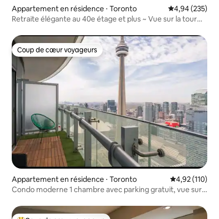
Appartement en résidence ⋅ Toronto
Évaluation moy
4,94 (235)
Retraite élégante au 40e étage et plus ~ Vue sur la tour
CN et le lac
Coup de cœur voyageurs
Coup de cœur voyageurs
Appartement en résidence ⋅ Toronto
Évaluation moy
4,92 (110)
Condo moderne 1 chambre avec parking gratuit, vue sur
la tour CN