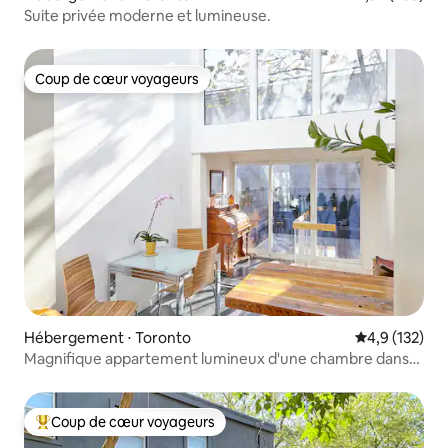
Suite privée moderne et lumineuse.
Coup de cœur voyageurs
Coup de cœur voyageurs
Hébergement ⋅ Toronto
Évaluation mo
4,9 (132)
Magnifique appartement lumineux d'une chambre dans
une maison victorienne !
Coup de cœur voyageurs
Coups de cœur voyageurs les plus appréciés