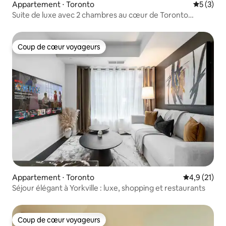
Appartement ⋅ Toronto
Évaluatio
5 (3)
Suite de luxe avec 2 chambres au cœur de Toronto
Entertainment
Coup de cœur voyageurs
Coup de cœur voyageurs
Appartement ⋅ Toronto
Évaluation m
4,9 (21)
Séjour élégant à Yorkville : luxe, shopping et restaurants
Coup de cœur voyageurs
Coup de cœur voyageurs