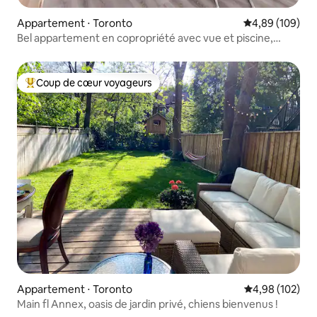
Appartement ⋅ Toronto
Évaluation moy
4,89 (109)
Bel appartement en copropriété avec vue et piscine,
parking gratuit
Coup de cœur voyageurs
Coups de cœur voyageurs les plus appréciés
Appartement ⋅ Toronto
Évaluation moy
4,98 (102)
Main fl Annex, oasis de jardin privé, chiens bienvenus !