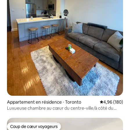
Appartement en résidence ⋅ Toronto
Évaluation moy
4,96 (180)
Luxueuse chambre au cœur du centre-ville/à côté du
métro
Coup de cœur voyageurs
Coup de cœur voyageurs