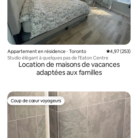
Appartement en résidence ⋅ Toronto
Évaluation moy
4,97 (253)
Studio élégant à quelques pas de l'Eaton Centre
Location de maisons de vacances
adaptées aux familles
Coup de cœur voyageurs
Coup de cœur voyageurs