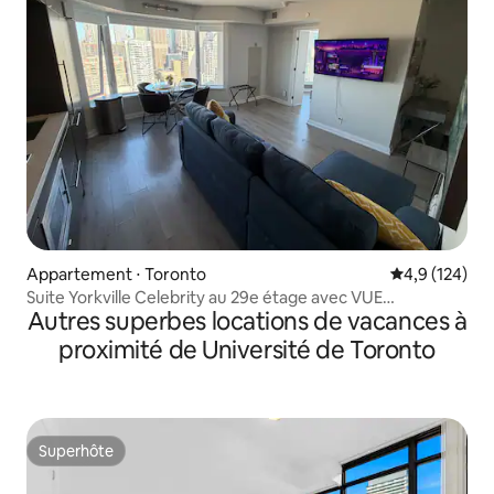
Appartement ⋅ Toronto
Évaluation mo
4,9 (124)
Suite Yorkville Celebrity au 29e étage avec VUE
Autres superbes locations de vacances à
IMPRESSIONNANTE
proximité de Université de Toronto
Superhôte
Superhôte