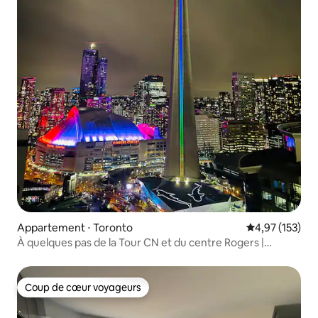
Appartement ⋅ Toronto
Évaluation moy
4,97 (153)
À quelques pas de la Tour CN et du centre Rogers |
Parking gratuit
Coup de cœur voyageurs
Coup de cœur voyageurs