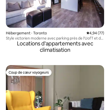
Hébergement ⋅ Toronto
Évaluation mo
4,94 (77)
Style victorien moderne avec parking près de l'UofT et du
Locations d'appartements avec
Rogers Center
climatisation
Coup de cœur voyageurs
Coup de cœur voyageurs