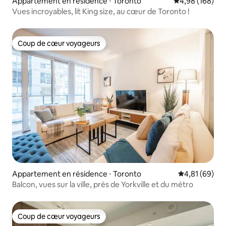
Appartement en résidence ⋅ Toronto
Évaluation moy
4,98 (168)
Vues incroyables, lit King size, au cœur de Toronto !
Coup de cœur voyageurs
Coup de cœur voyageurs
Appartement en résidence ⋅ Toronto
Évaluation mo
4,81 (69)
Balcon, vues sur la ville, près de Yorkville et du métro
Coup de cœur voyageurs
Coup de cœur voyageurs