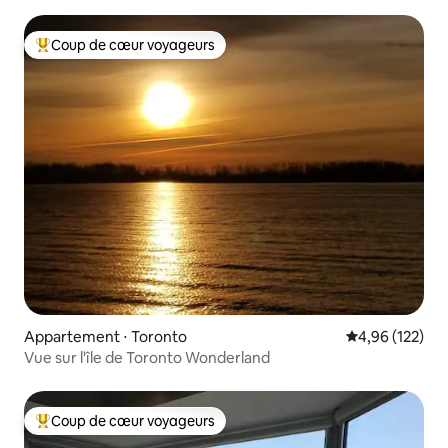
Coup de cœur voyageurs
Coups de cœur voyageurs les plus appréciés
Appartement ⋅ Toronto
Évaluation moy
4,96 (122)
Vue sur l'île de Toronto Wonderland
Coup de cœur voyageurs
Coups de cœur voyageurs les plus appréciés