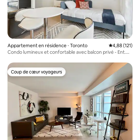
Appartement en résidence ⋅ Toronto
Évaluation moy
4,88 (121)
Condo lumineux et confortable avec balcon privé - Ent.
Dist
Coup de cœur voyageurs
Coup de cœur voyageurs