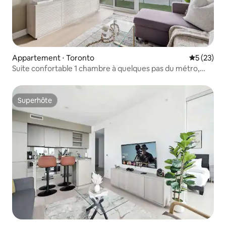
Appartement ⋅ Toronto
Évaluation
5 (23)
Suite confortable 1 chambre à quelques pas du métro,
avec vue sur la ville !
Superhôte
Superhôte