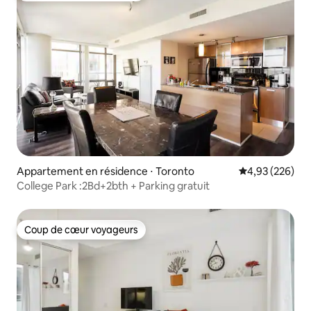
Appartement en résidence ⋅ Toronto
Évaluation moy
4,93 (226)
College Park :2Bd+2bth + Parking gratuit
Coup de cœur voyageurs
Coup de cœur voyageurs