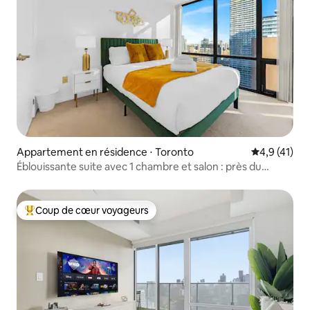
Appartement en résidence ⋅ Toronto
Évaluation m
4,9 (41)
Éblouissante suite avec 1 chambre et salon : près du
centre-ville
Coup de cœur voyageurs
Coups de cœur voyageurs les plus appréciés