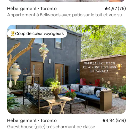
Hébergement ⋅ Toronto
Évaluation mo
4,97 (76)
Appartement à Bellwoods avec patio sur le toit et vue sur
la tour CN !
Coup de cœur voyageurs
Coups de cœur voyageurs les plus appréciés
Hébergement ⋅ Toronto
Évaluation moy
4,94 (619)
Guest house (gite) très charmant de classe