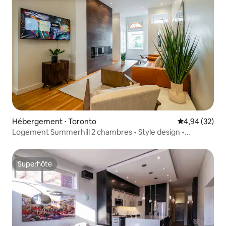
Hébergement ⋅ Toronto
Évaluation mo
4,94 (32)
Logement Summerhill 2 chambres • Style design •
Capacité d'hébergement de 4 personnes
Superhôte
Superhôte