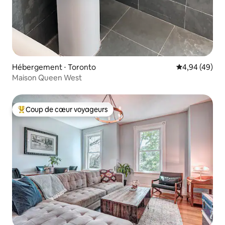
Hébergement ⋅ Toronto
Évaluation mo
4,94 (49)
Maison Queen West
Coup de cœur voyageurs
Coups de cœur voyageurs les plus appréciés