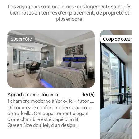
Les voyageurs sont unanimes : ces logements sont très
bien notés en termes d'emplacement, de propreté et
plus encore.
Superhôte
Coup de cœur vo
Superhôte
Coup de cœur vo
Appartement ⋅ Toronto
Évaluation moyenne sur la 
5 (5)
1 chambre moderne à Yorkville + futon,
capacité d'hébergement de 3 personnes
Découvrez le confort moderne au cœur
de Yorkville. Cet appartement élégant
d'une chambre est équipé d'un lit
Queen Size douillet, d'un design
moderne et épuré, ainsi que d'un
canapé-lit qui se transforme facilement