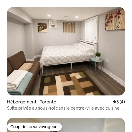
historique
Hébergement ⋅ Toronto
Évaluatio
5 (4)
Suite privée au sous-sol dans le centre-ville avec cuisine et
salle de bain
Coup de cœur voyageurs
Coup de cœur voyageurs