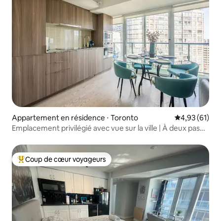
Appartement en résidence ⋅ Toronto
Évaluation mo
4,93 (61)
Emplacement privilégié avec vue sur la ville | À deux pas
du métro
Coup de cœur voyageurs
Coups de cœur voyageurs les plus appréciés