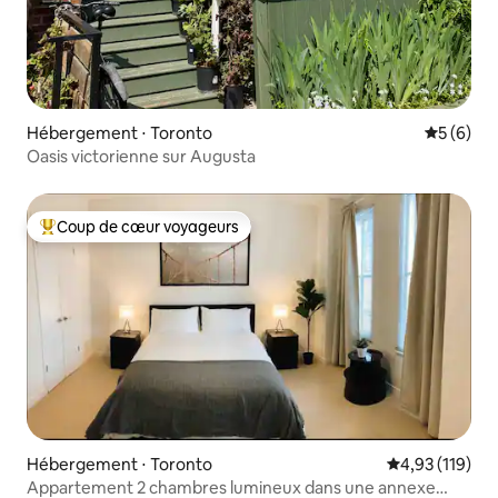
Hébergement ⋅ Toronto
Évaluatio
5 (6)
Oasis victorienne sur Augusta
Coup de cœur voyageurs
Coups de cœur voyageurs les plus appréciés
Hébergement ⋅ Toronto
Évaluation moy
4,93 (119)
Appartement 2 chambres lumineux dans une annexe