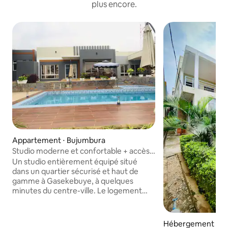
plus encore.
Appartement ⋅ Bujumbura
Studio moderne et confortable + accès
piscine et salle de sport
Un studio entièrement équipé situé
dans un quartier sécurisé et haut de
gamme à Gasekebuye, à quelques
minutes du centre-ville. Le logement
Espace ✨ de vie confortable ✨
Kitchenette entièrement équipée ✨
Salle de bains privée Wifi et télévision
Hébergement ⋅ B