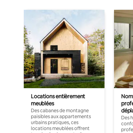
Locations entièrement
Noma
meublées
prof
dépl
Des cabanes de montagne
paisibles aux appartements
Des 
urbains pratiques, ces
confo
locations meublées offrent
profe