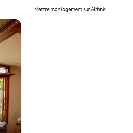
Mettre mon logement sur Airbnb
sant glisser.