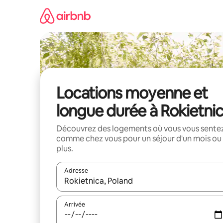
Aller
directement
au
contenu
Locations moyenne et
longue durée à Rokietni
Découvrez des logements où vous vous sente
comme chez vous pour un séjour d'un mois ou
plus.
Adresse
Lorsque les résultats s'affichent, utilisez les flèc
Arrivée