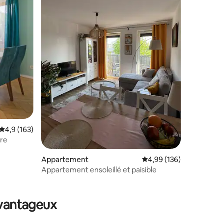
ntaires : 4,83 sur 5
Évaluation moyenne sur la base de 163 commentaires : 4,9 sur 5
4,9 (163)
tre
Appartement
Évaluation moyenne sur
4,99 (136)
Appartement ensoleillé et paisible
avantageux