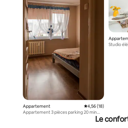
Apparte
Studio él
Appartement
Évaluation moyenne su
4,56 (18)
Appartement 3 pièces parking 20 min
Le confor
Poznan