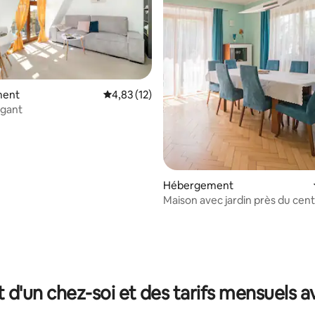
ment
Évaluation moyenne sur la base de 12 comme
4,83 (12)
égant
Hébergement
Maison avec jardin près du cen
r la base de 18 commentaires : 4,56 sur 5
t d'un chez-soi et des tarifs mensuels 