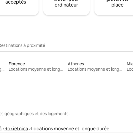
acceptés
ordinateur
place
Destinations à proximité
Florence
Athènes
Mi
Locations moyenne et longue durée
Locations moyenne et longue durée
Locations moyenne et longue durée
nes géographiques et des logements.
ń
Rokietnica
Locations moyenne et longue durée