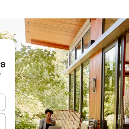
ca
z
hes vers le haut et vers le bas pour les parcourir ou en appuyant et en fai