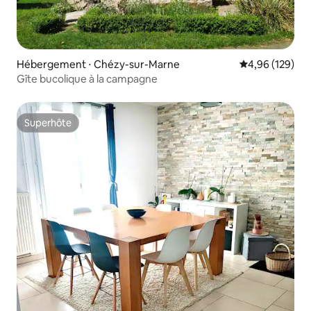
Hébergement ⋅ Chézy-sur-Marne
Évaluation moy
4,96 (129)
Gîte bucolique à la campagne
Superhôte
Superhôte