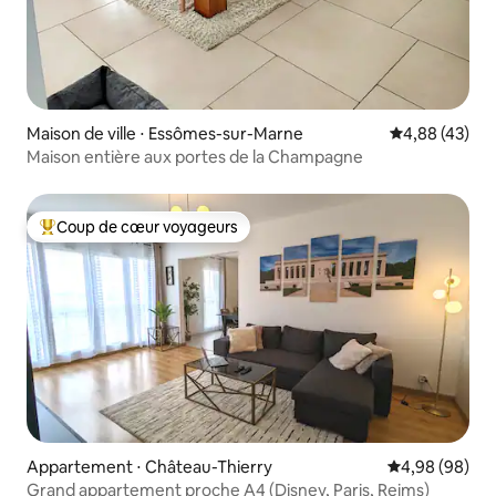
Maison de ville ⋅ Essômes-sur-Marne
Évaluation mo
4,88 (43)
Maison entière aux portes de la Champagne
Coup de cœur voyageurs
Coups de cœur voyageurs les plus appréciés
Appartement ⋅ Château-Thierry
Évaluation mo
4,98 (98)
Grand appartement proche A4 (Disney, Paris, Reims)