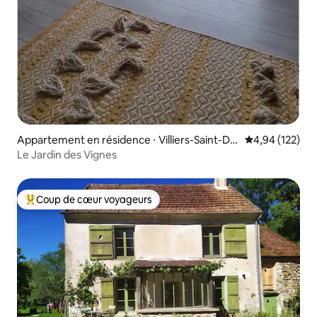
Appartement en résidence ⋅ Villiers-Saint-De
Évaluation moy
4,94 (122)
nis
Le Jardin des Vignes
Coup de cœur voyageurs
Coups de cœur voyageurs les plus appréciés