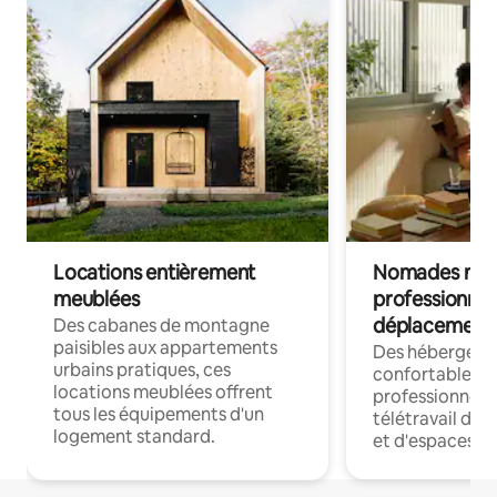
Locations entièrement
Nomades num
meublées
professionnel
déplacement
Des cabanes de montagne
paisibles aux appartements
Des hébergem
urbains pratiques, ces
confortables p
locations meublées offrent
professionnels
tous les équipements d'un
télétravail dis
logement standard.
et d'espaces de