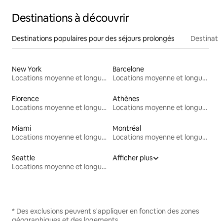
Destinations à découvrir
Destinations populaires pour des séjours prolongés
Destinati
New York
Barcelone
Locations moyenne et longue durée
Locations moyenne et longue durée
Florence
Athènes
Locations moyenne et longue durée
Locations moyenne et longue durée
Miami
Montréal
Locations moyenne et longue durée
Locations moyenne et longue durée
Seattle
Afficher plus
Locations moyenne et longue durée
* Des exclusions peuvent s'appliquer en fonction des zones
géographiques et des logements.