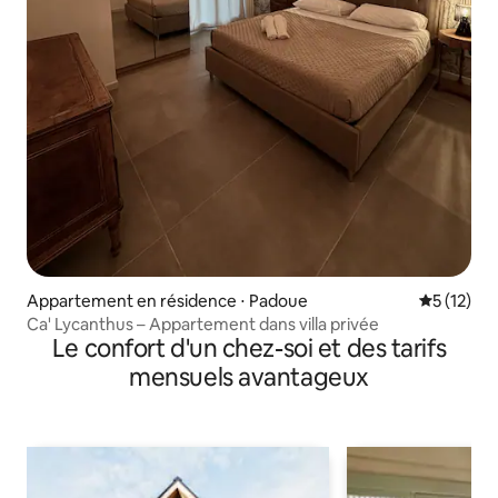
Appartement en résidence ⋅ Padoue
Évaluation
5 (12)
Ca' Lycanthus – Appartement dans villa privée
Le confort d'un chez-soi et des tarifs
mensuels avantageux