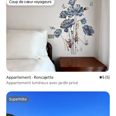
Coup de cœur voyageurs
Coup de cœur voyageurs
Appartement ⋅ Roncajette
Évaluatio
5 (5)
Appartement lumineux avec jardin privé
Superhôte
Superhôte