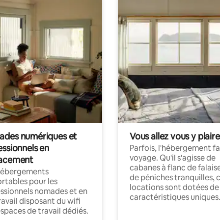
des numériques et
Vous allez vous y plaire
essionnels en
Parfois, l'hébergement fai
voyage. Qu'il s'agisse de
acement
cabanes à flanc de falais
hébergements
de péniches tranquilles, 
rtables pour les
locations sont dotées de
ssionnels nomades et en
caractéristiques uniques
ravail disposant du wifi
espaces de travail dédiés.