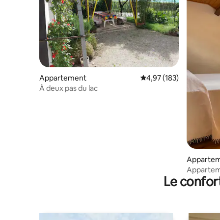
Appartement
Évaluation moyenne sur
4,97 (183)
À deux pas du lac
Apparte
Appartem
Le confor