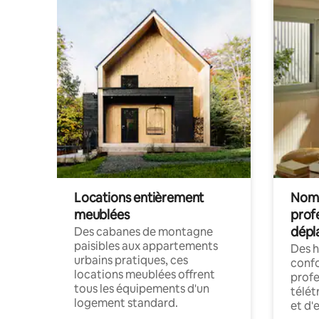
Locations entièrement
Noma
meublées
prof
dépl
Des cabanes de montagne
paisibles aux appartements
Des 
urbains pratiques, ces
confo
locations meublées offrent
profe
tous les équipements d'un
télét
logement standard.
et d'