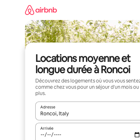
Aller
directement
au
contenu
Locations moyenne et
longue durée à Roncoi
Découvrez des logements où vous vous sente
comme chez vous pour un séjour d'un mois ou
plus.
Adresse
Lorsque les résultats s'affichent, utilisez les flèc
Arrivée