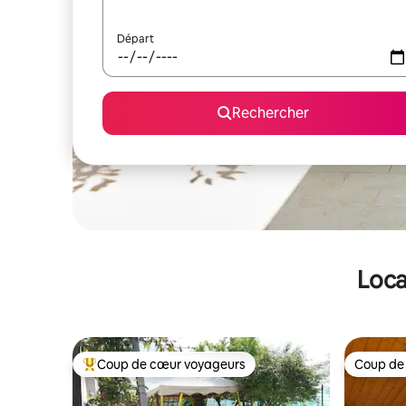
Départ
Rechercher
Loca
Coup de cœur voyageurs
Coup de
Coups de cœur voyageurs les plus appréciés
Coup de