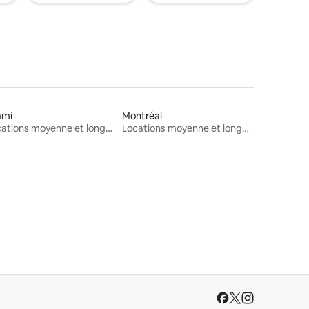
ami
Montréal
Locations moyenne et longue durée
Locations moyenne et longue durée