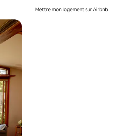
Mettre mon logement sur Airbnb
sant glisser.