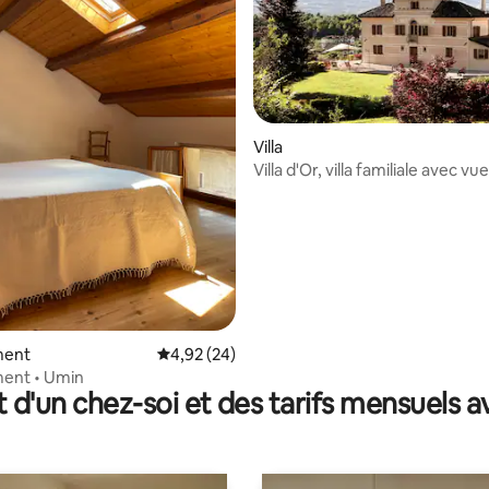
Villa
Villa d'Or, villa familiale avec vue
 la base de 183 commentaires : 4,97 sur 5
Dolomites
ment
Évaluation moyenne sur la base de 24 commen
4,92 (24)
ent • Umin
t d'un chez-soi et des tarifs mensuels 