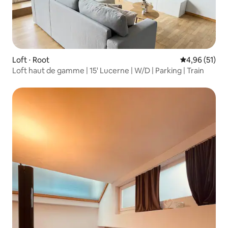
Loft ⋅ Root
Évaluation mo
4,96 (51)
Loft haut de gamme | 15' Lucerne | W/D | Parking | Train