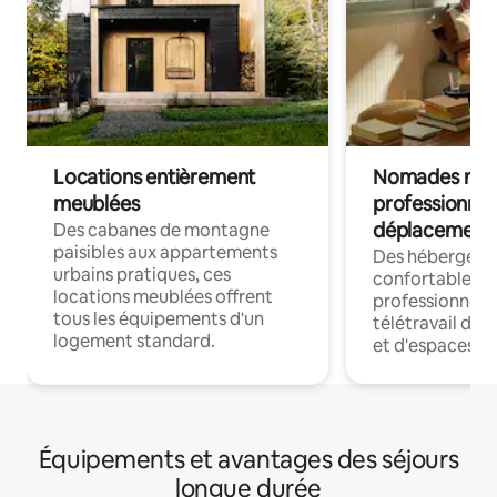
Locations entièrement
Nomades num
meublées
professionnel
déplacement
Des cabanes de montagne
paisibles aux appartements
Des hébergem
urbains pratiques, ces
confortables p
locations meublées offrent
professionnels
tous les équipements d'un
télétravail dis
logement standard.
et d'espaces de
Équipements et avantages des séjours
longue durée