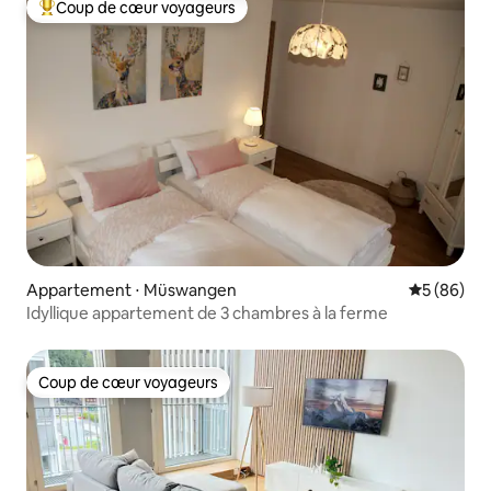
Coup de cœur voyageurs
Coups de cœur voyageurs les plus appréciés
Appartement ⋅ Müswangen
Évaluation
5 (86)
Idyllique appartement de 3 chambres à la ferme
Coup de cœur voyageurs
Coup de cœur voyageurs