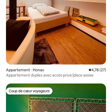
Appartement ⋅ Honau
Évaluation mo
4,78 (27)
Appartement duplex avec accès privé/place assise
Coup de cœur voyageurs
Coup de cœur voyageurs