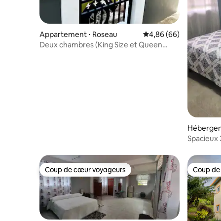
Appartement ⋅ Roseau
Évaluation moyenne sur
4,86 (66)
Deux chambres (King Size et Queen
Size) : à 5 min à pied de Roseau
Hébergem
Spacieux 3
Coup de cœur voyageurs
Coup de
Coup de cœur voyageurs
Coup de