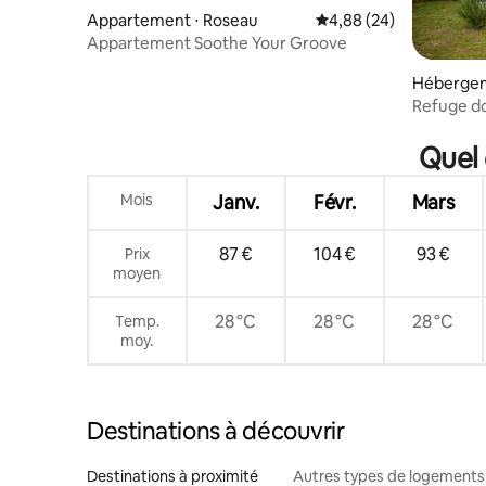
Appartement ⋅ Roseau
Évaluation moyenne sur
4,88 (24)
Appartement Soothe Your Groove
Hébergem
Refuge do
sous les t
Quel 
Mois
Janv.
Févr.
Mars
87 €
104 €
93 €
Prix
moyen
28 °C
28 °C
28 °C
Temp.
moy.
Destinations à découvrir
Destinations à proximité
Autres types de logements