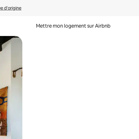
ue d'origine
Mettre mon logement sur Airbnb
sant glisser.