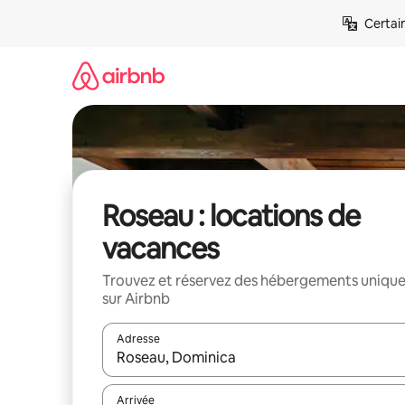
Aller
Certai
directement
au
contenu
Roseau : locations de
vacances
Trouvez et réservez des hébergements uniqu
sur Airbnb
Adresse
Lorsque les résultats s'affichent, utilisez les flèc
Arrivée