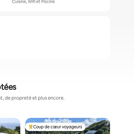
Cuisine, Wifi et Piscine
otées
, de propreté et plus encore.
Villa ⋅ S
Coup de cœur voyageurs
Coup de
lus appréciés
Coups de cœur voyageurs les plus appréciés
Coup de
Villa ave