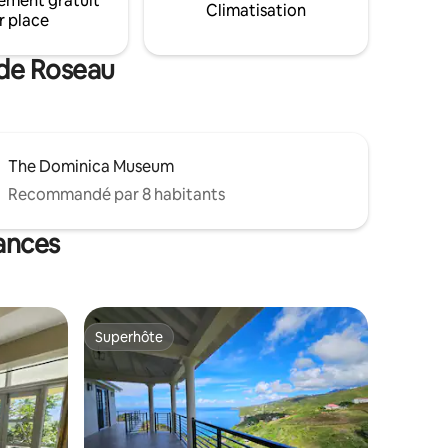
ement gratuit
u, notre
conçue pour le repos et les échanges.
Climatisation
r place
s, des
t située
tractions.
 de Roseau
The Dominica Museum
Recommandé par 8 habitants
cances
Superhôte
lus appréciés
Superhôte