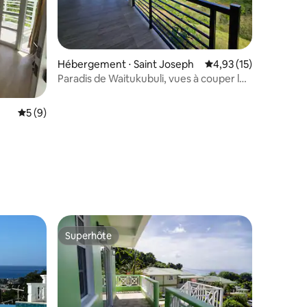
Hébergement ⋅ Saint Joseph
Évaluation moyenne su
4,93 (15)
Paradis de Waitukubuli, vues à couper le
souffle, près de la plage
Évaluation moyenne sur la base de 9 commentaires : 5 sur 5
5 (9)
mmentaires : 5 sur 5
Superhôte
Superhôte