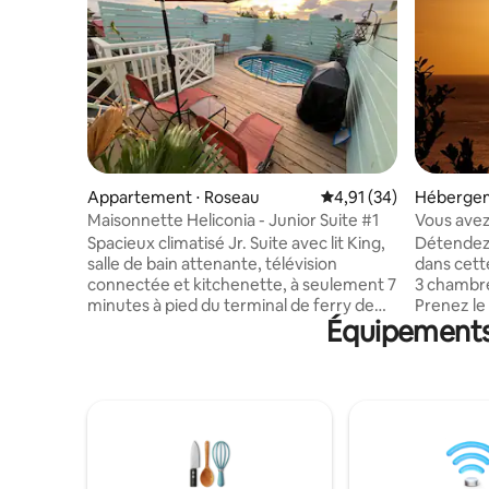
Appartement ⋅ Roseau
Évaluation moyenne su
4,91 (34)
Hébergem
Maisonnette Heliconia - Junior Suite #1
Vous avez
Spacieux climatisé Jr. Suite avec lit King,
Détendez-
salle de bain attenante, télévision
dans cett
connectée et kitchenette, à seulement 7
3 chambre
minutes à pied du terminal de ferry de
Prenez le
Équipements 
Roseau. À quelques pas des restaurants,
le dîner 
des bars, des boutiques et de Pebbles
mer des Caraïbes. 
Park qui dispose d'une merveilleuse aire
spectacul
de jeux pour les enfants. Profitez de
Toutes le
notre terrasse de piscine, de notre
climatisat
barbecue et de nos établissements
système d
préférés à proximité, tels que le
écologique. Marchez jus
restaurant Fort Young's Palisades, le
attractio