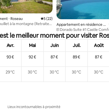
 la base de 24 commentaires : 4,88 sur 5
ent ⋅ Roseau
Évaluation moyenne sur la base de 22 co
5 (22)
uillet à la montagne (Retraite
Appartement en résidence ⋅
ropiques)
Roseau
El Dorado Suite #1 Castle Comf
est le meilleur moment pour visiter Ro
Avr.
Mai
Juin
Juil.
Août
93 €
92 €
87 €
89 €
87 €
29 °C
30 °C
30 °C
30 °C
30 °C
Lieux incontournables à proximité