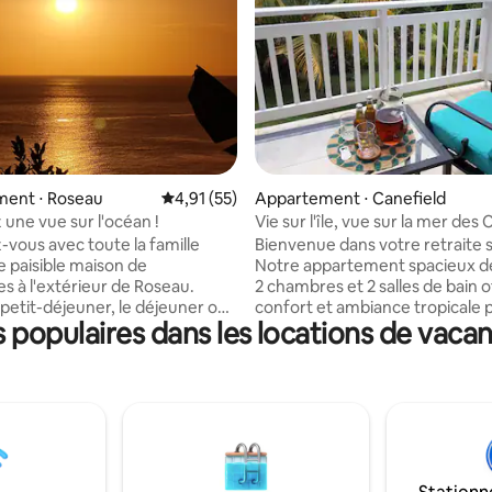
r la base de 34 commentaires : 4,91 sur 5
ent ⋅ Roseau
Évaluation moyenne sur la base de 55 comme
4,91 (55)
Appartement ⋅ Canefield
 une vue sur l'océan !
Vie sur l'île, vue sur la mer des
et coucher de soleil
vous avec toute la famille
Bienvenue dans votre retraite sur
e paisible maison de
Notre appartement spacieux d
s à l'extérieur de Roseau.
2 chambres et 2 salles de bain o
 petit-déjeuner, le déjeuner ou
confort et ambiance tropicale p
populaires dans les locations de vaca
avec une vue magnifique sur la
parfait pour les couples, les fami
Couchers de soleil
amis ou les voyageurs d'affaires. 
aires, nuits étoilées magiques.
salon/salle à manger ouvert, la 
s chambres disposent de la
complète et les 2 canapés-lits
ion et de l'eau chaude d'un
accueillir confortablement jusq
e chauffage solaire
personnes. Profitez du jardin, de la vue
qu'aux
sur la mer et des magnifiques 
ns d'observation des baleines et
de soleil. Située à Morne Daniel, à