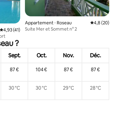
mmentaires : 5 sur 5
Appartement ⋅ Roseau
Évaluation moyenne s
4,8 (20)
Suite Mer et Sommet n° 2
Évaluation moyenne sur la base de 41 commentaires : 4,93 sur 5
4,93 (41)
ort
seau ?
Sept.
Oct.
Nov.
Déc.
87 €
104 €
87 €
87 €
30 °C
30 °C
29 °C
28 °C