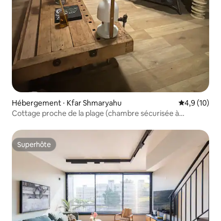
Hébergement ⋅ Kfar Shmaryahu
Évaluation m
4,9 (10)
Cottage proche de la plage (chambre sécurisée à
l’extérieur)
Superhôte
Superhôte