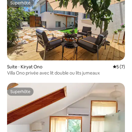
Superhôte
Superhôte
Suite ⋅ Kiryat Ono
Évaluatio
5 (7)
Villa Ono privée avec lit double ou lits jumeaux
Superhôte
Superhôte