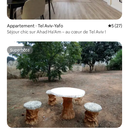
Appartement ⋅ Tel Aviv-Yafo
Évaluation
5 (27)
Séjour chic sur Ahad Ha'Am – au cœur de Tel Aviv !
Superhôte
Superhôte