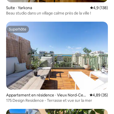
Suite ⋅ Yarkona
Évaluation mo
4,9 (138)
Beau studio dans un village calme près de la ville !
Superhôte
Superhôte
Appartement en résidence ⋅ Vieux Nord-Cent
Évaluation mo
4,89 (35)
re
175 Design Residence - Terrasse et vue sur la mer