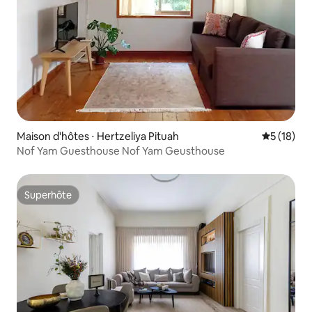
Maison d'hôtes ⋅ Hertzeliya Pituah
Évaluation
5 (18)
Nof Yam Guesthouse Nof Yam Geusthouse
Superhôte
Superhôte