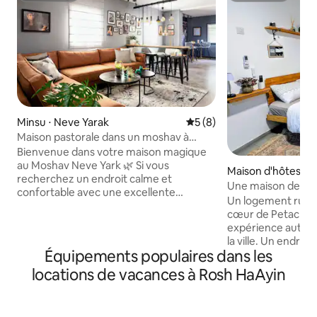
Minsu ⋅ Neve Yarak
Évaluation moyenne sur la 
5 (8)
Maison pastorale dans un moshav à
Neve Yarak
Bienvenue dans votre maison magique
au Moshav Neve Yark 🌿 Si vous
Maison d'hôtes ⋅ P
recherchez un endroit calme et
Une maison de cam
confortable avec une excellente
Un logement rusti
ambiance, vous avez trouvé
cœur de Petach Ti
exactement ce que vous cherchiez.
expérience authen
Notre logement est confortable, bien
la ville. Un endroit parfait pour ceux qui
entretenu et accueillant, avec une
Équipements populaires dans les
cherchent à allier
atmosphère vraiment chaleureuse qui
proximité de tous 
locations de vacances à Rosh HaAyin
vous permettra de vous détendre dès le
d'intérêt de la ville. À très cour
premier instant. ✔ Accessible,
distance à pied, v
confortable et discret ✔ Ambiance
épicerie bien appr
pastorale et sereine ✔ Propre, bien