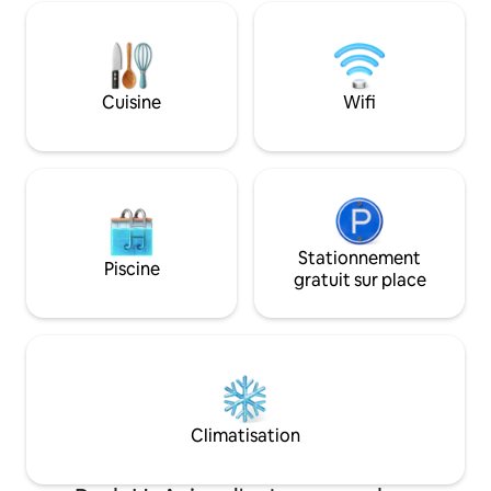
supermarché, un c
rangé et bien équipé ✨ Flexibilité totale –
verdoyants, des 
Vous pouvez réserver pour quelques
d'art et un zoo. L
heures seulement, pour une journée
et Beilinson sont 
complète ou pour plusieurs jours, selon
Le logement est é
ce qui vous convient le mieux ! Et
Cuisine
Wifi
pied depuis le gr
surtout, je suis là pour vous pour quoi
BSR, Yakin Center, 
que ce soit ! Disponible, attentif et
Aviv et à environ 
toujours heureux de vous aider pour que
de l'aéroport Ben G
vous passiez un moment parfait et
de stationnement g
agréable Ce n'est pas seulement un
(pas besoin d'acti
endroit où dormir, c'est une expérience
🌸
Stationnement
Piscine
gratuit sur place
Climatisation