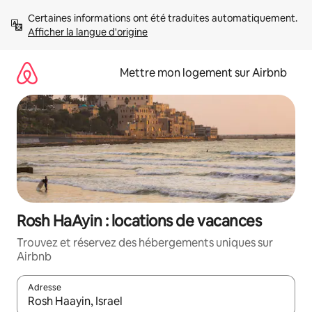
Aller
Certaines informations ont été traduites automatiquement. 
directement
Afficher la langue d'origine
au
contenu
Mettre mon logement sur Airbnb
Rosh HaAyin : locations de vacances
Trouvez et réservez des hébergements uniques sur
Airbnb
Adresse
Lorsque les résultats s'affichent, utilisez les flèches vers le hau