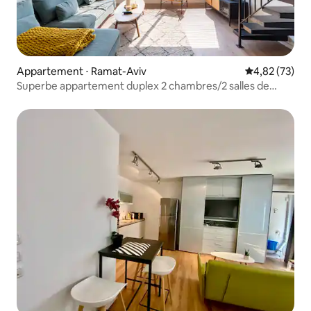
Appartement ⋅ Ramat-Aviv
Évaluation mo
4,82 (73)
Superbe appartement duplex 2 chambres/2 salles de
bains/3 toilettes avec lave-linge/sèche-linge/climatisation