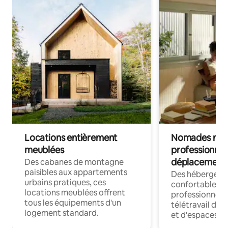
Locations entièrement
Nomades num
meublées
professionnel
déplacement
Des cabanes de montagne
paisibles aux appartements
Des hébergem
urbains pratiques, ces
confortables p
locations meublées offrent
professionnels
tous les équipements d'un
télétravail dis
logement standard.
et d'espaces de