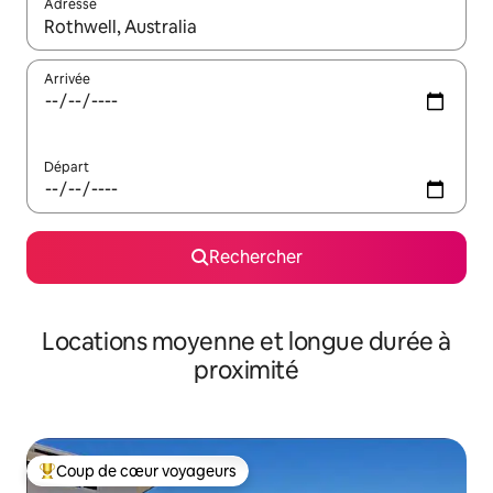
Adresse
Lorsque les résultats s'affichent, utilisez les flèches vers le hau
Arrivée
Départ
Rechercher
Locations moyenne et longue durée à
proximité
Coup de cœur voyageurs
Coups de cœur voyageurs les plus appréciés