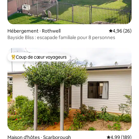
Hébergement ⋅ Rothwell
Évaluation mo
4,96 (26)
Bayside Bliss : escapade familiale pour 8 personnes
Coup de cœur voyageurs
Coups de cœur voyageurs les plus appréciés
Maison d'hôtes ⋅ Scarborough
Évaluation moy
4,99 (189)