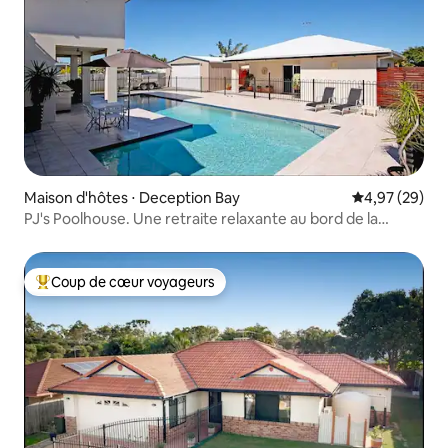
Maison d'hôtes ⋅ Deception Bay
Évaluation mo
4,97 (29)
PJ's Poolhouse. Une retraite relaxante au bord de la
piscine.
Coup de cœur voyageurs
Coups de cœur voyageurs les plus appréciés