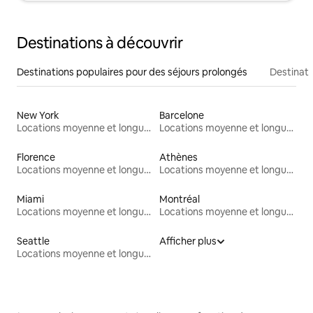
Destinations à découvrir
Destinations populaires pour des séjours prolongés
Destinati
New York
Barcelone
Locations moyenne et longue durée
Locations moyenne et longue durée
Florence
Athènes
Locations moyenne et longue durée
Locations moyenne et longue durée
Miami
Montréal
Locations moyenne et longue durée
Locations moyenne et longue durée
Seattle
Afficher plus
Locations moyenne et longue durée