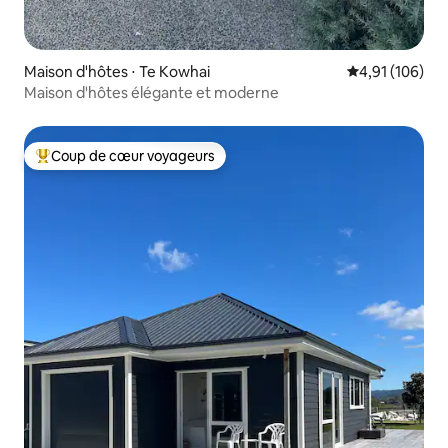
Maison d'hôtes ⋅ Te Kowhai
Évaluation moy
4,91 (106)
Maison d'hôtes élégante et moderne
Coup de cœur voyageurs
Coups de cœur voyageurs les plus appréciés