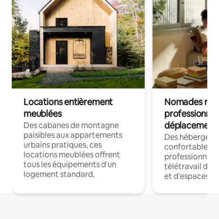
Locations entièrement
Nomades num
meublées
professionnel
déplacement
Des cabanes de montagne
paisibles aux appartements
Des hébergem
urbains pratiques, ces
confortables p
locations meublées offrent
professionnels
tous les équipements d'un
télétravail dis
logement standard.
et d'espaces de