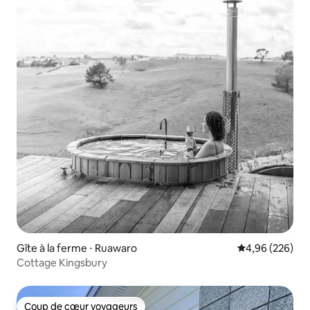
Gîte à la ferme ⋅ Ruawaro
Évaluation moy
4,96 (226)
Cottage Kingsbury
Coup de cœur voyageurs