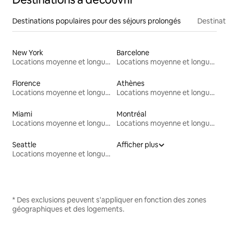
Destinations populaires pour des séjours prolongés
Destinati
New York
Barcelone
Locations moyenne et longue durée
Locations moyenne et longue durée
Florence
Athènes
Locations moyenne et longue durée
Locations moyenne et longue durée
Miami
Montréal
Locations moyenne et longue durée
Locations moyenne et longue durée
Seattle
Afficher plus
Locations moyenne et longue durée
* Des exclusions peuvent s'appliquer en fonction des zones
géographiques et des logements.