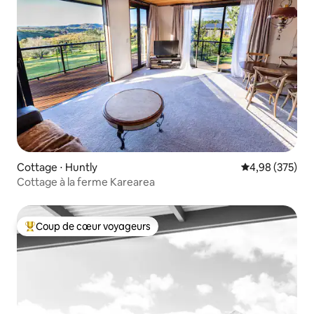
Cottage ⋅ Huntly
Évaluation moy
4,98 (375)
Cottage à la ferme Karearea
Coup de cœur voyageurs
Coups de cœur voyageurs les plus appréciés